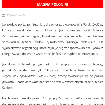
MAGNA POLONIA!
13 marca 2022
Jak podaje portal pch24.pl Izrael zamierza ewakuować z Polski Żydów,
którzy przyszli do nas z Ukrainy. Jak powiedział szef Agencji
Żydowskiej, Jakow Hagoel, Izrael ma nadzieję, że w tym roku będzie
sprowadzać tysiące Żydów tygodniowo. Agencja Żydowska jest
syjonistyczną organizacją, która zajmuje się transportowaniem Żydów z
całego świata do Izrael; współpracuje ściśle z rządem w Jerozolimie.
Jak dotąd w Izraelu przyjęto około 4 tysięcy uchodźców z Ukrainy,
jednak Żydzi stanowią tylko 10 procent z nich. –
Izrael musi zrobić
więcej, aby sprowadzić Żydów i tych, którzy kwalifikują się do prawa
powrotu
– zadeklarowała minister spraw wewnętrznych Izraela, Ajelet
Szaked.
Na Ukrainie mieszka ponad 43 tysięcy Żydów; ponadto uprawnionych
do imigracji do Izraela jest około 200 tysięcy osób na mocy prawa