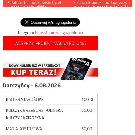
Nawigacja
Patriarcha moskiewski Cyryl I
Strona ukraińska podaje, że w
walkach z Rosją straciła 1300
uważa, że za konflikt na
żołnierzy
wpisu
Ukrainie odpowiedzialne jest
NATO
Telegram
https://t.me/magnapolonia
WESPRZYJ PROJEKT MAGNA POLONIA
Darczyńcy - 6.08.2026
KACPER STAROŚCIAK
100,00
KULCZYK GRZEGORZ POLIŃSKA i
50,00
KULCZYK KATARZYNA
MARIA KOSTRZEWA
50,00