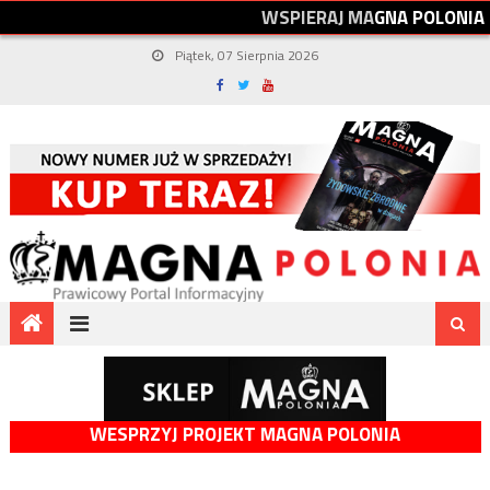
W
S
P
I
E
R
A
J
M
A
G
N
A
P
O
L
O
N
I
A
Piątek, 07 Sierpnia 2026
WESPRZYJ PROJEKT MAGNA POLONIA