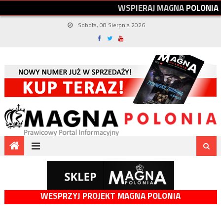
W
S
P
I
E
R
A
J
M
A
G
N
A
P
O
L
O
N
I
A
Sobota, 08 Sierpnia 2026
WESPRZYJ PROJEKT MAGNA POLONIA