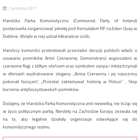
7 września 2017
Irlandzka Partia Komunistyczna (Communist Party of Ireland)
postanowiła zorganizować pikietę pod Konsulatem RP na Eden Quay w
Dublinie. Wzięło w niej udział kilkanaście osób.
Irlandzcy komuniści protestowali przeciwko decyzji polskich władz o
usuwaniu pomników Armii Czerwonej. Demonstranci wyposażeni w
czerwone flagi z żółtym słońcem oraz symbolem sierpa i młota trzymali
w dłoniach wydrukowane slogany: „Armia Czerwona i jej sojusznicy
pokonali faszyzm”, „Przestać zakłamywać historię w Polsce” , Stop
burzeniu antyfaszystowskich pomników.
Dodajmy, że Irlandzka Partia Komunistyczna jest niewielką, nie licząc się
w życiu politycznym partią. Niestety na Zachodzie Europy zezwala się
na to, aby legalnie działały organizacje odwołujące się do
komunistycznego reżimu.