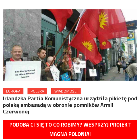
EUROPA
POLSKA
WIADOMOŚCI
Irlandzka Partia Komunistyczna urządziła pikietę pod
polską ambasadą w obronie pomników Armii
Czerwonej
PODOBA CI SIĘ TO CO ROBIMY? WESPRZYJ PROJEKT
MAGNA POLONIA!