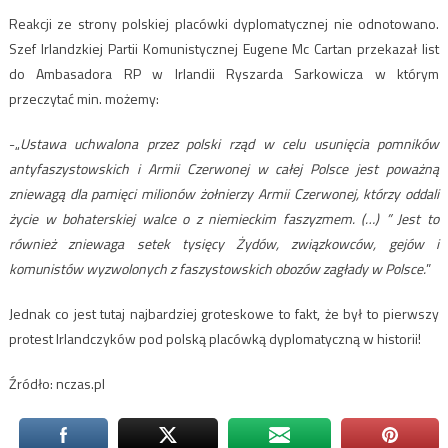
Reakcji ze strony polskiej placówki dyplomatycznej nie odnotowano.
Szef Irlandzkiej Partii Komunistycznej Eugene Mc Cartan przekazał list
do Ambasadora RP w Irlandii Ryszarda Sarkowicza w którym
przeczytać min. możemy:
-„
Ustawa uchwalona przez polski rząd w celu usunięcia pomników
antyfaszystowskich i Armii Czerwonej w całej Polsce jest poważną
zniewagą dla pamięci milionów żołnierzy Armii Czerwonej, którzy oddali
życie w bohaterskiej walce o z niemieckim faszyzmem. (…) ” Jest to
również zniewaga setek tysięcy Żydów, związkowców, gejów i
komunistów wyzwolonych z faszystowskich obozów zagłady w Polsce.
”
Jednak co jest tutaj najbardziej groteskowe to fakt, że był to pierwszy
protest Irlandczyków pod polską placówką dyplomatyczną w historii!
Źródło: nczas.pl