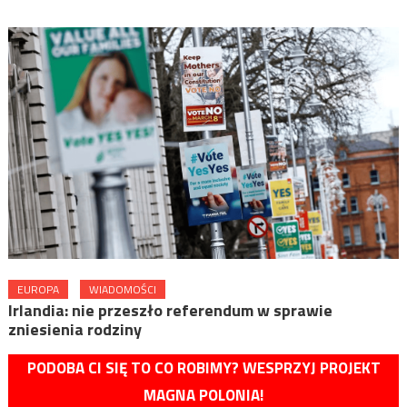
EUROPA
WIADOMOŚCI
Irlandia: nie przeszło referendum w sprawie
zniesienia rodziny
PODOBA CI SIĘ TO CO ROBIMY? WESPRZYJ PROJEKT
MAGNA POLONIA!