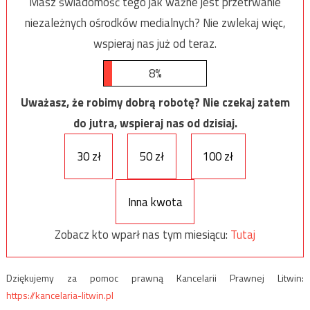
Masz świadomość tego jak ważne jest przetrwanie
niezależnych ośrodków medialnych? Nie zwlekaj więc,
wspieraj nas już od teraz.
8%
Uważasz, że robimy dobrą robotę? Nie czekaj zatem
do jutra, wspieraj nas od dzisiaj.
30 zł
50 zł
100 zł
Inna kwota
Zobacz kto wparł nas tym miesiącu:
Tutaj
Dziękujemy za pomoc prawną Kancelarii Prawnej Litwin:
https://kancelaria-litwin.pl