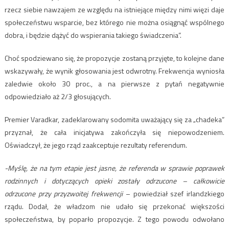
rzecz siebie nawzajem ze względu na istniejące między nimi więzi daje
społeczeństwu wsparcie, bez którego nie można osiągnąć wspólnego
dobra, i będzie dążyć do wspierania takiego świadczenia”.
Choć spodziewano się, że propozycje zostaną przyjęte, to kolejne dane
wskazywały, że wynik głosowania jest odwrotny. Frekwencja wyniosła
zaledwie około 30 proc., a na pierwsze z pytań negatywnie
odpowiedziało aż 2/3 głosujących.
Premier Varadkar, zadeklarowany sodomita uważający się za „chadeka”
przyznał, że cała inicjatywa zakończyła się niepowodzeniem.
Oświadczył, że jego rząd zaakceptuje rezultaty referendum.
-Myślę, że na tym etapie jest jasne, że referenda w sprawie poprawek
rodzinnych i dotyczących opieki zostały odrzucone – całkowicie
odrzucone przy przyzwoitej frekwencji
– powiedział szef irlandzkiego
rządu. Dodał, że władzom nie udało się przekonać większości
społeczeństwa, by poparło propozycje. Z tego powodu odwołano