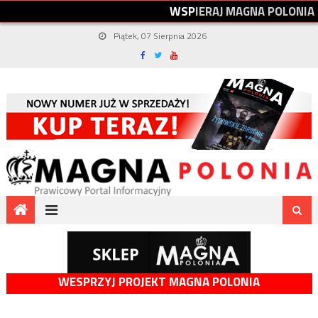
W
S
P
I
E
R
A
J
M
A
G
N
A
P
O
L
O
N
I
A
Piątek, 07 Sierpnia 2026
WESPRZYJ PROJEKT MAGNA POLONIA