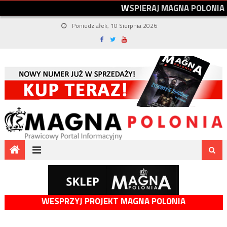
W
S
P
I
E
R
A
J
M
A
G
N
A
P
O
L
O
N
I
A
Poniedziałek, 10 Sierpnia 2026
WESPRZYJ PROJEKT MAGNA POLONIA