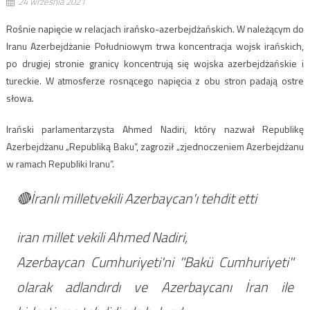
24 września 2021
Rośnie napięcie w relacjach irańsko-azerbejdżańskich. W należącym do
Iranu Azerbejdżanie Południowym trwa koncentracja wojsk irańskich,
po drugiej stronie granicy koncentrują się wojska azerbejdżańskie i
tureckie. W atmosferze rosnącego napięcia z obu stron padają ostre
słowa.
Irański parlamentarzysta Ahmed Nadiri, który nazwał Republikę
Azerbejdżanu „Republiką Baku”, zagroził „zjednoczeniem Azerbejdżanu
w ramach Republiki Iranu”.
🔴İranlı milletvekili Azerbaycan'ı tehdit etti
iran millet vekili Ahmed Nadiri,
Azerbaycan Cumhuriyeti'ni "Bakü Cumhuriyeti"
olarak adlandırdı ve Azerbaycanı İran ile