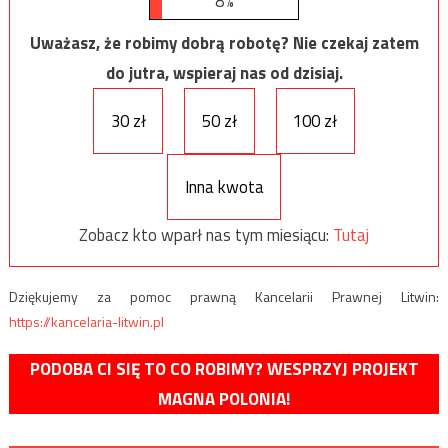
8%
Uważasz, że robimy dobrą robotę? Nie czekaj zatem
do jutra, wspieraj nas od dzisiaj.
30 zł
50 zł
100 zł
Inna kwota
Zobacz kto wparł nas tym miesiącu:
Tutaj
Dziękujemy za pomoc prawną Kancelarii Prawnej Litwin:
https://kancelaria-litwin.pl
PODOBA CI SIĘ TO CO ROBIMY? WESPRZYJ PROJEKT
MAGNA POLONIA!