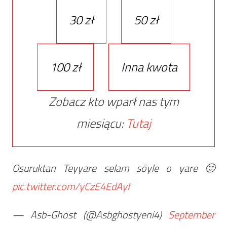
30 zł
50 zł
100 zł
Inna kwota
Zobacz kto wparł nas tym
miesiącu:
Tutaj
Osuruktan Teyyare selam söyle o yare 🙂
pic.twitter.com/yCzE4EdAyI
— Asb-Ghost (@Asbghostyeni4)
September