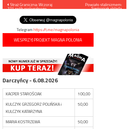
Nawigacja
Straż Graniczna: Wczoraj
Powiało stalinizmem:
Siemoniak składa
271 prób nielegalnego
samokrytykę
wpisu
przekroczenia granicy
Telegram
https://t.me/magnapolonia
WESPRZYJ PROJEKT MAGNA POLONIA
Darczyńcy - 6.08.2026
KACPER STAROŚCIAK
100,00
KULCZYK GRZEGORZ POLIŃSKA i
50,00
KULCZYK KATARZYNA
MARIA KOSTRZEWA
50,00