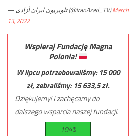
— تلویزیون ایران آزادی (@IranAzad_TV)
March
13, 2022
Wspieraj Fundację Magna
Polonia!
W lipcu potrzebowaliśmy:
15 000
zł, zebraliśmy:
15 633,5
zł.
Dziękujemy! i zachęcamy do
dalszego wsparcia naszej fundacji.
104%