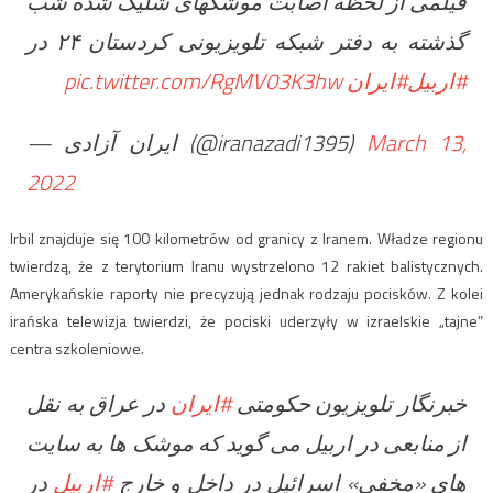
فیلمی از لحظه اصابت موشکهای شلیک شده شب
گذشته به دفتر شبکه تلویزیونی کردستان ٢۴ در
pic.twitter.com/RgMV03K3hw
#ایران
#اربیل
— ایران آزادی (@iranazadi1395)
March 13,
2022
Irbil znajduje się 100 kilometrów od granicy z Iranem. Władze regionu
twierdzą, że z terytorium Iranu wystrzelono 12 rakiet balistycznych.
Amerykańskie raporty nie precyzują jednak rodzaju pocisków. Z kolei
irańska telewizja twierdzi, że pociski uderzyły w izraelskie „tajne”
centra szkoleniowe.
خبرنگار تلویزیون حکومتی
#ایران
در عراق به نقل
از منابعی در اربیل می گوید که موشک ها به سایت
های «مخفی» اسرائیل در داخل و خارج
#اربیل
در