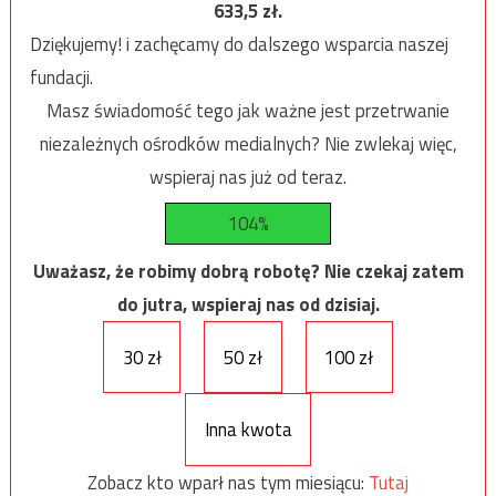
633,5
zł.
Dziękujemy! i zachęcamy do dalszego wsparcia naszej
fundacji.
Masz świadomość tego jak ważne jest przetrwanie
niezależnych ośrodków medialnych? Nie zwlekaj więc,
wspieraj nas już od teraz.
104%
Uważasz, że robimy dobrą robotę? Nie czekaj zatem
do jutra, wspieraj nas od dzisiaj.
30 zł
50 zł
100 zł
Inna kwota
Zobacz kto wparł nas tym miesiącu:
Tutaj