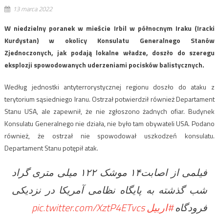
13 marca 2022
W niedzielny poranek w mieście Irbil w północnym Iraku (Iracki
Kurdystan) w okolicy Konsulatu Generalnego Stanów
Zjednoczonych, jak podają lokalne władze, doszło do szeregu
eksplozji spowodowanych uderzeniami pocisków balistycznych.
Według jednostki antyterrorystycznej regionu doszło do ataku z
terytorium sąsiedniego Iranu. Ostrzał potwierdził również Departament
Stanu USA, ale zapewnił, że nie zgłoszono żadnych ofiar. Budynek
Konsulatu Generalnego nie działa, nie było tam obywateli USA. Podano
również, że ostrzał nie spowodował uszkodzeń konsulatu.
Departament Stanu potępił atak.
فیلمی از اصابت١۴ موشک ١٢٢ میلی متری گراد
شب گذشته به پایگاه نظامی آمریکا در نزدیکی
pic.twitter.com/XztP4ETvcs
#اربیل
فرودگاه