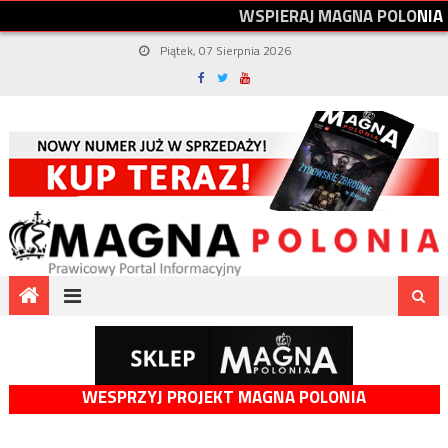
W
S
P
I
E
R
A
J
M
A
G
N
A
P
O
L
O
N
I
A
Piątek, 07 Sierpnia 2026
WESPRZYJ PROJEKT MAGNA POLONIA