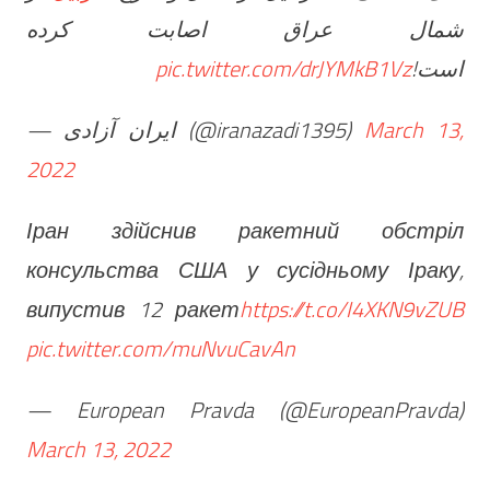
شمال عراق اصابت کرده
pic.twitter.com/drJYMkB1Vz
است!
— ایران آزادی (@iranazadi1395)
March 13,
2022
Іран здійснив ракетний обстріл
консульства США у сусідньому Іраку,
випустив 12 ракет
https://t.co/I4XKN9vZUB
pic.twitter.com/muNvuCavAn
— European Pravda (@EuropeanPravda)
March 13, 2022