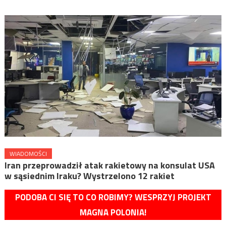
WIADOMOŚCI
Iran przeprowadził atak rakietowy na konsulat USA
w sąsiednim Iraku? Wystrzelono 12 rakiet
PODOBA CI SIĘ TO CO ROBIMY? WESPRZYJ PROJEKT
MAGNA POLONIA!