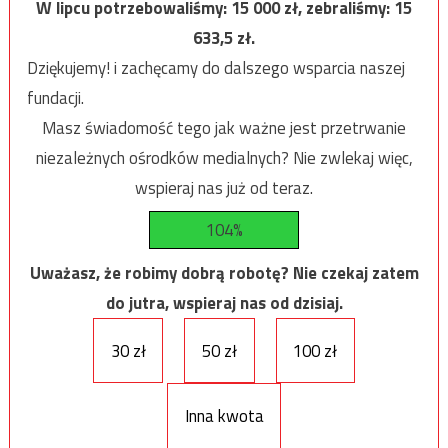
W lipcu potrzebowaliśmy:
15 000
zł, zebraliśmy:
15
633,5
zł.
Dziękujemy! i zachęcamy do dalszego wsparcia naszej
fundacji.
Masz świadomość tego jak ważne jest przetrwanie
niezależnych ośrodków medialnych? Nie zwlekaj więc,
wspieraj nas już od teraz.
104%
Uważasz, że robimy dobrą robotę? Nie czekaj zatem
do jutra, wspieraj nas od dzisiaj.
30 zł
50 zł
100 zł
Inna kwota