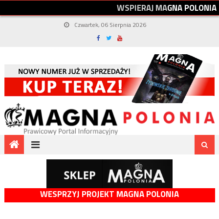
W
S
P
I
E
R
A
J
M
A
G
N
A
P
O
L
O
N
I
A
Czwartek, 06 Sierpnia 2026
WESPRZYJ PROJEKT MAGNA POLONIA