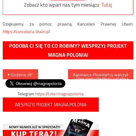
Zobacz kto wparł nas tym miesiącu:
Tutaj
Dziękujemy za pomoc prawną Kancelarii Prawnej Litwin:
https://kancelaria-litwin.pl
PODOBA CI SIĘ TO CO ROBIMY? WESPRZYJ PROJEKT
MAGNA POLONIA!
Nawigacja
Godzina „W”
Bąkiewicz: Powstańcy walczyli
o ideę niepodległego państwa
polskiego
wpisu
Telegram
https://t.me/magnapolonia
WESPRZYJ PROJEKT MAGNA POLONIA