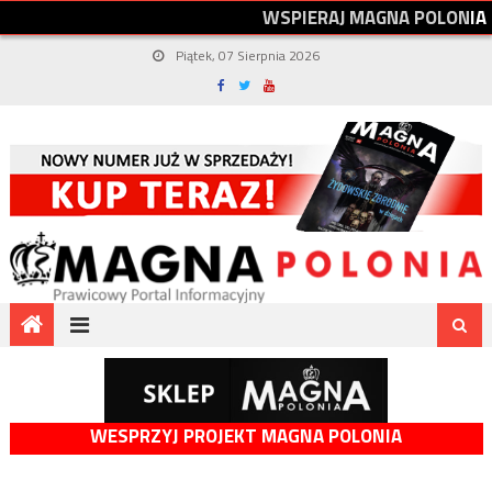
W
S
P
I
E
R
A
J
M
A
G
N
A
P
O
L
O
N
I
A
Piątek, 07 Sierpnia 2026
WESPRZYJ PROJEKT MAGNA POLONIA