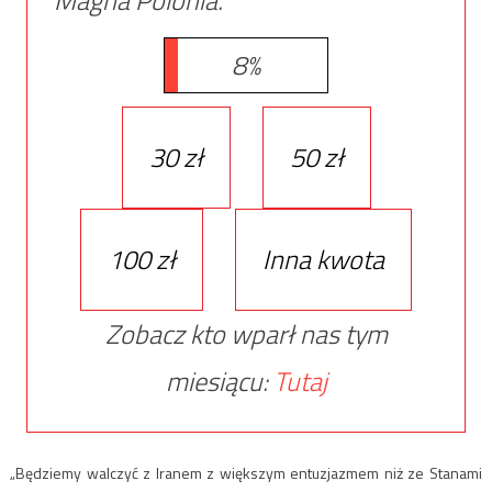
8%
30 zł
50 zł
100 zł
Inna kwota
Zobacz kto wparł nas tym
miesiącu:
Tutaj
„Będziemy walczyć z Iranem z większym entuzjazmem niż ze Stanami