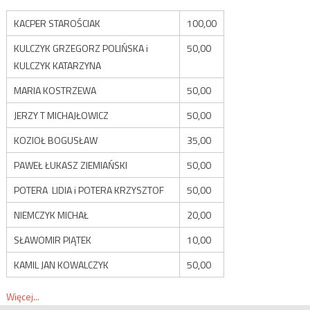
KACPER STAROŚCIAK
100,00
KULCZYK GRZEGORZ POLIŃSKA i
50,00
KULCZYK KATARZYNA
MARIA KOSTRZEWA
50,00
JERZY T MICHAJŁOWICZ
50,00
KOZIOŁ BOGUSŁAW
35,00
PAWEŁ ŁUKASZ ZIEMIAŃSKI
50,00
POTERA LIDIA i POTERA KRZYSZTOF
50,00
NIEMCZYK MICHAŁ
20,00
SŁAWOMIR PIĄTEK
10,00
KAMIL JAN KOWALCZYK
50,00
Więcej...