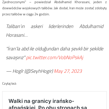
Zjednoczonymi” – powiedział Abdulhamid Khorasani, jeden z
dowwódców wojskowych talibów. Jak dodał, Iran może zostać zdobyty
przez talibów w ciągu 24 godzin.
Taliban’ın askeri liderlerinden Abdulhamid
Horasani…
"İran’la abd ile olduğundan daha şevkli bir şekilde
savaşırız"
pic.twitter.com/VobNoPskAj
— Hogîr (@SeyhHogir)
May 27, 2023
Czytaj też: