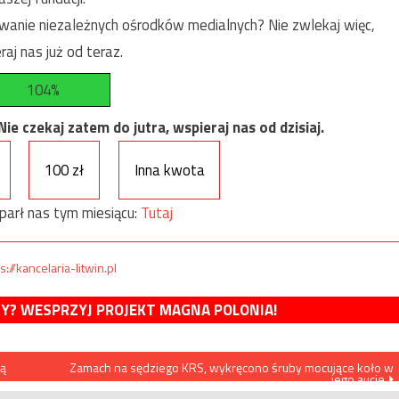
anie niezależnych ośrodków medialnych? Nie zwlekaj więc,
raj nas już od teraz.
104%
e czekaj zatem do jutra, wspieraj nas od dzisiaj.
100 zł
Inna kwota
parł nas tym miesiącu:
Tutaj
s://kancelaria-litwin.pl
MY? WESPRZYJ PROJEKT MAGNA POLONIA!
dą
Zamach na sędziego KRS, wykręcono śruby mocujące koło w
jego aucie