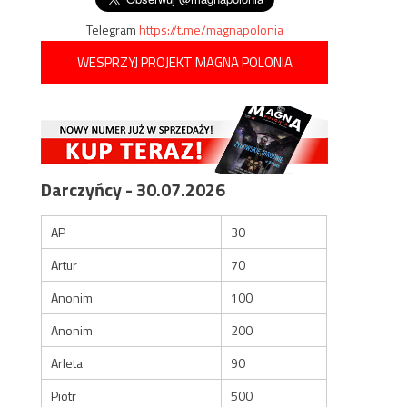
Telegram
https://t.me/magnapolonia
WESPRZYJ PROJEKT MAGNA POLONIA
Darczyńcy - 30.07.2026
AP
30
Artur
70
Anonim
100
Anonim
200
Arleta
90
Piotr
500