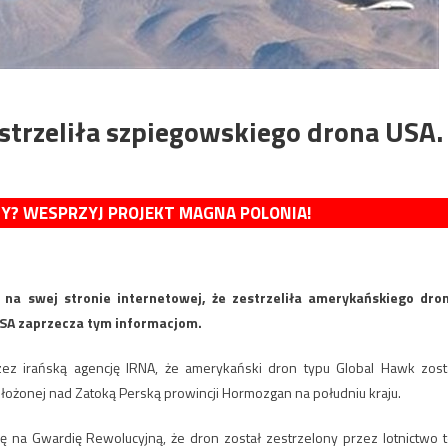
strzeliła szpiegowskiego drona USA.
MY? WESPRZYJ PROJEKT MAGNA POLONIA!
na swej stronie internetowej, że zestrzeliła amerykańskiego dro
USA zaprzecza tym informacjom.
zez irańską agencję IRNA, że amerykański dron typu Global Hawk zost
ołożonej nad Zatoką Perską prowincji Hormozgan na południu kraju.
ę na Gwardię Rewolucyjną, że dron został zestrzelony przez lotnictwo t