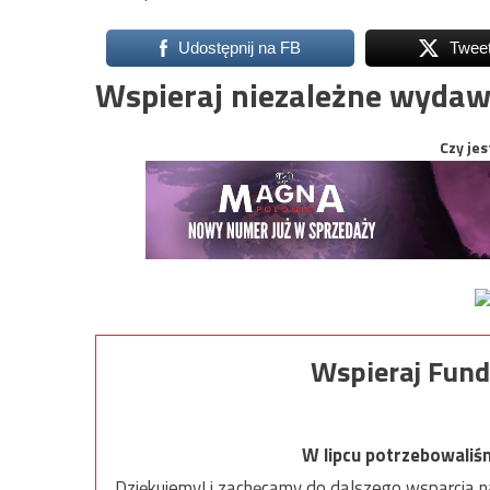
Udostępnij na FB
Twee
Wspieraj niezależne wydaw
Czy jes
Wspieraj Fund
W lipcu potrzebowaliś
Dziękujemy! i zachęcamy do dalszego wsparcia na