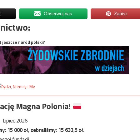
t
Obserwuj nas
Zapisz
nictwo:
t jeszcze naród polski?
ację Magna Polonia!
Lipiec 2026
my:
15 000
zł, zebraliśmy:
15 633,5
zł.
szej fundacji.