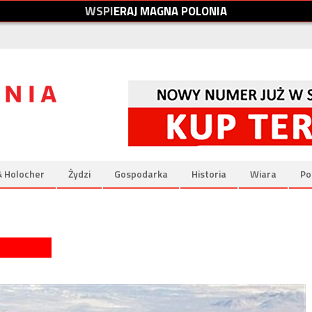
W
S
P
I
E
R
A
J
M
A
G
N
A
P
O
L
O
N
I
A
& Holocher
Żydzi
Gospodarka
Historia
Wiara
Po