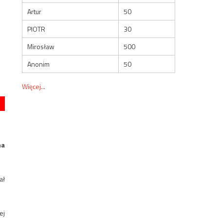
Artur
50
PIOTR
30
Mirosław
500
Anonim
50
Więcej...
na
ał
ej