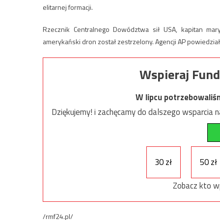
elitarnej formacji.
Rzecznik Centralnego Dowództwa sił USA, kapitan mary
amerykański dron został zestrzelony. Agencji AP powiedział
Wspieraj Fund
W lipcu potrzebowaliś
Dziękujemy! i zachęcamy do dalszego wsparcia na
30 zł
50 zł
Zobacz kto w
/rmf24.pl/