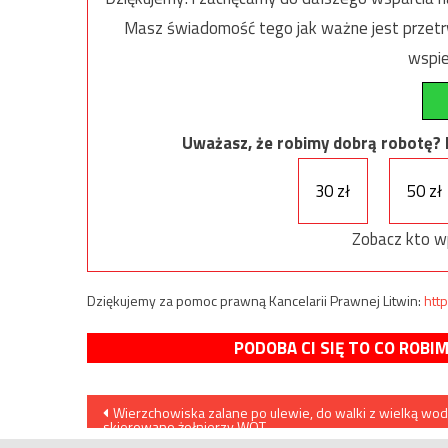
Masz świadomość tego jak ważne jest przetrw
wspie
Uważasz, że robimy dobrą robotę? Ni
30 zł
50 zł
Zobacz kto w
Dziękujemy za pomoc prawną Kancelarii Prawnej Litwin:
http
PODOBA CI SIĘ TO CO ROBI
Nawigacja
Wierzchowiska zalane po ulewie, do walki z wielką wo
skierowano żołnierzy WOT