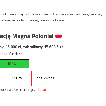
narki wojennej Bill Urban odmówił komentarza, gdy zapytano go, c
 jednak, że nie było żadnego drona nad Iranem.
ację Magna Polonia!
my:
15 000
zł, zebraliśmy:
15 633,5
zł.
szej fundacji.
104%
100 zł
Inna kwota
parł nas tym miesiącu:
Tutaj