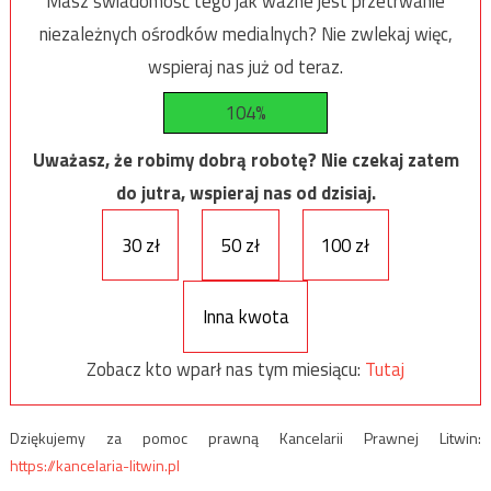
Masz świadomość tego jak ważne jest przetrwanie
niezależnych ośrodków medialnych? Nie zwlekaj więc,
wspieraj nas już od teraz.
104%
Uważasz, że robimy dobrą robotę? Nie czekaj zatem
do jutra, wspieraj nas od dzisiaj.
30 zł
50 zł
100 zł
Inna kwota
Zobacz kto wparł nas tym miesiącu:
Tutaj
Dziękujemy za pomoc prawną Kancelarii Prawnej Litwin:
https://kancelaria-litwin.pl