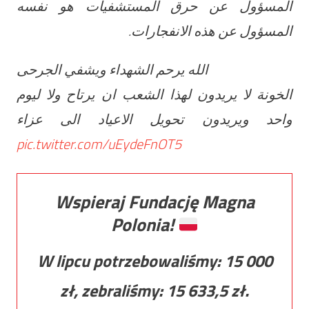
المسؤول عن حرق المستشفيات هو نفسه
المسؤول عن هذه الانفجارات.
الله يرحم الشهداء ويشفي الجرحى
الخونة لا يريدون لهذا الشعب ان يرتاح ولا ليوم
واحد ويريدون تحويل الاعياد الى عزاء
pic.twitter.com/uEydeFnOT5
Wspieraj Fundację Magna
Polonia!
W lipcu potrzebowaliśmy:
15 000
zł, zebraliśmy:
15 633,5
zł.