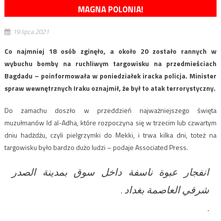
MAGNA POLONIA!
19 lipca 2021
Co najmniej 18 osób zginęło, a około 20 zostało rannych w
wybuchu bomby na ruchliwym targowisku na przedmieściach
Bagdadu – poinformowała w poniedziałek iracka policja. Minister
spraw wewnętrznych Iraku oznajmił, że był to atak terrorystyczny.
Do zamachu doszło w przeddzień najważniejszego święta
muzułmanów Id al-Adha, które rozpoczyna się w trzecim lub czwartym
dniu hadżdżu, czyli pielgrzymki do Mekki, i trwa kilka dni, toteż na
targowisku było bardzo dużo ludzi – podaje Associated Press.
انفجار عبوة ناسفة داخل سوق بمدينة الصدر
شرقي العاصمة بغداد .
.