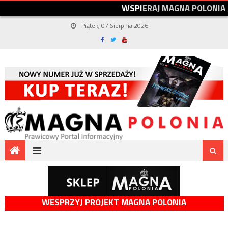
W
S
P
I
E
R
A
J
M
A
G
N
A
P
O
L
O
N
I
A
Piątek, 07 Sierpnia 2026
WESPRZYJ PROJEKT MAGNA POLONIA