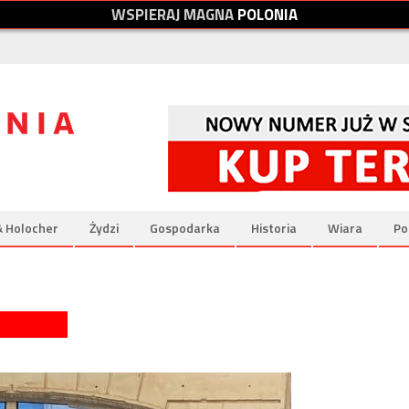
W
S
P
I
E
R
A
J
M
A
G
N
A
P
O
L
O
N
I
A
& Holocher
Żydzi
Gospodarka
Historia
Wiara
Po