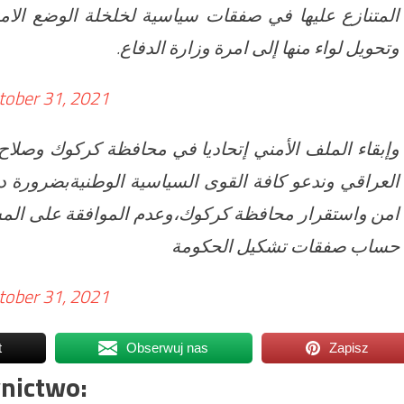
المتنازع عليها في صفقات سياسية لخلخلة الوضع الا
وتحويل لواء منها إلى امرة وزارة الدفاع.
tober 31, 2021
وإبقاء الملف الأمني إتحاديا في محافظة كركوك وصلاح
العراقي وندعو كافة القوى السياسية الوطنيةبضرورة 
امن واستقرار محافظة كركوك،وعدم الموافقة على الم
حساب صفقات تشكيل الحكومة
tober 31, 2021
t
Obserwuj nas
Zapisz
nictwo: