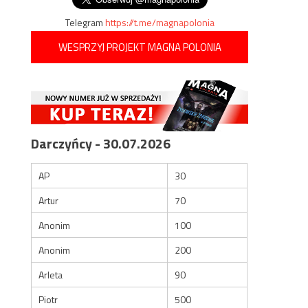
Telegram
https://t.me/magnapolonia
WESPRZYJ PROJEKT MAGNA POLONIA
Darczyńcy - 30.07.2026
AP
30
Artur
70
Anonim
100
Anonim
200
Arleta
90
Piotr
500