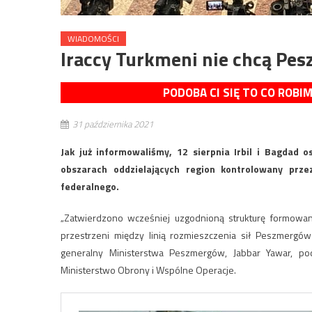
WIADOMOŚCI
Iraccy Turkmeni nie chcą Pe
PODOBA CI SIĘ TO CO ROBI
31 października 2021
Jak już informowaliśmy, 12 sierpnia Irbil i Bagdad 
obszarach oddzielających region kontrolowany pr
federalnego.
„Zatwierdzono wcześniej uzgodnioną strukturę formowan
przestrzeni między linią rozmieszczenia sił Peszmergów
generalny Ministerstwa Peszmergów, Jabbar Yawar, pod
Ministerstwo Obrony i Wspólne Operacje.