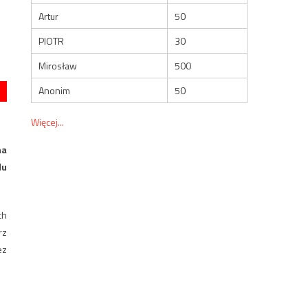
Artur
50
PIOTR
30
Mirosław
500
Anonim
50
Więcej...
na
du
ch
rz
ez