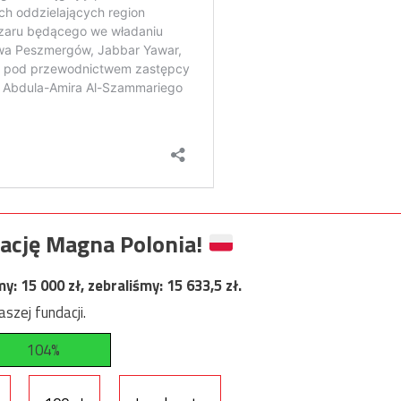
ację Magna Polonia!
my:
15 000
zł, zebraliśmy:
15 633,5
zł.
szej fundacji.
104%