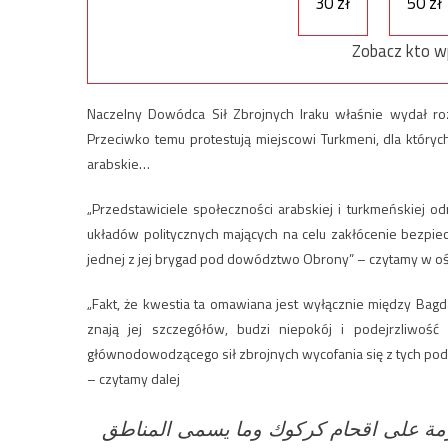
30 zł
50 zł
Zobacz kto w
Naczelny Dowódca Sił Zbrojnych Iraku właśnie wydał roz
Przeciwko temu protestują miejscowi Turkmeni, dla których 
arabskie…
„Przedstawiciele społeczności arabskiej i turkmeńskiej o
układów politycznych mających na celu zakłócenie bezpi
jednej z jej brygad pod dowództwo Obrony” – czytamy w oś
„Fakt, że kwestia ta omawiana jest wyłącznie między Bagda
znają jej szczegółów, budzi niepokój i podejrzliwoś
głównodowodzącego sił zbrojnych wycofania się z tych pod
– czytamy dalej
ومة على اقحام كركوك وما يسمى المناطق