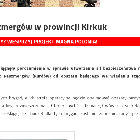
szmergów w prowincji Kirkuk
MY? WESPRZYJ PROJEKT MAGNA POLONIA!
osiągnęły porozumienie w sprawie utworzenia sił bezpieczeństwa 
zez Peszmergów (Kurdów) od obszaru będącego we władaniu rzą
ych brygad, a ich strefa operacyjna będzie obejmować obszary pusty
 a linią rozmieszczenia sił federalnych” – tłumaczył wówczas sekreta
kreślając, że „budżet dla tych brygad zostanie zabezpieczony” prz