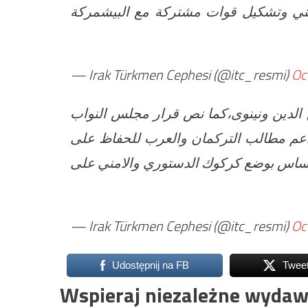
مني وتشكيل قوات مشتركة مع البيشمركة
— Irak Türkmen Cephesi (@itc_resmi)
Oc
 الدين ونينوى،كما نص قرار مجلس النواب
دعم مطالب التركمان والعرب للحفاظ على
ساس بوضع كركوك الدستوري والامني على
— Irak Türkmen Cephesi (@itc_resmi)
Oc
Udostępnij na FB
Twee
Wspieraj niezależne wydaw