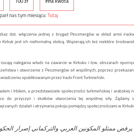
100 zł
Inna kwota
parł nas tym miesiącu:
Tutaj
kaz dot. włączenia jednej z brygad Peszmergów w skład armii irackie
Kirkuk jest ich nieformalną stolicą. Wspierają ich też niektóre środowis
drzucają nalegania władz na zawarcie w Kirkuku i tzw. obszarach sporny
eczeństwa i utworzenie z Peszmergów sił wspólnych, poprzez przekazan
wiadczeniu opublikowanym przez Iracki Front Turkmeński.
dem i Irbilem, a przedstawiciele społeczności turkmeńskiej i arabskiej n
ć co do przyczyn i skutków utworzenia tej wspólnej siły. Żądamy 
ejrzanych działań i utrzymania pokoju pomiędzy społecznościami w Kirkuk
يرفض ممثلو المكونين العربي والتركماني إصرار الحك