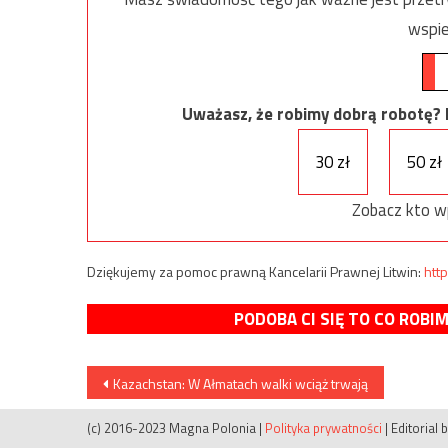
wspie
Uważasz, że robimy dobrą robotę? Ni
30 zł
50 zł
Zobacz kto w
Dziękujemy za pomoc prawną Kancelarii Prawnej Litwin:
http
PODOBA CI SIĘ TO CO ROBI
Nawigacja
Kazachstan: W Ałmatach walki wciąż trwają
wpisu
(c) 2016-2023 Magna Polonia
|
Polityka prywatności
|
Editorial 