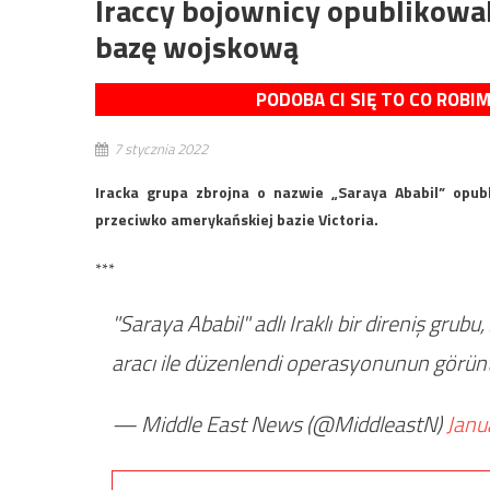
Iraccy bojownicy opublikowal
bazę wojskową
PODOBA CI SIĘ TO CO ROBI
7 stycznia 2022
Iracka grupa zbrojna o nazwie „Saraya Ababil” opub
przeciwko amerykańskiej bazie Victoria.
***
"Saraya Ababil" adlı Iraklı bir direniş grub
aracı ile düzenlendi operasyonunun görüntü
— Middle East News (@MiddleastN)
Janu