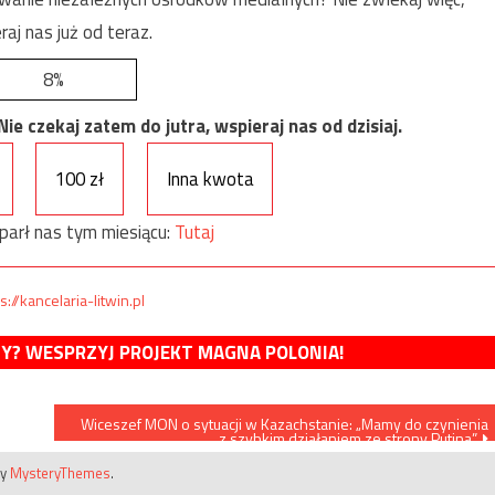
raj nas już od teraz.
8%
e czekaj zatem do jutra, wspieraj nas od dzisiaj.
100 zł
Inna kwota
parł nas tym miesiącu:
Tutaj
s://kancelaria-litwin.pl
MY? WESPRZYJ PROJEKT MAGNA POLONIA!
Wiceszef MON o sytuacji w Kazachstanie: „Mamy do czynienia
z szybkim działaniem ze strony Putina”
by
MysteryThemes
.