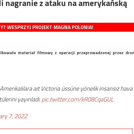
i nagranie z ataku na amerykańską
MY? WESPRZYJ PROJEKT MAGNA POLONIA!
likowała materiał filmowy z operacji przeprowadzonej przez dro
u, Amerikalılara ait Victoria üssüne yönelik insansız hava
lerini yayınladı.
pic.twitter.com/kR08CqaGUL
ary 7, 2022