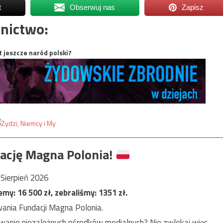
t
Obserwuj nas
Zapisz
nictwo:
t jeszcze naród polski?
ację Magna Polonia!
Sierpień 2026
jemy:
16 500
zł, zebraliśmy:
1351
zł.
ania Fundacji Magna Polonia.
anie niezależnych ośrodków medialnych? Nie zwlekaj więc,