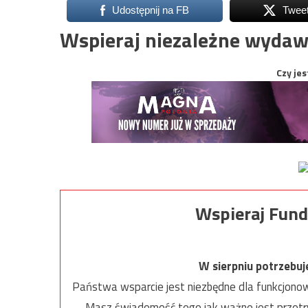
Udostępnij na FB
Twee
Wspieraj niezależne wydaw
Czy jes
Wspieraj Fund
W sierpniu potrzebu
Państwa wsparcie jest niezbędne dla funkcjonow
Masz świadomość tego jak ważne jest przetrw