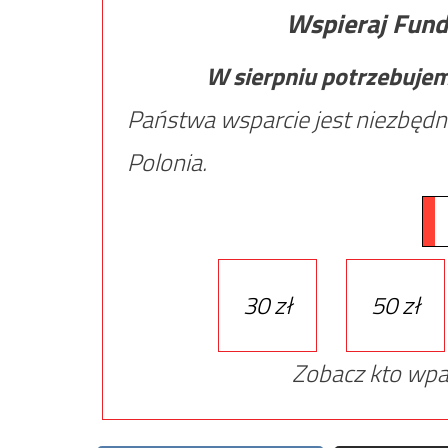
Wspieraj Fund
W sierpniu potrzebuje
Państwa wsparcie jest niezbędn
Polonia.
30 zł
50 zł
Zobacz kto wpa