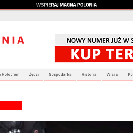
W
S
P
I
E
R
A
J
M
A
G
N
A
P
O
L
O
N
I
A
& Holocher
Żydzi
Gospodarka
Historia
Wiara
Po