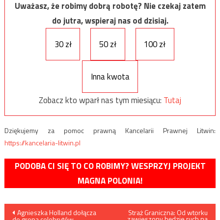
Uważasz, że robimy dobrą robotę? Nie czekaj zatem
do jutra, wspieraj nas od dzisiaj.
30 zł
50 zł
100 zł
Inna kwota
Zobacz kto wparł nas tym miesiącu:
Tutaj
Dziękujemy za pomoc prawną Kancelarii Prawnej Litwin:
https://kancelaria-litwin.pl
PODOBA CI SIĘ TO CO ROBIMY? WESPRZYJ PROJEKT
MAGNA POLONIA!
Nawigacja
Agnieszka Holland dołącza
Straż Graniczna: Od wtorku
zawieszony będzie ruch na
do grona celebrytów