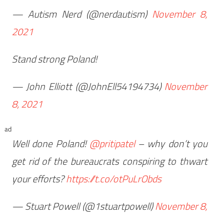
— Autism Nerd (@nerdautism)
November 8,
2021
Stand strong Poland!
— John Elliott (@JohnEll54194734)
November
8, 2021
ad
Well done Poland!
@pritipatel
– why don’t you
get rid of the bureaucrats conspiring to thwart
your efforts?
https://t.co/otPuLrObds
— Stuart Powell (@1stuartpowell)
November 8,