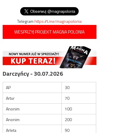
przejściu w Kuźnicy
wpisu
atakujących Straż Graniczną
Telegram
https://t.me/magnapolonia
WESPRZYJ PROJEKT MAGNA POLONIA
Darczyńcy - 30.07.2026
AP
30
Artur
70
Anonim
100
Anonim
200
Arleta
90