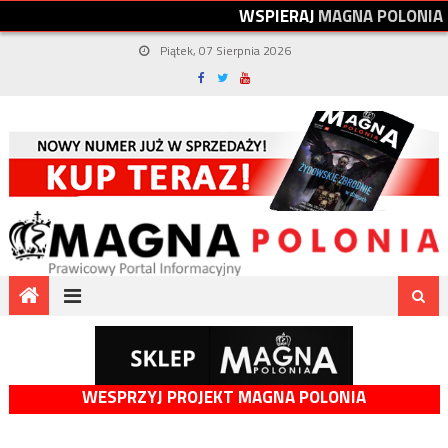
W
S
P
I
E
R
A
J
M
A
G
N
A
P
O
L
O
N
I
A
Piątek, 07 Sierpnia 2026
WESPRZYJ PROJEKT MAGNA POLONIA