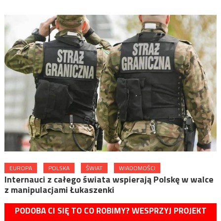
EUROPA
POLSKA
ŚWIAT
WIADOMOŚCI
Internauci z całego świata wspierają Polskę w walce
z manipulacjami Łukaszenki
PODOBA CI SIĘ TO CO ROBIMY? WESPRZYJ PROJEKT