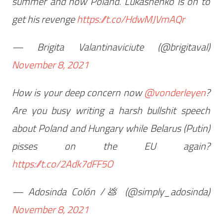
summer and now Poland. Lukashenko is on to
get his revenge
https://t.co/HdwMJVmAQr
— Brigita Valantinaviciute (@brigitaval)
November 8, 2021
How is your deep concern now
@vonderleyen
?
Are you busy writing a harsh bullshit speech
about Poland and Hungary while Belarus (Putin)
pisses on the EU again?
https://t.co/2Adk7dFF5O
— Adosinda Colón /💩 (@simply_adosinda)
November 8, 2021