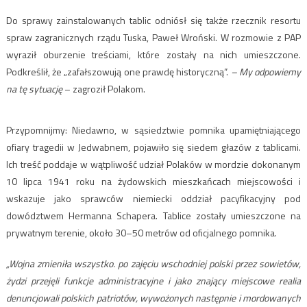
Do sprawy zainstalowanych tablic odniósł się także rzecznik resortu
spraw zagranicznych rządu Tuska, Paweł Wroński. W rozmowie z PAP
wyraził oburzenie treściami, które zostały na nich umieszczone.
Podkreślił, że „zafałszowują one prawdę historyczną”.
– My odpowiemy
na tę sytuację
– zagroził Polakom.
Przypomnijmy: Niedawno, w sąsiedztwie pomnika upamiętniającego
ofiary tragedii w Jedwabnem, pojawiło się siedem głazów z tablicami.
Ich treść poddaje w wątpliwość udział Polaków w mordzie dokonanym
10 lipca 1941 roku na żydowskich mieszkańcach miejscowości i
wskazuje jako sprawców niemiecki oddział pacyfikacyjny pod
dowództwem Hermanna Schapera. Tablice zostały umieszczone na
prywatnym terenie, około 30–50 metrów od oficjalnego pomnika.
„Wojna zmieniła wszystko. po zajęciu wschodniej polski przez sowietów,
żydzi przejęli funkcje administracyjne i jako znający miejscowe realia
denuncjowali polskich patriotów, wywożonych następnie i mordowanych