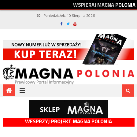
W
S
P
I
E
R
A
J
M
A
G
N
A
P
O
L
O
N
I
A
Poniedziałek, 10 Sierpnia 2026
WESPRZYJ PROJEKT MAGNA POLONIA