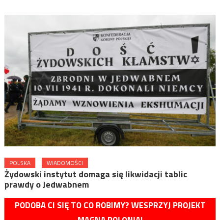
POLSKA
WIADOMOŚCI
Żydowski instytut domaga się likwidacji tablic
prawdy o Jedwabnem
PODOBA CI SIĘ TO CO ROBIMY? WESPRZYJ PROJEKT