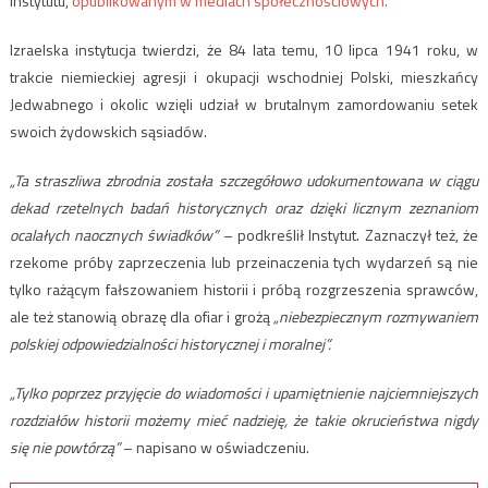
Instytutu,
opublikowanym w mediach społecznościowych.
Izraelska instytucja twierdzi, że 84 lata temu, 10 lipca 1941 roku, w
trakcie niemieckiej agresji i okupacji wschodniej Polski, mieszkańcy
Jedwabnego i okolic wzięli udział w brutalnym zamordowaniu setek
swoich żydowskich sąsiadów.
„Ta straszliwa zbrodnia została szczegółowo udokumentowana w ciągu
dekad rzetelnych badań historycznych oraz dzięki licznym zeznaniom
ocalałych naocznych świadków”
– podkreślił Instytut. Zaznaczył też, że
rzekome próby zaprzeczenia lub przeinaczenia tych wydarzeń są nie
tylko rażącym fałszowaniem historii i próbą rozgrzeszenia sprawców,
ale też stanowią obrazę dla ofiar i grożą
„niebezpiecznym rozmywaniem
polskiej odpowiedzialności historycznej i moralnej”.
„Tylko poprzez przyjęcie do wiadomości i upamiętnienie najciemniejszych
rozdziałów historii możemy mieć nadzieję, że takie okrucieństwa nigdy
się nie powtórzą”
– napisano w oświadczeniu.