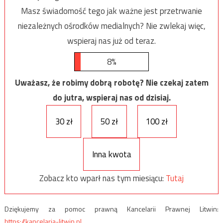
Masz świadomość tego jak ważne jest przetrwanie
niezależnych ośrodków medialnych? Nie zwlekaj więc,
wspieraj nas już od teraz.
8%
Uważasz, że robimy dobrą robotę? Nie czekaj zatem
do jutra, wspieraj nas od dzisiaj.
30 zł
50 zł
100 zł
Inna kwota
Zobacz kto wparł nas tym miesiącu:
Tutaj
Dziękujemy za pomoc prawną Kancelarii Prawnej Litwin:
https://kancelaria-litwin.pl