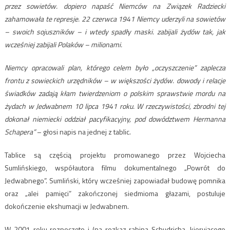
przez sowietów. dopiero napaść Niemców na Związek Radziecki
zahamowała te represje. 22 czerwca 1941 Niemcy uderzyli na sowietów
– swoich sojuszników – i wtedy spadły maski. zabijali żydów tak, jak
wcześniej zabijali Polaków – milionami.
Niemcy opracowali plan, którego celem było „oczyszczenie” zaplecza
frontu z sowieckich urzędników – w większości żydów. dowody i relacje
świadków zadają kłam twierdzeniom o polskim sprawstwie mordu na
żydach w Jedwabnem 10 lipca 1941 roku. W rzeczywistości, zbrodni tej
dokonał niemiecki oddział pacyfikacyjny, pod dowództwem Hermanna
Schapera”
– głosi napis na jednej z tablic.
Tablice są częścią projektu promowanego przez Wojciecha
Sumlińskiego, współautora filmu dokumentalnego „Powrót do
Jedwabnego”. Sumliński, który wcześniej zapowiadał budowę pomnika
oraz „alei pamięci” zakończonej siedmioma głazami, postuluje
dokończenie ekshumacji w Jedwabnem.
W 2001 roku rozpoczęto i (na rozkaz rabina Schudricha, kierującego