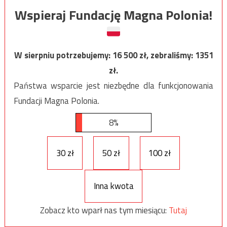
Wspieraj Fundację Magna Polonia!
W sierpniu potrzebujemy:
16 500
zł, zebraliśmy:
1351
zł.
Państwa wsparcie jest niezbędne dla funkcjonowania
Fundacji Magna Polonia.
8%
30 zł
50 zł
100 zł
Inna kwota
Zobacz kto wparł nas tym miesiącu:
Tutaj