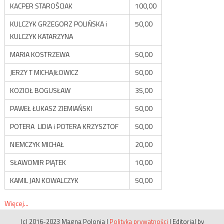
KACPER STAROŚCIAK
100,00
KULCZYK GRZEGORZ POLIŃSKA i
50,00
KULCZYK KATARZYNA
MARIA KOSTRZEWA
50,00
JERZY T MICHAJŁOWICZ
50,00
KOZIOŁ BOGUSŁAW
35,00
PAWEŁ ŁUKASZ ZIEMIAŃSKI
50,00
POTERA LIDIA i POTERA KRZYSZTOF
50,00
NIEMCZYK MICHAŁ
20,00
SŁAWOMIR PIĄTEK
10,00
KAMIL JAN KOWALCZYK
50,00
Więcej...
(c) 2016-2023 Magna Polonia
|
Polityka prywatności
|
Editorial by