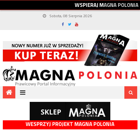
W
S
P
I
E
R
A
J
M
A
G
N
A
P
O
L
O
N
I
A
Sobota, 08 Sierpnia 2026
WESPRZYJ PROJEKT MAGNA POLONIA