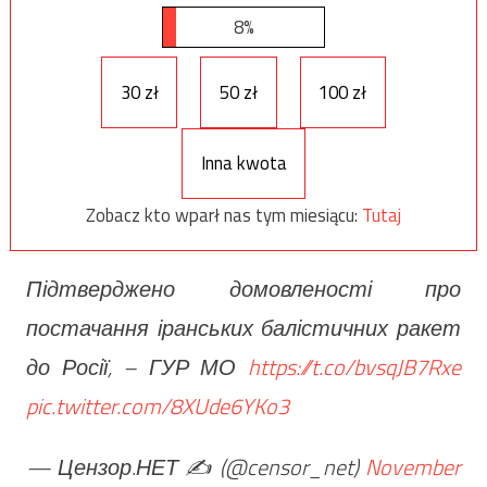
8%
30 zł
50 zł
100 zł
Inna kwota
Zobacz kto wparł nas tym miesiącu:
Tutaj
Підтверджено домовленості про
постачання іранських балістичних ракет
до Росії, – ГУР МО
https://t.co/bvsqJB7Rxe
pic.twitter.com/8XUde6YKo3
— Цензор.НЕТ ✍️ (@censor_net)
November