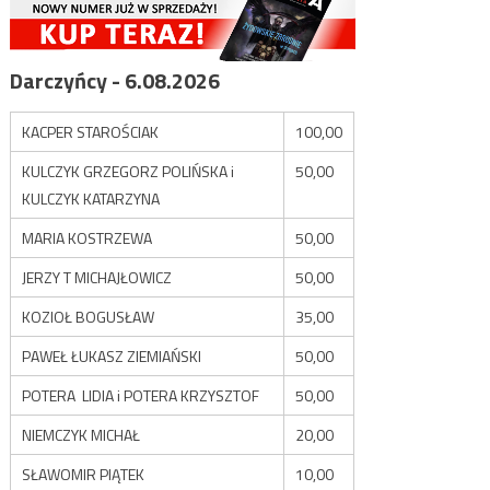
Darczyńcy - 6.08.2026
KACPER STAROŚCIAK
100,00
KULCZYK GRZEGORZ POLIŃSKA i
50,00
KULCZYK KATARZYNA
MARIA KOSTRZEWA
50,00
JERZY T MICHAJŁOWICZ
50,00
KOZIOŁ BOGUSŁAW
35,00
PAWEŁ ŁUKASZ ZIEMIAŃSKI
50,00
POTERA LIDIA i POTERA KRZYSZTOF
50,00
NIEMCZYK MICHAŁ
20,00
SŁAWOMIR PIĄTEK
10,00