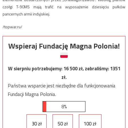
czołgi T-90MS mają trafić na wyposażenie dziesięciu pułków
pancernych armii indyjskiej.
/topwar.ru/
Wspieraj Fundację Magna Polonia!
W sierpniu potrzebujemy:
16 500
zł, zebraliśmy:
1351
zł.
Państwa wsparcie jest niezbędne dla funkcjonowania
Fundacji Magna Polonia.
8%
30 zł
50 zł
100 zł