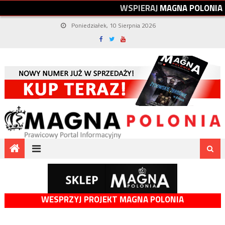
W
S
P
I
E
R
A
J
M
A
G
N
A
P
O
L
O
N
I
A
Poniedziałek, 10 Sierpnia 2026
WESPRZYJ PROJEKT MAGNA POLONIA