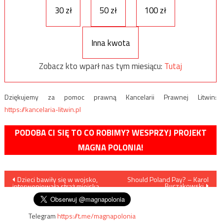
30 zł
50 zł
100 zł
Inna kwota
Zobacz kto wparł nas tym miesiącu:
Tutaj
Dziękujemy za pomoc prawną Kancelarii Prawnej Litwin:
https://kancelaria-litwin.pl
PODOBA CI SIĘ TO CO ROBIMY? WESPRZYJ PROJEKT
MAGNA POLONIA!
Nawigacja
Dzieci bawiły się w wojsko,
Should Poland Pay? – Karol
Buczakowski
interweniowała straż miejska
wpisu
Telegram
https://t.me/magnapolonia