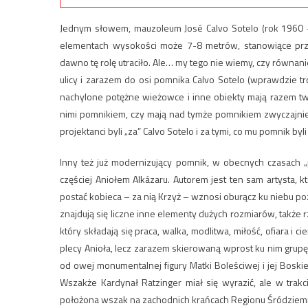
Jednym słowem, mauzoleum José Calvo Sotelo (rok 1960 – 
elementach wysokości może 7-8 metrów, stanowiące przez
dawno tę rolę utraciło. Ale… my tego nie wiemy, czy równani
ulicy i zarazem do osi pomnika Calvo Sotelo (wprawdzie tr
nachylone potężne wieżowce i inne obiekty mają razem tw
nimi pomnikiem, czy mają nad tymże pomnikiem zwyczajnie 
projektanci byli „za” Calvo Sotelo i za tymi, co mu pomnik b
Inny też już modernizujący pomnik, w obecnych czasach 
częściej Aniołem Alkázaru. Autorem jest ten sam artysta, 
postać kobieca – za nią Krzyż – wznosi oburącz ku niebu 
znajdują się liczne inne elementy dużych rozmiarów, także r
który składają się praca, walka, modlitwa, miłość, ofiara i 
plecy Anioła, lecz zarazem skierowaną wprost ku nim grupę n
od owej monumentalnej figury Matki Boleściwej i jej Boski
Wszakże Kardynał Ratzinger miał się wyrazić, ale w trakci
położona wszak na zachodnich krańcach Regionu Śródzie