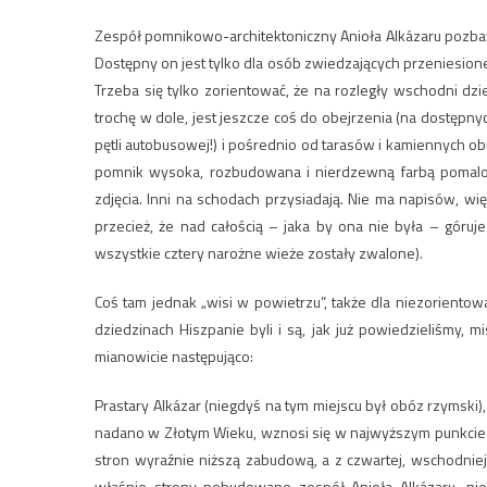
Zespół pomnikowo-architektoniczny Anioła Alkázaru pozbawio
Dostępny on jest tylko dla osób zwiedzających przeniesion
Trzeba się tylko zorientować, że na rozległy wschodni d
trochę w dole, jest jeszcze coś do obejrzenia (na dostępnyc
pętli autobusowej!) i pośrednio od tarasów i kamiennych o
pomnik wysoka, rozbudowana i nierdzewną farbą pomalowa
zdjęcia. Inni na schodach przysiadają. Nie ma napisów, wię
przecież, że nad całością – jaka by ona nie była – góru
wszystkie cztery narożne wieże zostały zwalone).
Coś tam jednak „wisi w powietrzu”, także dla niezorientow
dziedzinach Hiszpanie byli i są, jak już powiedzieliśmy
mianowicie następująco:
Prastary Alkázar (niegdyś na tym miejscu był obóz rzymski
nadano w Złotym Wieku, wznosi się w najwyższym punkcie 
stron wyraźnie niższą zabudową, a z czwartej, wschodniej
właśnie strony pobudowano zespół Anioła Alkázaru, nie