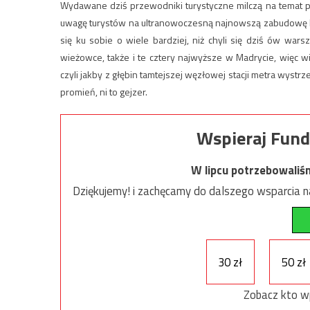
Wydawane dziś przewodniki turystyczne milczą na temat pom
uwagę turystów na ultranowoczesną najnowszą zabudowę Pl
się ku sobie o wiele bardziej, niż chyli się dziś ów wars
wieżowce, także i te cztery najwyższe w Madrycie, więc wi
czyli jakby z głębin tamtejszej węzłowej stacji metra wystr
promień, ni to gejzer.
Wspieraj Fund
W lipcu potrzebowaliś
Dziękujemy! i zachęcamy do dalszego wsparcia na
30 zł
50 zł
Zobacz kto w