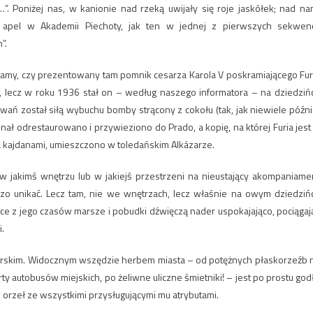
”. Poniżej nas, w kanionie nad rzeką uwijały się roje jaskółek; nad na
apel w Akademii Piechoty, jak ten w jednej z pierwszych sekwenc
”.
tamy, czy prezentowany tam pomnik cesarza Karola V poskramiającego Fur
ł, lecz w roku 1936 stał on – według naszego informatora – na dziedziń
ań został siłą wybuchu bomby strącony z cokołu (tak, jak niewiele późni
inał odrestaurowano i przywieziono do Prado, a kopię, na której Furia jest
na kajdanami, umieszczono w toledańskim Alkázarze.
 jakimś wnętrzu lub w jakiejś przestrzeni na nieustający akompaniame
czo unikać. Lecz tam, nie we wnętrzach, lecz właśnie na owym dziedziń
ce z jego czasów marsze i pobudki dźwięczą nader uspokajająco, pociągaj
.
esarskim. Widocznym wszędzie herbem miasta – od potężnych płaskorzeźb 
y autobusów miejskich, po żeliwne uliczne śmietniki! – jest po prostu god
 orzeł ze wszystkimi przysługującymi mu atrybutami.