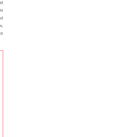
st
mi
uż
u,
to