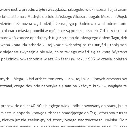
ny jest, z przodu, z tyłu i wszędzie… jakiegokolwiek napisu! To już znam
e kilka lat temu z Madrytu do toledańskiego Alkázaru bogate Muzeum Wojsk
ziedziniec też można wychodzić, i że na jego południowo-wschodnim końc
h planach miasta pomniki w ogóle nie są pozaznaczane!). Od ulicy (a na ni
bmurowań zboczy opadających tu już stromo do płynącego dołem Tagu, dzie
na krata. Na schody ku tej kracie wchodzą co raz turyści i robią sob
c niejeden zwyczajnie nie wie, co to takiego mieści się za kratą. Wystarc
je południowo-wschodnia wieża Alkázaru (w roku 1936 w czasie oblężen
anych… Mega-układ architektoniczny – a w tej i wielu innych artystyczny
, mistrzami, czego dowody napotyka się tam na każdym kroku – wygląda t
), pracowicie od lat 40-50. ubiegłego wieku odbudowywany do stanu, jaki 
miasta, nieopodal krawędzi zbocza opadającego do Tagu, otoczony z trze
, niczym już nie zasłonięty od strony owego nadrzecznego urwiska. Od t
co poniżej zamku, ale odsłonięty ze wszystkich swoich stron. Owsze