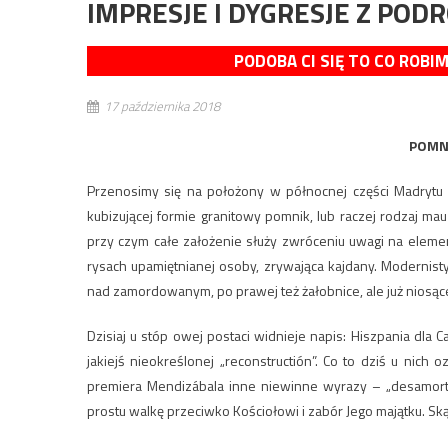
IMPRESJE I DYGRESJE Z PODR
PODOBA CI SIĘ TO CO ROBI
17 października 2018
POMN
Przenosimy się na położony w północnej części Madrytu 
kubizującej formie granitowy pomnik, lub raczej rodzaj mau
przy czym całe założenie służy zwróceniu uwagi na element
rysach upamiętnianej osoby, zrywająca kajdany. Modernist
nad zamordowanym, po prawej też żałobnice, ale już niosące 
Dzisiaj u stóp owej postaci widnieje napis: Hiszpania dla 
jakiejś nieokreślonej „reconstructión”. Co to dziś u ni
premiera Mendizábala inne niewinne wyrazy – „desamortiz
prostu walkę przeciwko Kościołowi i zabór Jego majątku. S