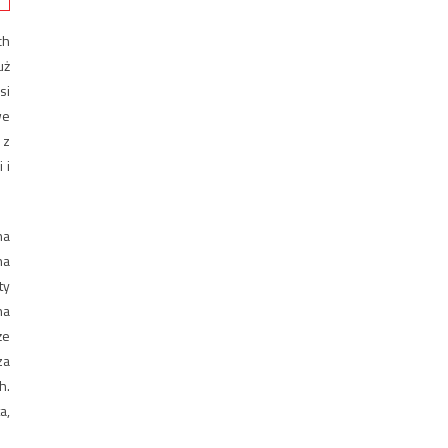
ch
uż
si
we
 z
 i
na
na
ty
na
że
za
h.
a,