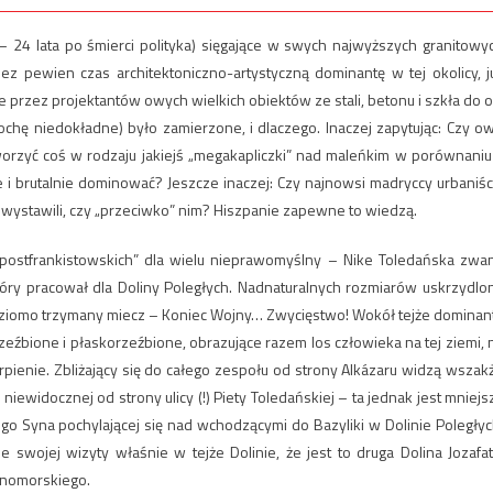
24 lata po śmierci polityka) sięgające w swych najwyższych granitowy
 pewien czas architektoniczno-artystyczną dominantę w tej okolicy, j
e przez projektantów owych wielkich obiektów ze stali, betonu i szkła do o
ochę niedokładne) było zamierzone, i dlaczego. Inaczej zapytując: Czy o
orzyć coś w rodzaju jakiejś „megakapliczki” nad maleńkim w porównaniu
i brutalnie dominować? Jeszcze inaczej: Czy najnowsi madryccy urbaniści
yli wystawili, czy „przeciwko” nim? Hiszpanie zapewne to wiedzą.
„postfrankistowskich” dla wielu nieprawomyślny – Nike Toledańska zwa
który pracował dla Doliny Poległych. Nadnaturalnych rozmiarów uskrzydlo
poziomo trzymany miecz – Koniec Wojny… Zwycięstwo! Wokół tejże dominan
zeźbione i płaskorzeźbione, obrazujące razem los człowieka na tej ziemi, 
cierpienie. Zbliżający się do całego zespołu od strony Alkázaru widzą wszak
iewidocznej od strony ulicy (!) Piety Toledańskiej – ta jednak jest mniejs
ego Syna pochylającej się nad wchodzącymi do Bazyliki w Dolinie Poległyc
e swojej wizyty właśnie w tejże Dolinie, że jest to druga Dolina Jozafat
mnomorskiego.