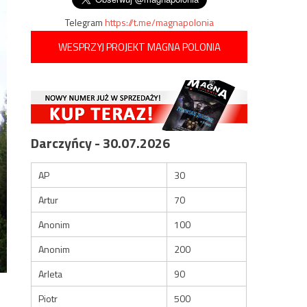
Telegram
https://t.me/magnapolonia
WESPRZYJ PROJEKT MAGNA POLONIA
Darczyńcy - 30.07.2026
AP
30
Artur
70
Anonim
100
Anonim
200
Arleta
90
Piotr
500