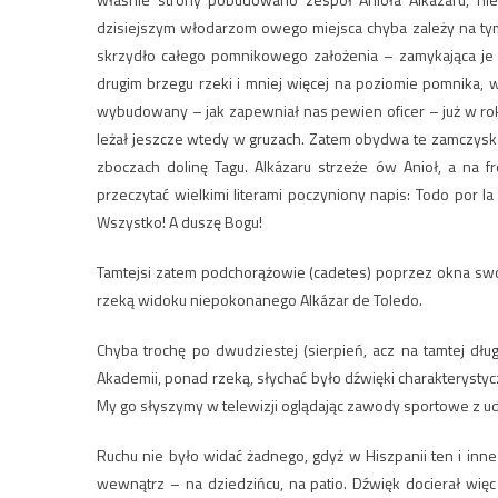
dzisiejszym włodarzom owego miejsca chyba zależy na tym,
skrzydło całego pomnikowego założenia – zamykająca je p
drugim brzegu rzeki i mniej więcej na poziomie pomnika, w 
wybudowany – jak zapewniał nas pewien oficer – już w rok
leżał jeszcze wtedy w gruzach. Zatem obydwa te zamczyska f
zboczach dolinę Tagu. Alkázaru strzeże ów Anioł, a na
przeczytać wielkimi literami poczyniony napis: Todo por la
Wszystko! A duszę Bogu!
Tamtejsi zatem podchorążowie (cadetes) poprzez okna swoi
rzeką widoku niepokonanego Alkázar de Toledo.
Chyba trochę po dwudziestej (sierpień, acz na tamtej dłu
Akademii, ponad rzeką, słychać było dźwięki charakterysty
My go słyszymy w telewizji oglądając zawody sportowe z udz
Ruchu nie było widać żadnego, gdyż w Hiszpanii ten i in
wewnątrz – na dziedzińcu, na patio. Dźwięk docierał wi