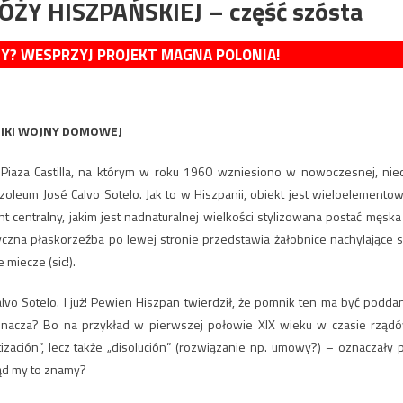
ÓŻY HISZPAŃSKIEJ – część szósta
MY? WESPRZYJ PROJEKT MAGNA POLONIA!
IKI WOJNY DOMOWEJ
Piaza Castilla, na którym w roku 1960 wzniesiono w nowoczesnej, nie
zoleum José Calvo Sotelo. Jak to w Hiszpanii, obiekt jest wieloelementow
 centralny, jakim jest nadnaturalnej wielkości stylizowana postać męska
yczna płaskorzeźba po lewej stronie przedstawia żałobnice nachylające s
miecze (sic!).
Calvo Sotelo. I już! Pewien Hiszpan twierdził, że pomnik ten ma być podda
ch oznacza? Bo na przykład w pierwszej połowie XIX wieku w czasie rząd
ación”, lecz także „disolución” (rozwiązanie np. umowy?) – oznaczały 
kąd my to znamy?