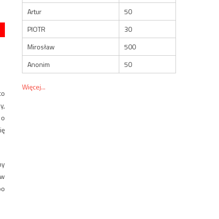
Artur
50
PIOTR
30
Mirosław
500
Anonim
50
Więcej...
co
y,
 o
ię
ny
ów
po