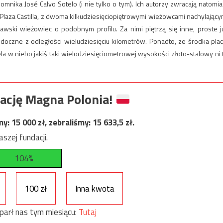
nika José Calvo Sotelo (i nie tylko o tym). Ich autorzy zwracają natomia
aza Castilla, z dwoma kilkudziesięciopiętrowymi wieżowcami nachylający
zawski wieżowiec o podobnym profilu. Za nimi piętrzą się inne, proste j
doczne z odległości wieludziesięciu kilometrów. Ponadto, ze środka plac
zela w niebo jakiś taki wielodziesięciometrowej wysokości złoto-stalowy ni 
ację Magna Polonia!
my:
15 000
zł, zebraliśmy:
15 633,5
zł.
szej fundacji.
104%
100 zł
Inna kwota
parł nas tym miesiącu:
Tutaj