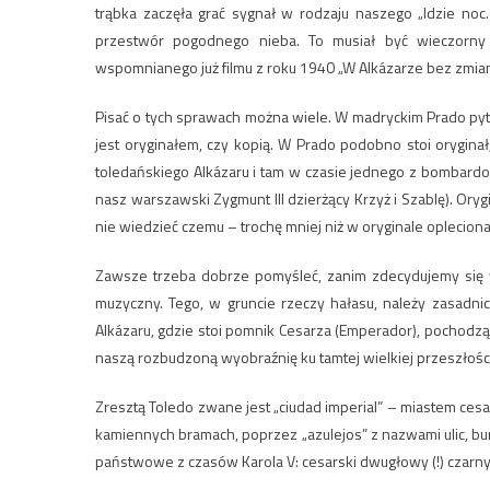
trąbka zaczęła grać sygnał w rodzaju naszego „Idzie noc…
przestwór pogodnego nieba. To musiał być wieczorny 
wspomnianego już filmu z roku 1940 „W Alkázarze bez zmian
Pisać o tych sprawach można wiele. W madryckim Prado py
jest oryginałem, czy kopią. W Prado podobno stoi orygina
toledańskiego Alkázaru i tam w czasie jednego z bombardow
nasz warszawski Zygmunt III dzierżący Krzyż i Szablę). Oryg
nie wiedzieć czemu – trochę mniej niż w oryginale oplecio
Zawsze trzeba dobrze pomyśleć, zanim zdecydujemy się w
muzyczny. Tego, w gruncie rzeczy hałasu, należy zasadni
Alkázaru, gdzie stoi pomnik Cesarza (Emperador), pochodzą
naszą rozbudzoną wyobraźnię ku tamtej wielkiej przeszłości
Zresztą Toledo zwane jest „ciudad imperial” – miastem c
kamiennych bramach, poprzez „azulejos” z nazwami ulic, burt
państwowe z czasów Karola V: cesarski dwugłowy (!) czarny