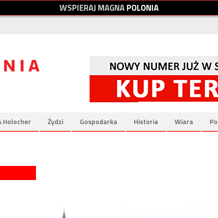
W
S
P
I
E
R
A
J
M
A
G
N
A
P
O
L
O
N
I
A
& Holocher
Żydzi
Gospodarka
Historia
Wiara
Po