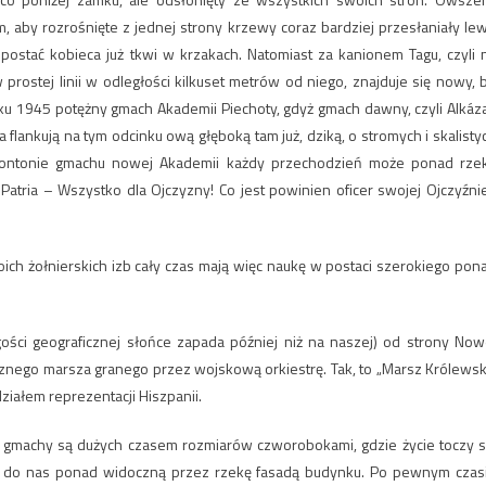
 aby rozrośnięte z jednej strony krzewy coraz bardziej przesłaniały le
ostać kobieca już tkwi w krzakach. Natomiast za kanionem Tagu, czyli 
prostej linii w odległości kilkuset metrów od niego, znajduje się nowy, 
u 1945 potężny gmach Akademii Piechoty, gdyż gmach dawny, czyli Alkáza
lankują na tym odcinku ową głęboką tam już, dziką, o stromych i skalisty
 frontonie gmachu nowej Akademii każdy przechodzień może ponad rze
 Patria – Wszystko dla Ojczyzny! Co jest powinien oficer swojej Ojczyźni
ch żołnierskich izb cały czas mają więc naukę w postaci szerokiego pon
gości geograficznej słońce zapada później niż na naszej) od strony Now
cznego marsza granego przez wojskową orkiestrę. Tak, to „Marsz Królewski
iałem reprezentacji Hiszpanii.
ne gmachy są dużych czasem rozmiarów czworobokami, gdzie życie toczy s
ęc do nas ponad widoczną przez rzekę fasadą budynku. Po pewnym czas