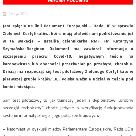
MAGNA POLONIA!
7 maja 2021
Jest spięcie na linii Parlament Europejski – Rada UE w sprawie
Zielonych Certyfikatów, które mają ułatwić nam podróżowanie już
w te wakacje – ustaliła dziennikarka RMF FM Katarzyna
Szymańska-Borginon. Dokument ma zawierać informacje o
szczepieniu przeciw Covid-19, negatywnym teście na
koronawirusa lub obecności przeciwciał po przebytej chorobie.
Dzisiaj ma rozpocząć się test pilotażowy Zielonego Certyfikatu w
pierwszej grupie krajów UE. Polska weźmie udział w teście pod
koniec miesiąca.
Sam test pilotażowy to, jak tłumaczy jeden z dyplomatów, „drobny
szczegół techniczny”: chodzi jedynie o weryfikację funkcjonowania
systemu informatycznego i jego połączeń krajowych.
– Natomiast w dyskusji między Parlamentem Europejskim, Radą UE a