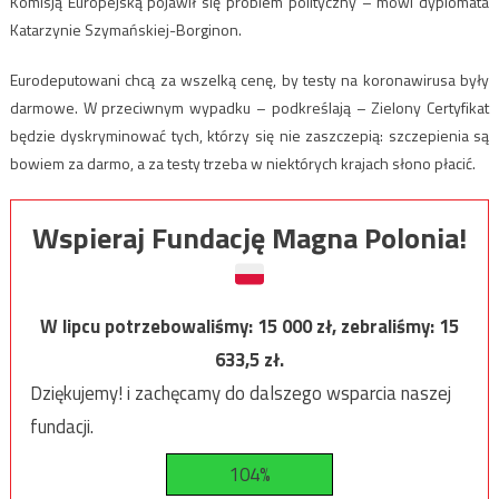
Komisją Europejską pojawił się problem polityczny – mówi dyplomata
Katarzynie Szymańskiej-Borginon.
Eurodeputowani chcą za wszelką cenę, by testy na koronawirusa były
darmowe. W przeciwnym wypadku – podkreślają – Zielony Certyfikat
będzie dyskryminować tych, którzy się nie zaszczepią: szczepienia są
bowiem za darmo, a za testy trzeba w niektórych krajach słono płacić.
Wspieraj Fundację Magna Polonia!
W lipcu potrzebowaliśmy:
15 000
zł, zebraliśmy:
15
633,5
zł.
Dziękujemy! i zachęcamy do dalszego wsparcia naszej
fundacji.
104%