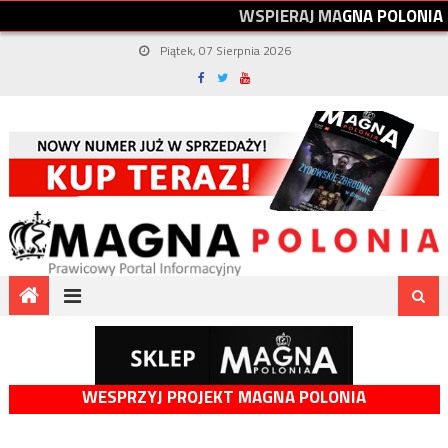
W
S
P
I
E
R
A
J
M
A
G
N
A
P
O
L
O
N
I
A
Piątek, 07 Sierpnia 2026
WESPRZYJ PROJEKT MAGNA POLONIA