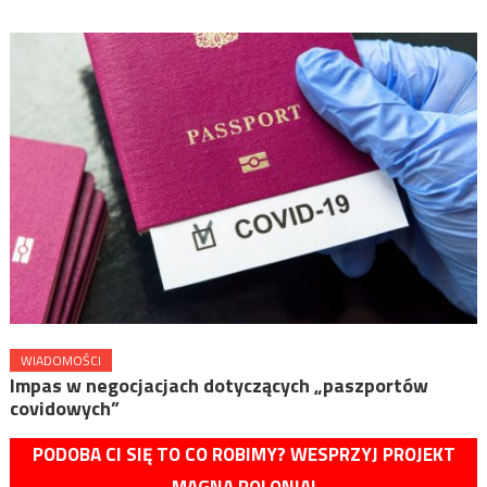
WIADOMOŚCI
Impas w negocjacjach dotyczących „paszportów
covidowych”
PODOBA CI SIĘ TO CO ROBIMY? WESPRZYJ PROJEKT