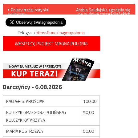
Nawigacja
Polacy tracą instynkt
Arabia Saudyjska zgodziła się
na budowę chrześcijańskich
polityczny
kościołów na jej terytorium
wpisu
Telegram
https://t.me/magnapolonia
WESPRZYJ PROJEKT MAGNA POLONIA
Darczyńcy - 6.08.2026
KACPER STAROŚCIAK
100,00
KULCZYK GRZEGORZ POLIŃSKA i
50,00
KULCZYK KATARZYNA
MARIA KOSTRZEWA
50,00