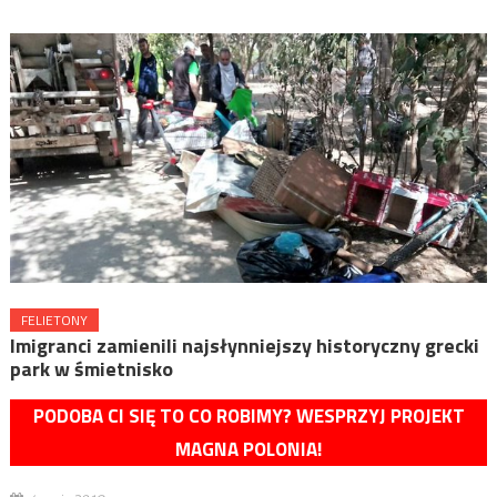
FELIETONY
Imigranci zamienili najsłynniejszy historyczny grecki
park w śmietnisko
PODOBA CI SIĘ TO CO ROBIMY? WESPRZYJ PROJEKT
MAGNA POLONIA!