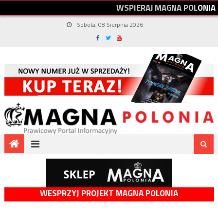
W
S
P
I
E
R
A
J
M
A
G
N
A
P
O
L
O
N
I
A
Sobota, 08 Sierpnia 2026
WESPRZYJ PROJEKT MAGNA POLONIA