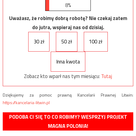
8%
Uważasz, że robimy dobrą robotę? Nie czekaj zatem
do jutra, wspieraj nas od dzisiaj.
30 zł
50 zł
100 zł
Inna kwota
Zobacz kto wparł nas tym miesiącu:
Tutaj
Dziękujemy za pomoc prawną Kancelarii Prawnej Litwin:
https://kancelaria-litwin.pl
PODOBA CI SIĘ TO CO ROBIMY? WESPRZYJ PROJEKT
MAGNA POLONIA!