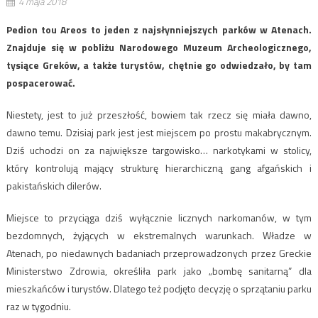
4 maja 2018
Pedion tou Areos to jeden z najsłynniejszych parków w Atenach.
Znajduje się w pobliżu Narodowego Muzeum Archeologicznego,
tysiące Greków, a także turystów, chętnie go odwiedzało, by tam
pospacerować.
Niestety, jest to już przeszłość, bowiem tak rzecz się miała dawno,
dawno temu. Dzisiaj park jest jest miejscem po prostu makabrycznym.
Dziś uchodzi on za największe targowisko… narkotykami w stolicy,
który kontrolują mający strukturę hierarchiczną gang afgańskich i
pakistańskich dilerów.
Miejsce to przyciąga dziś wyłącznie licznych narkomanów, w tym
bezdomnych, żyjących w ekstremalnych warunkach. Władze w
Atenach, po niedawnych badaniach przeprowadzonych przez Greckie
Ministerstwo Zdrowia, określiła park jako „bombę sanitarną” dla
mieszkańców i turystów. Dlatego też podjęto decyzję o sprzątaniu parku
raz w tygodniu.