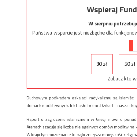
Wspieraj Fund
W sierpniu potrzebu
Państwa wsparcie jest niezbędne dla funkcjonow
30 zł
50 zł
Zobacz kto w
Duchowym podkładem eskalacji radykalizmu są islamiści z
domach modlitewnych. Ich hasło brzmi „Dżihad – nasza drog
Raport o zagrożeniu islamizmem w Grecji mówi o ponad
Atenach szacuje się liczbę nielegalnych domów modlitw na 7
W kraju tym muzułmanie to najliczniejsza mniejszość religij