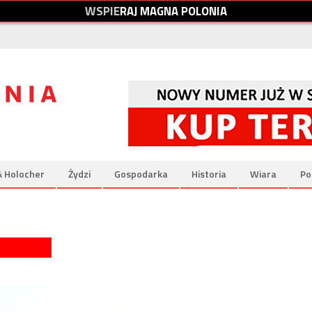
W
S
P
I
E
R
A
J
M
A
G
N
A
P
O
L
O
N
I
A
& Holocher
Żydzi
Gospodarka
Historia
Wiara
Po