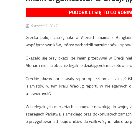
PODOBA CI SIĘ TO CO ROBI
8 września 2017
Grecka policja zatrzymała w Atenach imama z Bangladesz
współpracowników, którzy nachodzili muzułmanów i sprawdza
Okazało się przy okazji, że imam przebywał w Grecji nie
Atenach nie ma obecnie legalnie działających meczetów, a 
Greckie służby opracowały raport opatrzony klauzulą „ściś
islamistów w tym kraju. Według raportu w nielegalnych
„niewiernych”.
W nielegalnych meczetach imamowie nawołują do wojny z „
szeregach Państwa Islamskiego oraz dokonujących zamachy t
o przygotowaniach bojowników do walk w Syrii, Iraku oraz p