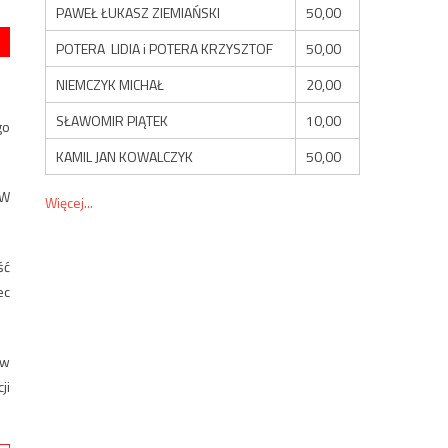
PAWEŁ ŁUKASZ ZIEMIAŃSKI
50,00
POTERA LIDIA i POTERA KRZYSZTOF
50,00
NIEMCZYK MICHAŁ
20,00
SŁAWOMIR PIĄTEK
10,00
go
KAMIL JAN KOWALCZYK
50,00
 W
Więcej...
ść
ec
 w
ji