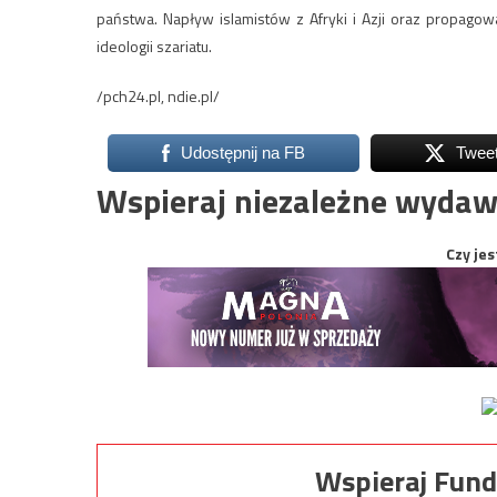
państwa. Napływ islamistów z Afryki i Azji oraz propago
ideologii szariatu.
/pch24.pl, ndie.pl/
Udostępnij na FB
Twee
Wspieraj niezależne wydaw
Czy jes
Wspieraj Fund