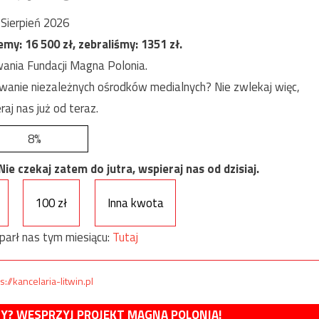
Sierpień 2026
jemy:
16 500
zł, zebraliśmy:
1351
zł.
ania Fundacji Magna Polonia.
anie niezależnych ośrodków medialnych? Nie zwlekaj więc,
raj nas już od teraz.
8%
e czekaj zatem do jutra, wspieraj nas od dzisiaj.
100 zł
Inna kwota
parł nas tym miesiącu:
Tutaj
s://kancelaria-litwin.pl
MY? WESPRZYJ PROJEKT MAGNA POLONIA!