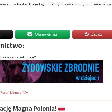
wanie ich radykalnych ideologii obudziły obawy o próby wdrożenia w życ
t
Obserwuj nas
Zapisz
nictwo:
t jeszcze naród polski?
ację Magna Polonia!