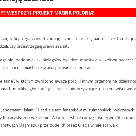
MY? WESPRZYJ PROJEKT MAGNA POLONIA!
u, który organizował „policję szariatu”. Zatrzymano także trzech je
li, czy przestrzegają prawa szariatu.
legalnie, podobnie jak nielegalny był dom modlitwy, w którym nauczał.
więc imam nie miał także prawa prowadzić modlitw.
le tajne”, w którym zwrócono uwagę policji i innym organom na działalno
 domach modlitw głoszone jest nauczanie wzywające do nienawiści wob
apostatami islamu” i czci się tam fanatyków muzułmańskich, walczących
errorystyczne w Europie. W Grecji jest też coraz głośniej wokół informac
aństwach Maghrebu i przerzucie ich przez Grecję w miejsca walki.