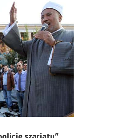
olicję szariatu”