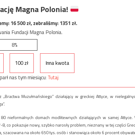
ację Magna Polonia!
jemy:
16 500
zł, zebraliśmy:
1351
zł.
ania Fundacji Magna Polonia.
8%
100 zł
Inna kwota
parł nas tym miesiącu:
Tutaj
 „Bractwa Muzułmańskiego” działający w greckiej Attyce, w nielegalny
a”.
 80 nieformalnych domach modlitewnych działających w samej Attyce.
-8, co pokazuje nowy, szybko narosły problem, nieznany w tej części Grecj
na, szacowana na około 650 tys. osób i stanowiąca około 6 procent obywate