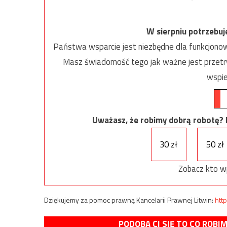
W sierpniu potrzebu
Państwa wsparcie jest niezbędne dla funkcjonow
Masz świadomość tego jak ważne jest przetrw
wspie
Uważasz, że robimy dobrą robotę? Ni
30 zł
50 zł
Zobacz kto w
Dziękujemy za pomoc prawną Kancelarii Prawnej Litwin:
http
PODOBA CI SIĘ TO CO ROBI