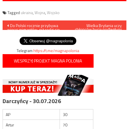
Tagged
ukraina
,
Wojna
,
Wojsko
Nawigacja
Do Polski rocznie przybywa
Wielka Brytania uczy
chłopców bycia podległymi
więcej migrantów, niż rodzi się
dziewczynkom
wpisu
dzieci
Telegram
https://t.me/magnapolonia
WESPRZYJ PROJEKT MAGNA POLONIA
Darczyńcy - 30.07.2026
AP
30
Artur
70