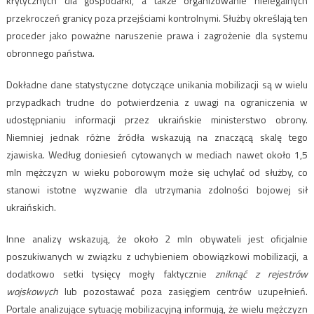
krytycznych dla gospodarki, a także organizowanie nielegalnych
przekroczeń granicy poza przejściami kontrolnymi. Służby określają ten
proceder jako poważne naruszenie prawa i zagrożenie dla systemu
obronnego państwa.
Dokładne dane statystyczne dotyczące unikania mobilizacji są w wielu
przypadkach trudne do potwierdzenia z uwagi na ograniczenia w
udostępnianiu informacji przez ukraińskie ministerstwo obrony.
Niemniej jednak różne źródła wskazują na znaczącą skalę tego
zjawiska. Według doniesień cytowanych w mediach nawet około 1,5
mln mężczyzn w wieku poborowym może się uchylać od służby, co
stanowi istotne wyzwanie dla utrzymania zdolności bojowej sił
ukraińskich.
Inne analizy wskazują, że około 2 mln obywateli jest oficjalnie
poszukiwanych w związku z uchybieniem obowiązkowi mobilizacji, a
dodatkowo setki tysięcy mogły faktycznie
zniknąć z rejestrów
wojskowych
lub pozostawać poza zasięgiem centrów uzupełnień.
Portale analizujące sytuację mobilizacyjną informują, że wielu mężczyzn