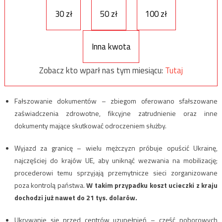
30 zł
50 zł
100 zł
Inna kwota
Zobacz kto wparł nas tym miesiącu:
Tutaj
Fałszowanie dokumentów – zbiegom oferowano sfałszowane
zaświadczenia zdrowotne, fikcyjne zatrudnienie oraz inne
dokumenty mające skutkować odroczeniem służby.
Wyjazd za granicę – wielu mężczyzn próbuje opuścić Ukrainę,
najczęściej do krajów UE, aby uniknąć wezwania na mobilizację;
procederowi temu sprzyjają przemytnicze sieci zorganizowane
poza kontrolą państwa.
W takim przypadku koszt ucieczki z kraju
dochodzi już nawet do 21 tys. dolarów.
Ukrywanie się przed centrów uzupełnień – część poborowych