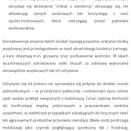
decyduje się dosłownie ”znikać z ewidencji”, ukrywając się, nie
aktualizując danych osobowych lub korzystając z sieci
społecznościowych, które ostrzegają przed patrolami
werbowników.
Konsekwencje prawne takich działań bywają poważne: unikanie służby
wojskowej jest przestępstwem w myśl ukraińskiego kodeksu karnego,
a kary obejmują m.in. grzywny oraz pozbawienie wolności. W latach
wcześniejszych odnotowano setki skazań za odmowę wykonania
obowiązków wojskowych lub ich uchylanie.
Uchylanie się od poboru nie sprowadza się jedynie do działań czysto
jednostkowych – w przestrzeni publicznej i codziennym życiu rośnie
opór wobec praktyk związanych z mobilizacją. Coraz częściej dochodzi
do konfrontacji między poborowymi a pracownikami centrów
uzupełnień, w niektórych przypadkach eskalujących do fizycznych starć
lub agresywnych protestów przeciwko rekrutacji. Wiele osób postrzega
mobilizację jako czynnik pogłębiający społeczny lęk i frustrację,