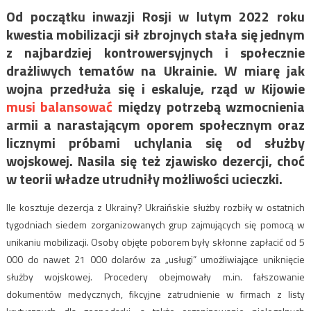
Od początku inwazji Rosji w lutym 2022 roku
kwestia mobilizacji sił zbrojnych stała się jednym
z najbardziej kontrowersyjnych i społecznie
drażliwych tematów na Ukrainie. W miarę jak
wojna przedłuża się i eskaluje, rząd w Kijowie
musi balansować
między potrzebą wzmocnienia
armii a narastającym oporem społecznym oraz
licznymi próbami uchylania się od służby
wojskowej. Nasila się też zjawisko dezercji, choć
w teorii władze utrudniły możliwości ucieczki.
Ile kosztuje dezercja z Ukrainy? Ukraińskie służby rozbiły w ostatnich
tygodniach siedem zorganizowanych grup zajmujących się pomocą w
unikaniu mobilizacji. Osoby objęte poborem były skłonne zapłacić od 5
000 do nawet 21 000 dolarów za „usługi” umożliwiające uniknięcie
służby wojskowej. Procedery obejmowały m.in. fałszowanie
dokumentów medycznych, fikcyjne zatrudnienie w firmach z listy