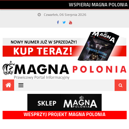
W
S
P
I
E
R
A
J
M
A
G
N
A
P
O
L
O
N
I
A
Czwartek, 06 Sierpnia 2026
WESPRZYJ PROJEKT MAGNA POLONIA