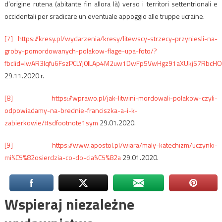
d’origine rutena (abitante fin allora là) verso i territori settentrionali e
occidentali per sradicare un eventuale appoggio alle truppe ucraine.
[7]
https://kresy.pl/wydarzenia/kresy/litewscy-strzecy-przyniesli-na-
groby-pomordowanych-polakow-flage-upa-foto/?
fbclid=IwAR3Iqfu6FszPCLYj0lLAp4M2uw1DwFp5VwHgz91aXUkjS7RbcH
29.11.2020 r.
[8]
https://wprawo.pl/jak-litwini-mordowali-polakow-czyli-
odpowiadamy-na-brednie-franciszka-a-i-k-
zabierkowie/#sdfootnote1sym
29.01.2020.
[9]
https://www.apostol.pl/wiara/maly-katechizm/uczynki-
mi%C5%82osierdzia-co-do-cia%C5%82a
29.01.2020.
Wspieraj niezależne