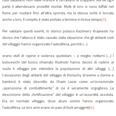
parte li attendevano proiettili mortali. Molti di loro si sono tuffati nel
fiume per nuotare fino all’altra sponda, ma la stessa sorte è toccata
anche a loro. Il compito è stato portato a termine in breve tempo
[3]
.
Per valutare questi eventi, lo storico polacco Kazimierz Krajewski ha
deciso che l’attacco è stato causato dalla situazione che gli abitanti civili
del villaggio hanno organizzato l’autodifesa, perché (…)
erano stufi di rapine e violenza quotidiani – o meglio notturni (…) I
bolscevichi del bosco chiamato Rudnicki hanno deciso di radere al
suolo il villaggio per intimidire la popolazione di altri villaggi. […]
L’assassinio degli abitanti del villaggio di Koniuchy (insieme a donne e
bambini) è stato descritto da Chaim Lazar come un’eccezionale
„operazione di combattimento” di cui è veramente orgoglioso. La
descrizione della „fortificazione” del villaggio è un’assurdità assoluta.
Era un normale villaggio, dove alcuni uomini hanno organizzato
l’autodifesa. Le loro armi erano un paio di fucili arrugginiti
[4]
.