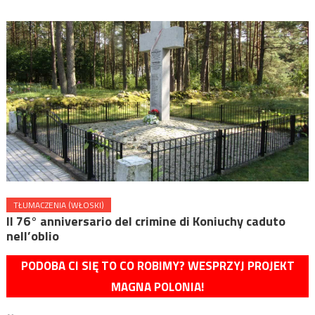
TŁUMACZENIA (WŁOSKI)
Il 76° anniversario del crimine di Koniuchy caduto
nell’oblio
PODOBA CI SIĘ TO CO ROBIMY? WESPRZYJ PROJEKT
MAGNA POLONIA!