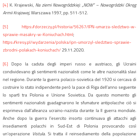
[4]
K. Krajewski,
Na ziemi Nowogródzkiej: „NOW” – Nowogródzki Okręg
Armii Krajowej
, Warszawa 1997, pp. 511-512.
[5]
https://dorzeczy.pl/historia/56267/IPN-umarza-sledztwo-w-
sprawie-masakry-w-Koniuchach.html
;
https://kresy.pl/wydarzenia/polska/ipn-umorzyl-sledztwo-sprawie-
zbrodni-polakach-koniuchach/
29.11.2020.
[6]
Dopo la caduta degli imperi russo e austriaco, gli Ucraini
condividevano gli sentimenti nazionalisti come le altre nazionalità slavi
nel regione. Durante la guerra polacco-sovietica del 1920 si cercava di
costruire lo stato indipendente però la pace di Riga dell’anno seguente
lo spartì tra Polonia e Unione Sovietica. Da questo momento gli
sentimenti nazionalisti guadagnarono le sfumature antipolacche ciò si
esprimeva dall’alleanza ucraino-nazista durante la II guerra mondiale.
Anche dopo la guerra l’esercito insorto continuava gli attacchi agli
insediamenti polacchi in Sud-Est di Polonia provocando così
un’operazione
Vistula
. Si tratta il reinsediamento della popolazione