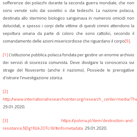
sofferenze dei polacchi durante la seconda guerra mondiale, che non
sono venute solo dai sovietici o dai tedeschi. La nazione polacca,
destinata allo sterminio biologico sanguinava in numerosi omicidi non
delucidati, e spesso i corpi delle vittime di questi crimini attendono la
sepoltura umana da parte di coloro che sono cattolici, secondo il
comandamento delle azioni misericordiose che riguardano il corpo
[9]
.
[1]
L’istituzione pubblica polacca fondata per gestire un enorme archivio
dei servizi di sicurezza comunista. Deve divulgare la conoscenza sui
strage del Novecento (anche il nazismo). Possiede le prerogative
d’istruire l’investigazione
storica.
[2]
http://www.internationalresearchcenter.org/research_center/media/T
29.01.2020.
[3]
https://polona.pl/item/destruction-and-
resistance,NDg1Nzk2OTc/8/#info:metadata
29.01.2020.