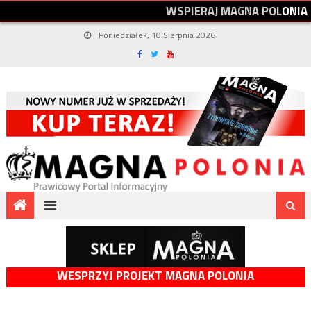
W
S
P
I
E
R
A
J
M
A
G
N
A
P
O
L
O
N
I
A
Poniedziałek, 10 Sierpnia 2026
WESPRZYJ PROJEKT MAGNA POLONIA