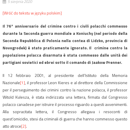
5 sierpnia 2020
[Wróć do tekstu w języku polskim]
Il 76° anniversario del crimine contro i civili polacchi commesso
durante la Seconda guerra mondiale a Koniuchy (nel periodo della
Seconda Repubblica di Polonia nella contea di Lidzko, provincia di
Novogrodek) è stato praticamente ignorato. Il crimine contro la
popolazione polacca disarmata è stata commesso dalle unità dei
partigiani sovietici ed ebrei sotto il comando di Jaakow Prenner.
Il 12 febbraio 2001, al presidente dell’Istituto della Memoria
Nazionale
[1]
, il professor Leon Kieres e al direttore della Commissione
per il perseguimento dei crimini contro la nazione polacca, il professor
Witold Kulesza, è stata indirizzata una lettera, firmata dal Congresso
polacco canadese per istruire il processo riguardo a questi avvenimenti.
Alla sopracitata lettera, il Congresso allegava i resoconti di
quest’omicidio, stesi da criminali di guerra che hanno commesso questo
atto atroce
[2]
.