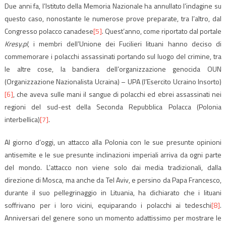
Due anni fa, l’Istituto della Memoria Nazionale ha annullato l’indagine su
questo caso, nonostante le numerose prove preparate, tra l’altro, dal
Congresso polacco canadese
[5]
. Quest’anno, come riportato dal portale
Kresy.pl
, i membri dell’Unione dei Fucilieri lituani hanno deciso di
commemorare i polacchi assassinati portando sul luogo del crimine, tra
le altre cose, la bandiera dell’organizzazione genocida OUN
(Organizzazione Nazionalista Ucraina) – UPA (l’Esercito Ucraino Insorto)
[6]
, che aveva sulle mani il sangue di polacchi ed ebrei assassinati nei
regioni del sud-est della Seconda Repubblica Polacca (Polonia
interbellica)
[7]
.
Al giorno d’oggi, un attacco alla Polonia con le sue presunte opinioni
antisemite e le sue presunte inclinazioni imperiali arriva da ogni parte
del mondo. L’attacco non viene solo dai media tradizionali, dalla
direzione di Mosca, ma anche da Tel Aviv, e persino da Papa Francesco,
durante il suo pellegrinaggio in Lituania, ha dichiarato che i lituani
soffrivano per i loro vicini, equiparando i polacchi ai tedeschi
[8]
.
Anniversari del genere sono un momento adattissimo per mostrare le