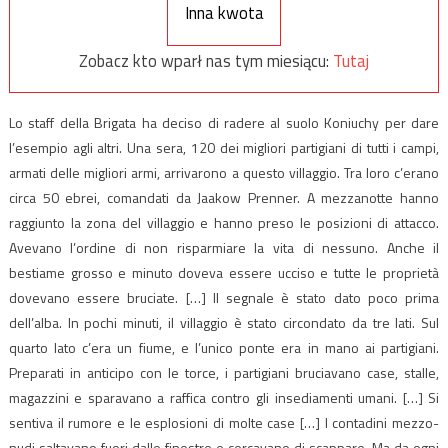
Inna kwota
Zobacz kto wparł nas tym miesiącu:
Tutaj
Lo staff della Brigata ha deciso di radere al suolo Koniuchy per dare
l’esempio agli altri. Una sera, 120 dei migliori partigiani di tutti i campi,
armati delle migliori armi, arrivarono a questo villaggio. Tra loro c’erano
circa 50 ebrei, comandati da Jaakow Prenner. A mezzanotte hanno
raggiunto la zona del villaggio e hanno preso le posizioni di attacco.
Avevano l’ordine di non risparmiare la vita di nessuno. Anche il
bestiame grosso e minuto doveva essere ucciso e tutte le proprietà
dovevano essere bruciate. […] Il segnale è stato dato poco prima
dell’alba. In pochi minuti, il villaggio è stato circondato da tre lati. Sul
quarto lato c’era un fiume, e l’unico ponte era in mano ai partigiani.
Preparati in anticipo con le torce, i partigiani bruciavano case, stalle,
magazzini e sparavano a raffica contro gli insediamenti umani. […] Si
sentiva il rumore e le esplosioni di molte case […] I contadini mezzo-
nudi saltavano fuori dalle finestre e cercavano di scappare. Ma da ogni