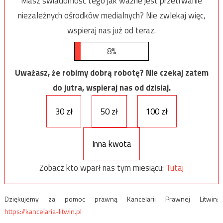
Masz świadomość tego jak ważne jest przetrwanie
niezależnych ośrodków medialnych? Nie zwlekaj więc,
wspieraj nas już od teraz.
8%
Uważasz, że robimy dobrą robotę? Nie czekaj zatem
do jutra, wspieraj nas od dzisiaj.
30 zł
50 zł
100 zł
Inna kwota
Zobacz kto wparł nas tym miesiącu:
Tutaj
Dziękujemy za pomoc prawną Kancelarii Prawnej Litwin:
https://kancelaria-litwin.pl