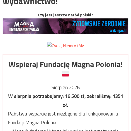
wydawnictwo:
Czy jest jeszcze naród polski?
Wspieraj Fundację Magna Polonia!
Sierpień 2026
W sierpniu potrzebujemy:
16 500
zł, zebraliśmy:
1351
zł.
Państwa wsparcie jest niezbędne dla funkcjonowania
Fundacji Magna Polonia.