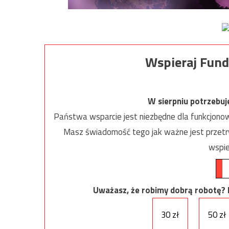
Wspieraj Fund
W sierpniu potrzebu
Państwa wsparcie jest niezbędne dla funkcjonow
Masz świadomość tego jak ważne jest przetrw
wspie
Uważasz, że robimy dobrą robotę? Ni
30 zł
50 zł