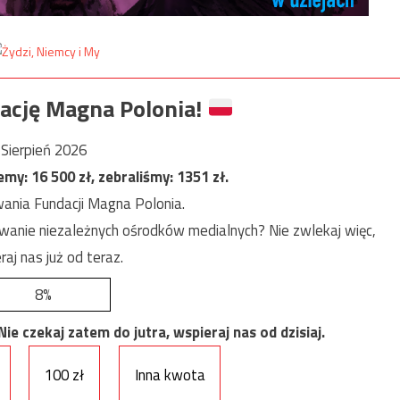
ację Magna Polonia!
Sierpień 2026
jemy:
16 500
zł, zebraliśmy:
1351
zł.
ania Fundacji Magna Polonia.
anie niezależnych ośrodków medialnych? Nie zwlekaj więc,
raj nas już od teraz.
8%
e czekaj zatem do jutra, wspieraj nas od dzisiaj.
100 zł
Inna kwota