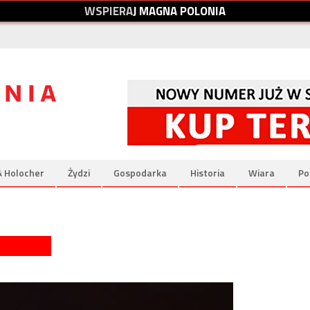
W
S
P
I
E
R
A
J
M
A
G
N
A
P
O
L
O
N
I
A
& Holocher
Żydzi
Gospodarka
Historia
Wiara
Po