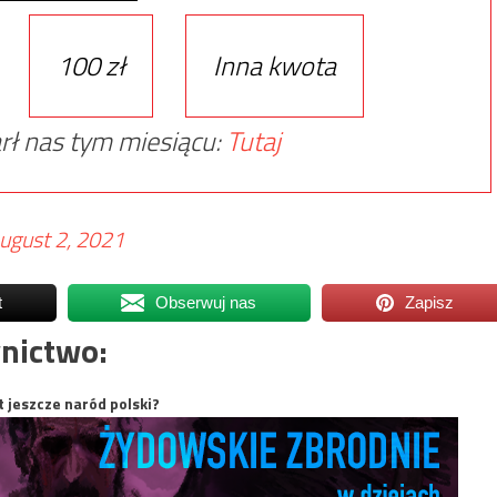
100 zł
Inna kwota
rł nas tym miesiącu:
Tutaj
ugust 2, 2021
t
Obserwuj nas
Zapisz
nictwo:
t jeszcze naród polski?