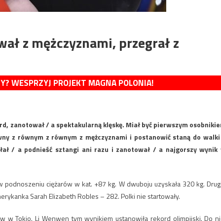
ywał z mężczyznami, przegrał z
MY? WESPRZYJ PROJEKT MAGNA POLONIA!
rd, zanotował / a spektakularną klęskę. Miał być pierwszym osobniki
ówny z równym z równym z mężczyznami i postanowić staną do walki
ołał / a podnieść sztangi ani razu i zanotował / a najgorszy wynik
 w podnoszeniu ciężarów w kat. +87 kg. W dwuboju uzyskała 320 kg. Drug
merykanka Sarah Elizabeth Robles – 282. Polki nie startowały.
ów w Tokio. Li Wenwen tym wynikiem ustanowiła rekord olimpijski. Do ni