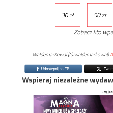
30 zł
50 zł
Zobacz kto wpa
— WaldemarKowal (@waldemarkowal)
A
Udostępnij na FB
Twee
Wspieraj niezależne wydaw
Czy jes