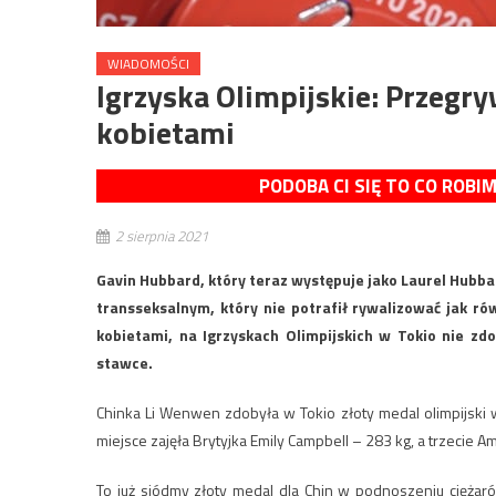
WIADOMOŚCI
Igrzyska Olimpijskie: Przegr
kobietami
PODOBA CI SIĘ TO CO ROBI
2 sierpnia 2021
Gavin Hubbard, który teraz występuje jako Laurel Hubba
transseksalnym, który nie potrafił rywalizować jak r
kobietami, na Igrzyskach Olimpijskich w Tokio nie zd
stawce.
Chinka Li Wenwen zdobyła w Tokio złoty medal olimpijski
miejsce zajęła Brytyjka Emily Campbell – 283 kg, a trzecie A
To już siódmy złoty medal dla Chin w podnoszeniu ciężar