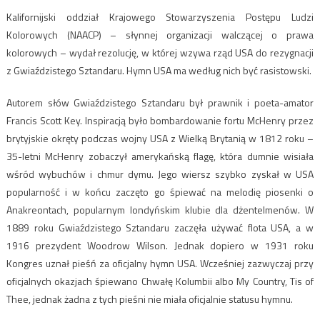
Kalifornijski oddział Krajowego Stowarzyszenia Postępu Ludzi
Kolorowych (NAACP) – słynnej organizacji walczącej o prawa
kolorowych – wydał rezolucję, w której wzywa rząd USA do rezygnacji
z Gwiaździstego Sztandaru. Hymn USA ma według nich być rasistowski.
Autorem słów Gwiaździstego Sztandaru był prawnik i poeta-amator
Francis Scott Key. Inspiracją było bombardowanie fortu McHenry przez
brytyjskie okręty podczas wojny USA z Wielką Brytanią w 1812 roku –
35-letni McHenry zobaczył amerykańską flagę, która dumnie wisiała
wśród wybuchów i chmur dymu. Jego wiersz szybko zyskał w USA
popularność i w końcu zaczęto go śpiewać na melodię piosenki o
Anakreontach, popularnym londyńskim klubie dla dżentelmenów. W
1889 roku Gwiaździstego Sztandaru zaczęła używać flota USA, a w
1916 prezydent Woodrow Wilson. Jednak dopiero w 1931 roku
Kongres uznał pieśń za oficjalny hymn USA. Wcześniej zazwyczaj przy
oficjalnych okazjach śpiewano Chwałę Kolumbii albo My Country, Tis of
Thee, jednak żadna z tych pieśni nie miała oficjalnie statusu hymnu.