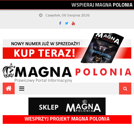
W
S
P
I
E
R
A
J
M
A
G
N
A
P
O
L
O
N
I
A
Czwartek, 06 Sierpnia 2026
WESPRZYJ PROJEKT MAGNA POLONIA