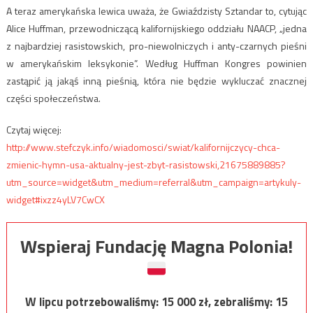
A teraz amerykańska lewica uważa, że Gwiaździsty Sztandar to, cytując
Alice Huffman, przewodniczącą kalifornijskiego oddziału NAACP, „jedna
z najbardziej rasistowskich, pro-niewolniczych i anty-czarnych pieśni
w amerykańskim leksykonie”. Według Huffman Kongres powinien
zastąpić ją jakąś inną pieśnią, która nie będzie wykluczać znacznej
części społeczeństwa.
Czytaj więcej:
http://www.stefczyk.info/wiadomosci/swiat/kalifornijczycy-chca-
zmienic-hymn-usa-aktualny-jest-zbyt-rasistowski,21675889885?
utm_source=widget&utm_medium=referral&utm_campaign=artykuly-
widget#ixzz4yLV7CwCX
Wspieraj Fundację Magna Polonia!
W lipcu potrzebowaliśmy:
15 000
zł, zebraliśmy:
15