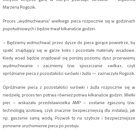
Marzena Rogozik.
Proces „wydmuchiwania” wielkiego pieca rozpocznie się w godzinach
popołudniowych i będzie trwał kilkanaście godzin.
– Będziemy wdmuchiwać przez dysze do pieca gorące powietrze, by
spalić znajdujący się w garze koks i pozostałe materiały wsadowe.
Kiedy wsad będzie znajdował się poniżej poziomu dysz przerwiemy
wydmuchiwanie i zaczniemy tzw. spuszczanie +wilka+, czyli
opróżnianie pieca z pozostałości surówki i żużla — zaznaczyła Rogozik.
Opróżnianie pieca z pozostałości surówki i żużla rozpocznie się w
niedzielę; proces ten potrwa również potrwa kilkanaście godzin. Wielki
piec – wskazała przedstawicielka AMP – zostanie zgaszony tzw.
technologią azotową, czyli znacznie bezpieczniejszą dla instalacji, jak
np. gaszenie samą wodą. Pozwoli to na szybsze i bezpieczniejsze
ponowne uruchomienie pieca po postoju.