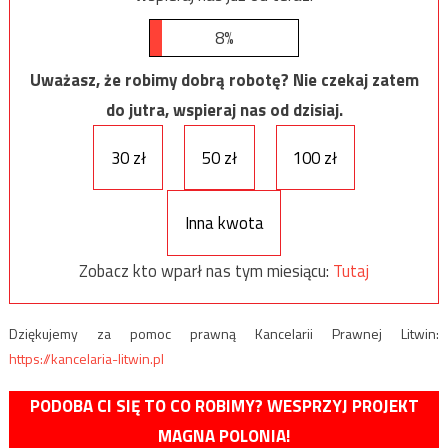
8%
Uważasz, że robimy dobrą robotę? Nie czekaj zatem
do jutra, wspieraj nas od dzisiaj.
30 zł
50 zł
100 zł
Inna kwota
Zobacz kto wparł nas tym miesiącu:
Tutaj
Dziękujemy za pomoc prawną Kancelarii Prawnej Litwin:
https://kancelaria-litwin.pl
PODOBA CI SIĘ TO CO ROBIMY? WESPRZYJ PROJEKT
MAGNA POLONIA!