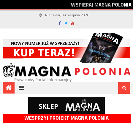
W
S
P
I
E
R
A
J
M
A
G
N
A
P
O
L
O
N
I
A
Niedziela, 09 Sierpnia 2026
WESPRZYJ PROJEKT MAGNA POLONIA