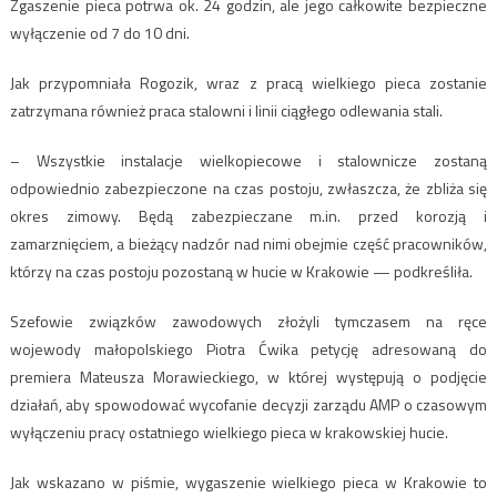
Zgaszenie pieca potrwa ok. 24 godzin, ale jego całkowite bezpieczne
wyłączenie od 7 do 10 dni.
Jak przypomniała Rogozik, wraz z pracą wielkiego pieca zostanie
zatrzymana również praca stalowni i linii ciągłego odlewania stali.
– Wszystkie instalacje wielkopiecowe i stalownicze zostaną
odpowiednio zabezpieczone na czas postoju, zwłaszcza, że zbliża się
okres zimowy. Będą zabezpieczane m.in. przed korozją i
zamarznięciem, a bieżący nadzór nad nimi obejmie część pracowników,
którzy na czas postoju pozostaną w hucie w Krakowie — podkreśliła.
Szefowie związków zawodowych złożyli tymczasem na ręce
wojewody małopolskiego Piotra Ćwika petycję adresowaną do
premiera Mateusza Morawieckiego, w której występują o podjęcie
działań, aby spowodować wycofanie decyzji zarządu AMP o czasowym
wyłączeniu pracy ostatniego wielkiego pieca w krakowskiej hucie.
Jak wskazano w piśmie, wygaszenie wielkiego pieca w Krakowie to