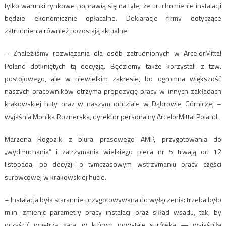
tylko warunki rynkowe poprawią się na tyle, że uruchomienie instalacji
będzie ekonomicznie opłacalne. Deklaracje firmy dotyczące
zatrudnienia również pozostają aktualne.
– Znaleźliśmy rozwiązania dla osób zatrudnionych w ArcelorMittal
Poland dotkniętych tą decyzją. Będziemy także korzystali z tzw.
postojowego, ale w niewielkim zakresie, bo ogromna większość
naszych pracowników otrzyma propozycję pracy w innych zakładach
krakowskiej huty oraz w naszym oddziale w Dąbrowie Górniczej –
wyjaśnia Monika Roznerska, dyrektor personalny ArcelorMittal Poland.
Marzena Rogozik z biura prasowego AMP, przygotowania do
„wydmuchania” i zatrzymania wielkiego pieca nr 5 trwają od 12
listopada, po decyzji o tymczasowym wstrzymaniu pracy części
surowcowej w krakowskiej hucie.
– Instalacja była starannie przygotowywana do wyłączenia: trzeba było
m.in. zmienić parametry pracy instalacji oraz skład wsadu, tak, by
oczyścić wnętrza gara, w którym powstaje surówka — wyjaśniła