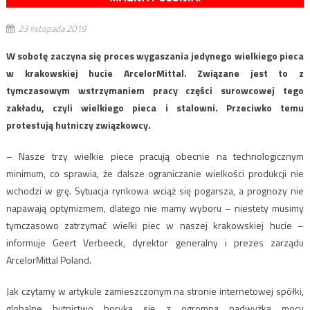
23 listopada 2019
W sobotę zaczyna się proces wygaszania jedynego wielkiego pieca
w krakowskiej hucie ArcelorMittal. Związane jest to z
tymczasowym wstrzymaniem pracy części surowcowej tego
zakładu, czyli wielkiego pieca i stalowni. Przeciwko temu
protestują hutniczy związkowcy.
– Nasze trzy wielkie piece pracują obecnie na technologicznym
minimum, co sprawia, że dalsze ograniczanie wielkości produkcji nie
wchodzi w grę. Sytuacja rynkowa wciąż się pogarsza, a prognozy nie
napawają optymizmem, dlatego nie mamy wyboru – niestety musimy
tymczasowo zatrzymać wielki piec w naszej krakowskiej hucie –
informuje Geert Verbeeck, dyrektor generalny i prezes zarządu
ArcelorMittal Poland.
Jak czytamy w artykule zamieszczonym na stronie internetowej spółki,
globalne hutnictwo boryka się z ogromną nadwyżką mocy