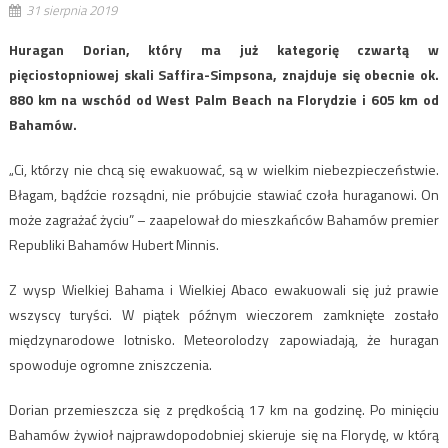
31 sierpnia 2019
Huragan Dorian, który ma już kategorię czwartą w
pięciostopniowej skali Saffira-Simpsona, znajduje się obecnie ok.
880 km na wschód od West Palm Beach na Florydzie i 605 km od
Bahamów.
„Ci, którzy nie chcą się ewakuować, są w wielkim niebezpieczeństwie.
Błagam, bądźcie rozsądni, nie próbujcie stawiać czoła huraganowi. On
może zagrażać życiu” – zaapelował do mieszkańców Bahamów premier
Republiki Bahamów Hubert Minnis.
Z wysp Wielkiej Bahama i Wielkiej Abaco ewakuowali się już prawie
wszyscy turyści. W piątek późnym wieczorem zamknięte zostało
międzynarodowe lotnisko. Meteorolodzy zapowiadają, że huragan
spowoduje ogromne zniszczenia.
Dorian przemieszcza się z prędkością 17 km na godzinę. Po minięciu
Bahamów żywioł najprawdopodobniej skieruje się na Florydę, w którą