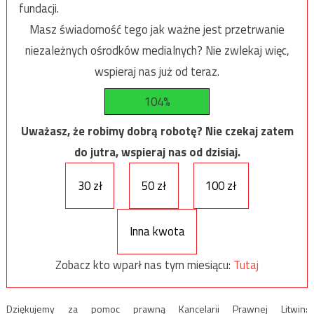
fundacji.
Masz świadomość tego jak ważne jest przetrwanie
niezależnych ośrodków medialnych? Nie zwlekaj więc,
wspieraj nas już od teraz.
104%
Uważasz, że robimy dobrą robotę? Nie czekaj zatem
do jutra, wspieraj nas od dzisiaj.
30 zł
50 zł
100 zł
Inna kwota
Zobacz kto wparł nas tym miesiącu:
Tutaj
Dziękujemy za pomoc prawną Kancelarii Prawnej Litwin: