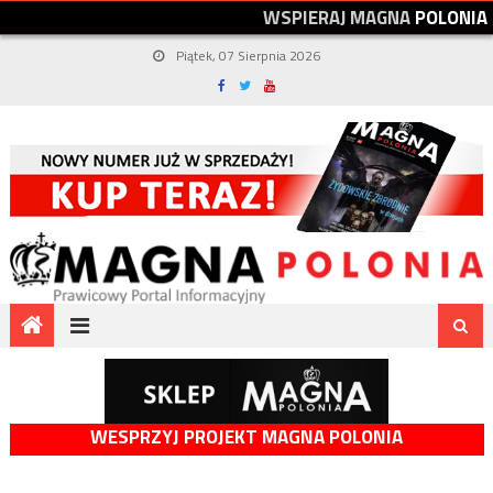
W
S
P
I
E
R
A
J
M
A
G
N
A
P
O
L
O
N
I
A
Piątek, 07 Sierpnia 2026
WESPRZYJ PROJEKT MAGNA POLONIA