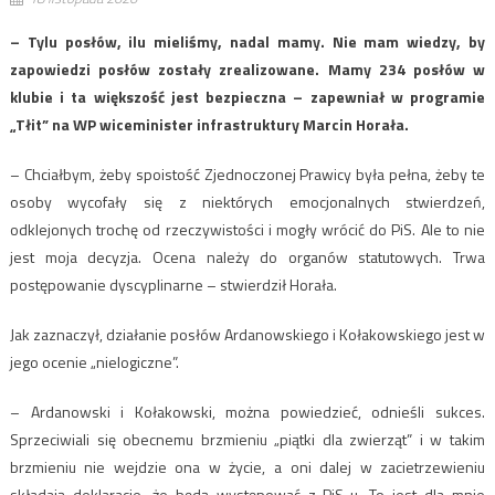
– Tylu posłów, ilu mieliśmy, nadal mamy. Nie mam wiedzy, by
zapowiedzi posłów zostały zrealizowane. Mamy 234 posłów w
klubie i ta większość jest bezpieczna – zapewniał w programie
„Tłit” na WP wiceminister infrastruktury Marcin Horała.
– Chciałbym, żeby spoistość Zjednoczonej Prawicy była pełna, żeby te
osoby wycofały się z niektórych emocjonalnych stwierdzeń,
odklejonych trochę od rzeczywistości i mogły wrócić do PiS. Ale to nie
jest moja decyzja. Ocena należy do organów statutowych. Trwa
postępowanie dyscyplinarne – stwierdził Horała.
Jak zaznaczył, działanie posłów Ardanowskiego i Kołakowskiego jest w
jego ocenie „nielogiczne”.
– Ardanowski i Kołakowski, można powiedzieć, odnieśli sukces.
Sprzeciwiali się obecnemu brzmieniu „piątki dla zwierząt” i w takim
brzmieniu nie wejdzie ona w życie, a oni dalej w zacietrzewieniu
składają deklaracje, że będą występować z PiS-u. To jest dla mnie