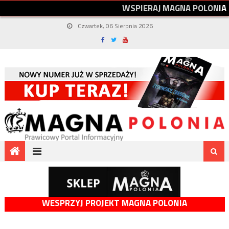
W
S
P
I
E
R
A
J
M
A
G
N
A
P
O
L
O
N
I
A
Czwartek, 06 Sierpnia 2026
WESPRZYJ PROJEKT MAGNA POLONIA