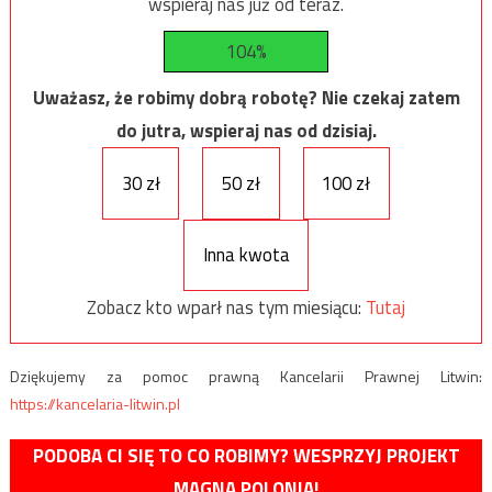
wspieraj nas już od teraz.
104%
Uważasz, że robimy dobrą robotę? Nie czekaj zatem
do jutra, wspieraj nas od dzisiaj.
30 zł
50 zł
100 zł
Inna kwota
Zobacz kto wparł nas tym miesiącu:
Tutaj
Dziękujemy za pomoc prawną Kancelarii Prawnej Litwin:
https://kancelaria-litwin.pl
PODOBA CI SIĘ TO CO ROBIMY? WESPRZYJ PROJEKT
MAGNA POLONIA!