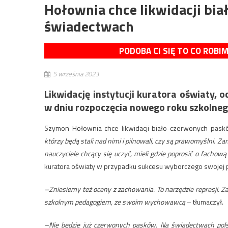
Hołownia chce likwidacji bi
świadectwach
PODOBA CI SIĘ TO CO ROBI
5 września 2023
Likwidację instytucji kuratora oświaty,
w dniu rozpoczęcia nowego roku szkolneg
Szymon Hołownia chce likwidacji biało-czerwonych pask
którzy będą stali nad nimi i pilnowali, czy są prawomyślni. Za
nauczyciele chcący się uczyć, mieli gdzie poprosić o fachow
kuratora oświaty w przypadku sukcesu wyborczego swojej pa
–Zniesiemy też oceny z zachowania. To narzędzie represji. 
szkolnym pedagogiem, ze swoim wychowawcą
– tłumaczył.
–Nie będzie już czerwonych pasków. Na świadectwach polsk