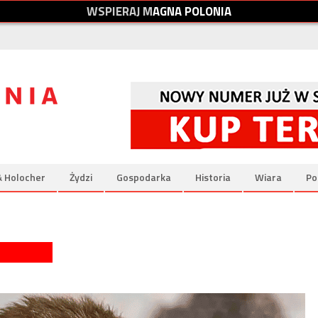
W
S
P
I
E
R
A
J
M
A
G
N
A
P
O
L
O
N
I
A
& Holocher
Żydzi
Gospodarka
Historia
Wiara
Po