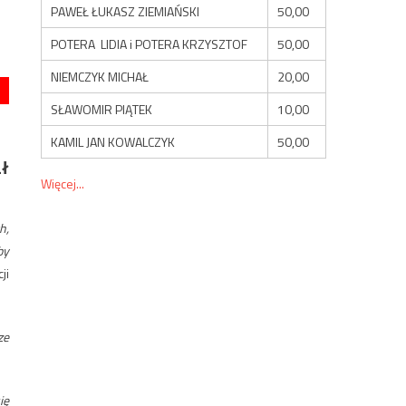
PAWEŁ ŁUKASZ ZIEMIAŃSKI
50,00
POTERA LIDIA i POTERA KRZYSZTOF
50,00
NIEMCZYK MICHAŁ
20,00
SŁAWOMIR PIĄTEK
10,00
KAMIL JAN KOWALCZYK
50,00
ał
Więcej...
h,
by
ji
ze
ię