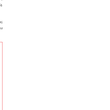
ą,
ej
na