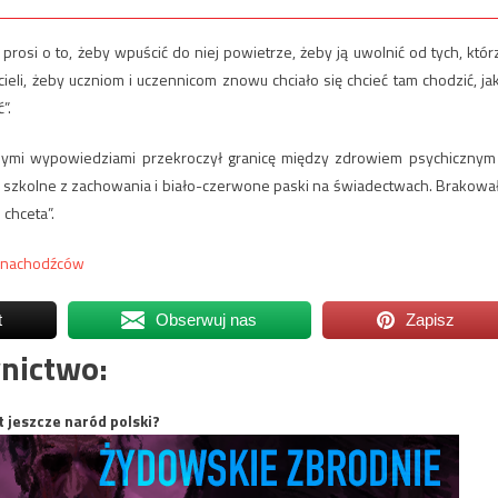
 prosi o to, żeby wpuścić do niej powietrze, żeby ją uwolnić od tych, któr
eli, żeby uczniom i uczennicom znowu chciało się chcieć tam chodzić, ja
”.
zymi wypowiedziami przekroczył granicę między zdrowiem psychicznym
szkolne z zachowania i biało-czerwone paski na świadectwach. Brakowa
 chceta”.
o nachodźców
t
Obserwuj nas
Zapisz
nictwo:
t jeszcze naród polski?