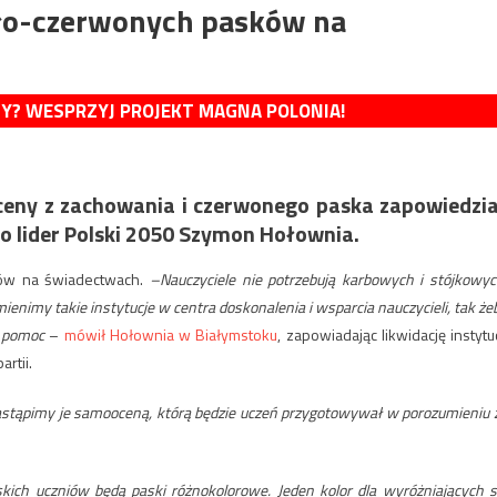
ało-czerwonych pasków na
MY? WESPRZYJ PROJEKT MAGNA POLONIA!
 oceny z zachowania i czerwonego paska zapowiedzi
o lider Polski 2050 Szymon Hołownia.
ów na świadectwach.
–Nauczyciele nie potrzebują karbowych i stójkowyc
mienimy takie instytucje w centra doskonalenia i wsparcia nauczycieli, tak że
ą pomoc
–
mówił Hołownia w Białymstoku
, zapowiadając likwidację instytuc
rtii.
Zastąpimy je samooceną, którą będzie uczeń przygotowywał w porozumieniu 
ich uczniów będą paski różnokolorowe. Jeden kolor dla wyróżniających s