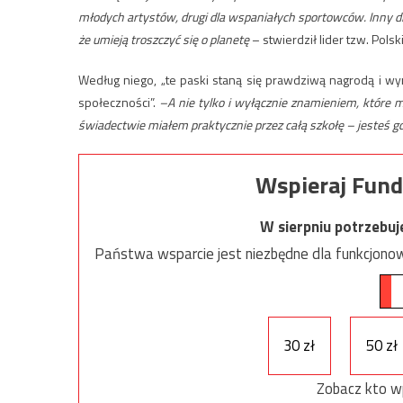
młodych artystów, drugi dla wspaniałych sportowców. Inny dl
że umieją troszczyć się o planetę
– stwierdził lider tzw. Polsk
Według niego, „te paski staną się prawdziwą nagrodą i wyr
społeczności”.
–A nie tylko i wyłącznie znamieniem, które 
świadectwie miałem praktycznie przez całą szkołę – jesteś gdz
Wspieraj Fund
W sierpniu potrzebu
Państwa wsparcie jest niezbędne dla funkcjonow
30 zł
50 zł
Zobacz kto w