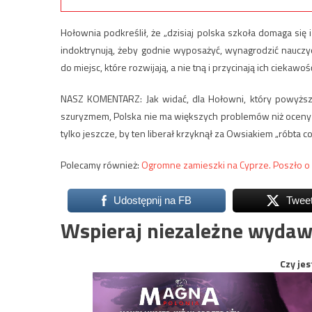
Hołownia podkreślił, że „dzisiaj polska szkoła domaga się i
indoktrynują, żeby godnie wyposażyć, wynagrodzić nauczyci
do miejsc, które rozwijają, a nie tną i przycinają ich ciekawość
NASZ KOMENTARZ: Jak widać, dla Hołowni, który powyżs
szuryzmem, Polska nie ma większych problemów niż oceny 
tylko jeszcze, by ten liberał krzyknął za Owsiakiem „róbta co
Polecamy również:
Ogromne zamieszki na Cyprze. Poszło 
Udostępnij na FB
Twee
Wspieraj niezależne wydaw
Czy jes