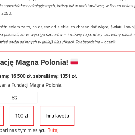
a superdziałaczy ekologicznych, którzy już w podstawówce, w liceum pokazuj
i 2050.
óżnieniem za to, co dajesz od siebie, co chcesz dać więcej światu i swoj
ma pokazać, że w wyścigu szczurów – i mówię to ja, który czerwony pasek 
ieś wyżej od innych w jakiejś klasyfikacji. To absurdalne
– ocenił.
ację Magna Polonia!
jemy:
16 500
zł, zebraliśmy:
1351
zł.
ania Fundacji Magna Polonia.
8%
100 zł
Inna kwota
parł nas tym miesiącu:
Tutaj