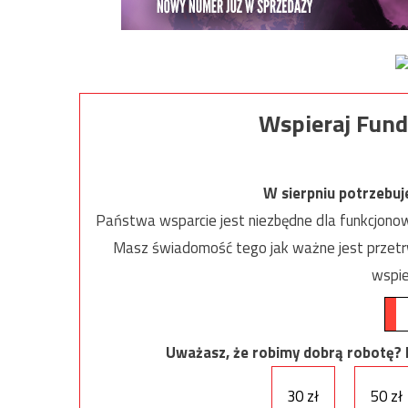
Wspieraj Fund
W sierpniu potrzebu
Państwa wsparcie jest niezbędne dla funkcjonow
Masz świadomość tego jak ważne jest przetrw
wspie
Uważasz, że robimy dobrą robotę? Ni
30 zł
50 zł