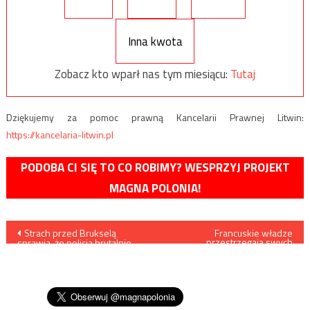
Inna kwota
Zobacz kto wparł nas tym miesiącu:
Tutaj
Dziękujemy za pomoc prawną Kancelarii Prawnej Litwin:
https://kancelaria-litwin.pl
PODOBA CI SIĘ TO CO ROBIMY? WESPRZYJ PROJEKT
MAGNA POLONIA!
Nawigacja
Strach przed Brukselą
Francuskie władze
przestrzegają swych
sprawia, że policja brutalnie
żołnierzy przed zamawianiem
wpisu
rozprawia się z Marszem
jedzenia, gdyż może być
Niepodległości, a jak z jajkiem
zatrute
obchodzi się z akcjami
lewaków?