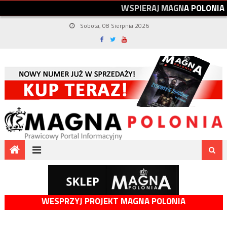
W
S
P
I
E
R
A
J
M
A
G
N
A
P
O
L
O
N
I
A
Sobota, 08 Sierpnia 2026
WESPRZYJ PROJEKT MAGNA POLONIA