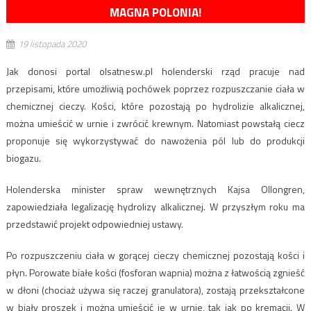
MAGNA POLONIA!
19 listopada 2020
Jak donosi portal olsatnesw.pl holenderski rząd pracuje nad
przepisami, które umożliwią pochówek poprzez rozpuszczanie ciała w
chemicznej cieczy. Kości, które pozostają po hydrolizie alkalicznej,
można umieścić w urnie i zwrócić krewnym. Natomiast powstałą ciecz
proponuje się wykorzystywać do nawożenia pól lub do produkcji
biogazu.
Holenderska minister spraw wewnętrznych Kajsa Ollongren,
zapowiedziała legalizację hydrolizy alkalicznej. W przyszłym roku ma
przedstawić projekt odpowiedniej ustawy.
Po rozpuszczeniu ciała w gorącej cieczy chemicznej pozostają kości i
płyn. Porowate białe kości (fosforan wapnia) można z łatwością zgnieść
w dłoni (chociaż używa się raczej granulatora), zostają przekształcone
w biały proszek i można umieścić je w urnie, tak jak po kremacji. W