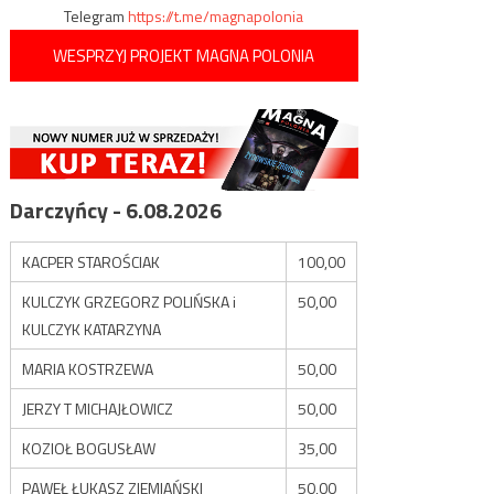
Telegram
https://t.me/magnapolonia
WESPRZYJ PROJEKT MAGNA POLONIA
Darczyńcy - 6.08.2026
KACPER STAROŚCIAK
100,00
KULCZYK GRZEGORZ POLIŃSKA i
50,00
KULCZYK KATARZYNA
MARIA KOSTRZEWA
50,00
JERZY T MICHAJŁOWICZ
50,00
KOZIOŁ BOGUSŁAW
35,00
PAWEŁ ŁUKASZ ZIEMIAŃSKI
50,00