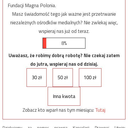
Fundacji Magna Polonia.
Masz świadomość tego jak ważne jest przetrwanie
niezależnych ośrodków medialnych? Nie zwlekaj więc,
wspieraj nas już od teraz.
8%
Uważasz, że robimy dobrą robotę? Nie czekaj zatem
do jutra, wspieraj nas od dzisiaj.
30 zł
50 zł
100 zł
Inna kwota
Zobacz kto wparł nas tym miesiącu:
Tutaj
Dziękujemy za pomoc prawną Kancelarii Prawnej Litwin: