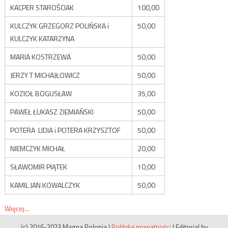
KACPER STAROŚCIAK
100,00
KULCZYK GRZEGORZ POLIŃSKA i
50,00
KULCZYK KATARZYNA
MARIA KOSTRZEWA
50,00
JERZY T MICHAJŁOWICZ
50,00
KOZIOŁ BOGUSŁAW
35,00
PAWEŁ ŁUKASZ ZIEMIAŃSKI
50,00
POTERA LIDIA i POTERA KRZYSZTOF
50,00
NIEMCZYK MICHAŁ
20,00
SŁAWOMIR PIĄTEK
10,00
KAMIL JAN KOWALCZYK
50,00
Więcej...
(c) 2016-2023 Magna Polonia
|
Polityka prywatności
|
Editorial by