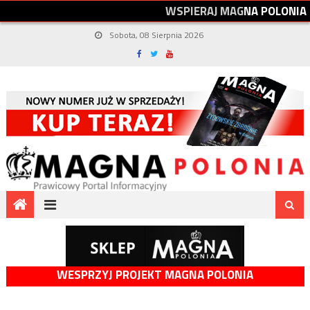
W
S
P
I
E
R
A
J
M
A
G
N
A
P
O
L
O
N
I
A
Sobota, 08 Sierpnia 2026
WESPRZYJ PROJEKT MAGNA POLONIA