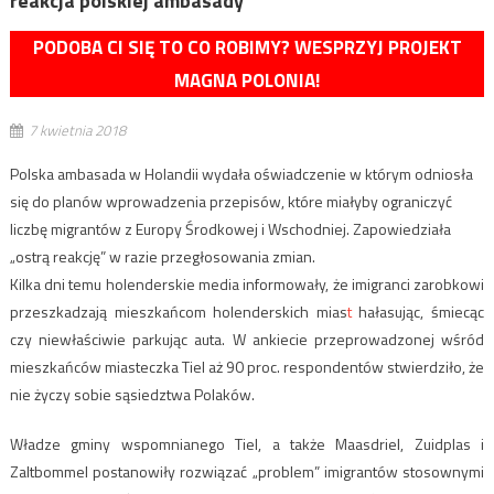
reakcja polskiej ambasady
PODOBA CI SIĘ TO CO ROBIMY? WESPRZYJ PROJEKT
MAGNA POLONIA!
7 kwietnia 2018
Polska ambasada w Holandii wydała oświadczenie w którym odniosła
się do planów wprowadzenia przepisów, które miałyby ograniczyć
liczbę migrantów z Europy Środkowej i Wschodniej. Zapowiedziała
„ostrą reakcję” w razie przegłosowania zmian.
Kilka dni temu holenderskie media informowały, że imigranci zarobkowi
przeszkadzają mieszkańcom holenderskich mias
t
hałasując, śmiecąc
czy niewłaściwie parkując auta. W ankiecie przeprowadzonej wśród
mieszkańców miasteczka Tiel aż 90 proc. respondentów stwierdziło, że
nie życzy sobie sąsiedztwa Polaków.
Władze gminy wspomnianego Tiel, a także Maasdriel, Zuidplas i
Zaltbommel postanowiły rozwiązać „problem” imigrantów stosownymi