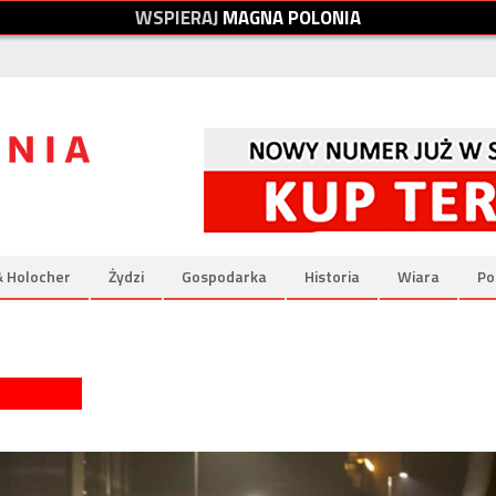
W
S
P
I
E
R
A
J
M
A
G
N
A
P
O
L
O
N
I
A
& Holocher
Żydzi
Gospodarka
Historia
Wiara
Po