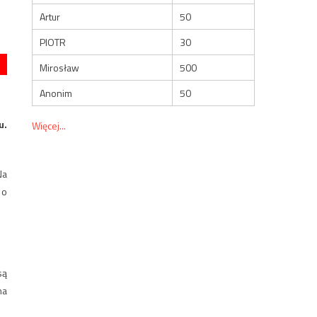
Artur
50
PIOTR
30
Mirosław
500
Anonim
50
u.
Więcej...
Na
 o
są
na