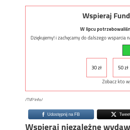
Wspieraj Fund
W lipcu potrzebowaliś
Dziękujemy! i zachęcamy do dalszego wsparcia na
30 zł
50 zł
Zobacz kto w
/TVP Info/
Udostępnij na FB
Twee
Wspieraj niezależne wydaw