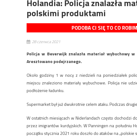
Holandia: Policja znalazła m
polskimi produktami
PODOBA CI SIĘ TO CO ROBI
28 czerwca 2021
Policja w Beverwijk znalazła materiał wybuchowy w s
Aresztowano podejrzanego.
Około godziny 1 w nocy z niedzieli na poniedziałek poli
miejscu znaleziono materiały wybuchowe. Policja nie udz
podłożenie ładunku.
Supermarket był już dwukrotnie celem ataku. Podczas drugie
W ostatnich miesiącach w Niderlandach często dochodzi do
przez imigrantów kurdyjskich. W Panningen na południu Hola
początku stycznia 2021 roku doszło do ataków na „polskie s