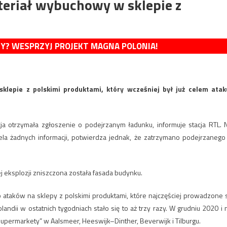
ateriał wybuchowy w sklepie z
MY? WESPRZYJ PROJEKT MAGNA POLONIA!
klepie z polskimi produktami, który wcześniej był już celem atak
cja otrzymała zgłoszenie o podejrzanym ładunku, informuje stacja RTL. 
iela żadnych informacji, potwierdza jednak, że zatrzymano podejrzanego
j eksplozji zniszczona została fasada budynku.
 ataków na sklepy z polskimi produktami, które najczęściej prowadzone 
ndii w ostatnich tygodniach stało się to aż trzy razy. W grudniu 2020 i 
upermarkety” w Aalsmeer, Heeswijk–Dinther, Beverwijk i Tilburgu.