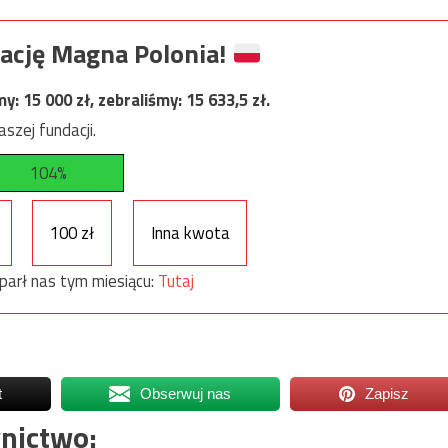
ację Magna Polonia!
my:
15 000
zł, zebraliśmy:
15 633,5
zł.
szej fundacji.
104%
100 zł
Inna kwota
parł nas tym miesiącu:
Tutaj
t
Obserwuj nas
Zapisz
nictwo: