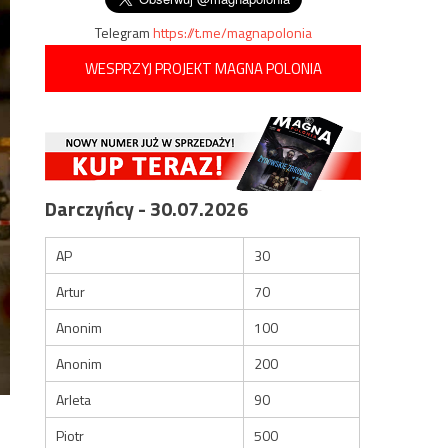
Telegram
https://t.me/magnapolonia
WESPRZYJ PROJEKT MAGNA POLONIA
Darczyńcy - 30.07.2026
AP
30
Artur
70
Anonim
100
Anonim
200
Arleta
90
Piotr
500