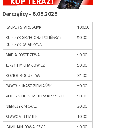
Darczyńcy - 6.08.2026
KACPER STAROŚCIAK
100,00
KULCZYK GRZEGORZ POLIŃSKA i
50,00
KULCZYK KATARZYNA
MARIA KOSTRZEWA
50,00
JERZY T MICHAJŁOWICZ
50,00
KOZIOŁ BOGUSŁAW
35,00
PAWEŁ ŁUKASZ ZIEMIAŃSKI
50,00
POTERA LIDIA i POTERA KRZYSZTOF
50,00
NIEMCZYK MICHAŁ
20,00
SŁAWOMIR PIĄTEK
10,00
KAMIL JAN KOWALCZYK
50,00