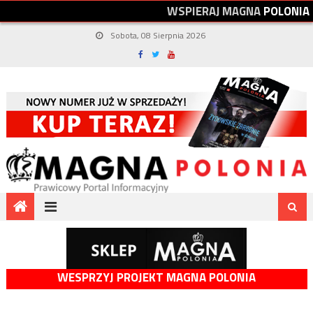
W
S
P
I
E
R
A
J
M
A
G
N
A
P
O
L
O
N
I
A
Sobota, 08 Sierpnia 2026
WESPRZYJ PROJEKT MAGNA POLONIA