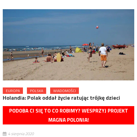
EUROPA
POLSKA
WIADOMOŚCI
Holandia: Polak oddał życie ratując trójkę dzieci
PODOBA CI SIĘ TO CO ROBIMY? WESPRZYJ PROJEKT
MAGNA POLONIA!
4 sierpnia 2020