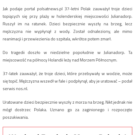
Jak podaje portal polsatnews.pl 37-letni Polak zauważył troje dzieci
topiących się przy plaży w holenderskiej miejscowości Julianadorp.
Ruszył im na ratunek. Dzieci bezpiecznie wyszły na brzeg, lecz
mężczyzna nie wypłynął z wody. Został odnaleziony, ale mimo
reanimacji i przewiezienia do szpitala, wkrótce potem zmarł.
Do tragedii doszło w niedzielne popołudnie w Julianadorp. Ta
miejscowość na północy Holandii leży nad Morzem Północnym.
37-latek zauważył, że troje dzieci, które przebywały w wodzie, może
się topić. Mężczyzna wszedł w fale i podpłynął, aby je uratować – podał
serwis nos.nl.
Uratowane dzieci bezpiecznie wyszły z morza na brzeg. Nikt jednak nie
mógł dostrzec Polaka. Uznano go za zaginionego i rozpoczęto
poszukiwania.