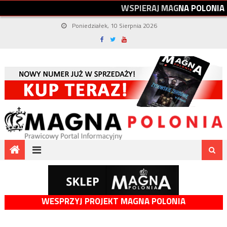
W
S
P
I
E
R
A
J
M
A
G
N
A
P
O
L
O
N
I
A
Poniedziałek, 10 Sierpnia 2026
WESPRZYJ PROJEKT MAGNA POLONIA