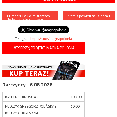
Nawigacja
Ekspert TVN o imigrantach.
Złoto z powietrza i słońca
„To lekarze, inżynierowie,
wpisu
matematycy”
Telegram
https://t.me/magnapolonia
WESPRZYJ PROJEKT MAGNA POLONIA
Darczyńcy - 6.08.2026
KACPER STAROŚCIAK
100,00
KULCZYK GRZEGORZ POLIŃSKA i
50,00
KULCZYK KATARZYNA