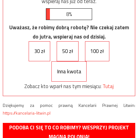
wspieraj nas już od teraz.
8%
Uważasz, że robimy dobrą robotę? Nie czekaj zatem
do jutra, wspieraj nas od dzisiaj.
30 zł
50 zł
100 zł
Inna kwota
Zobacz kto wparł nas tym miesiącu:
Tutaj
Dziękujemy za pomoc prawną Kancelarii Prawnej Litwin:
https://kancelaria-litwin.pl
PODOBA CI SIĘ TO CO ROBIMY? WESPRZYJ PROJEKT
MAGNA POLONIA!