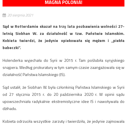
MAGNA POLONIA!
20 sierpnia 2021
Sąd w Rotterdamie skazał na trzy lata pozbawienia wolności 27-
letnią Siobhan W. za działalność w tzw. Państwie Islamskim.
Kobieta twierdzi, że jedynie opiekowała się mężem i „piekła
babeczki”.
Holenderka wyjechała do Syrii w 2015 r. Tam poślubiła syryjskiego
snajpera. Według prokuratury w tym samym czasie zaangażowała się w
działalność Państwa Islamskiego (IS).
Sąd ustalił, że Siobhan W. była członkinią Państwa Islamskiego w Syrii
od 27 stycznia 2015 r. do 20 października 2020 r. W opinii sądu
upowszechniała radykalnie ekstremistyczne idee IS i nawoływała do
dżihadu.
Kobieta odrzuciła wszystkie zarzuty i twierdziła, że jedynie zajmowała