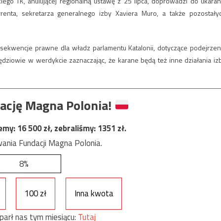
iego TK, anulującej regionalną ustawę z 25 lipca, doprowadzi do ukaran
renta, sekretarza generalnego izby Xaviera Muro, a także pozostały
sekwencje prawne dla władz parlamentu Katalonii, dotyczące podejrzen
ędziowie w werdykcie zaznaczając, że karane będą też inne działania iz
ację Magna Polonia!
jemy:
16 500
zł, zebraliśmy:
1351
zł.
ania Fundacji Magna Polonia.
8%
100 zł
Inna kwota
parł nas tym miesiącu:
Tutaj