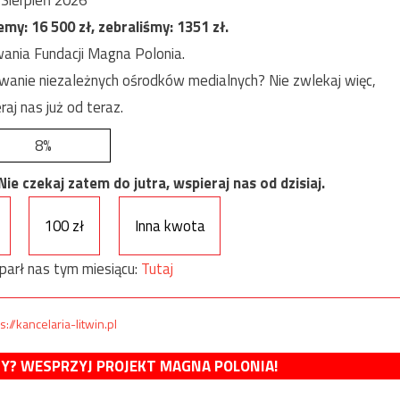
Sierpień 2026
jemy:
16 500
zł, zebraliśmy:
1351
zł.
ania Fundacji Magna Polonia.
anie niezależnych ośrodków medialnych? Nie zwlekaj więc,
raj nas już od teraz.
8%
e czekaj zatem do jutra, wspieraj nas od dzisiaj.
100 zł
Inna kwota
parł nas tym miesiącu:
Tutaj
s://kancelaria-litwin.pl
MY? WESPRZYJ PROJEKT MAGNA POLONIA!