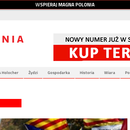
W
S
P
I
E
R
A
J
M
A
G
N
A
P
O
L
O
N
I
A
& Holocher
Żydzi
Gospodarka
Historia
Wiara
Po