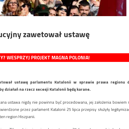
tucyjny zawetował ustawę
MY? WESPRZYJ PROJEKT MAGNA POLONIA!
etował ustawę parlamentu Katalonii w sprawie prawa regionu 
y działań na rzecz secesji Katalonii będą karane.
wana ustawa nigdy nie powinna być procedowana, jej założenia bowiem 
ierdzone przez parlament Katalonii 25 lipca przepisy służyły legitymizac
en region Hiszpanii.