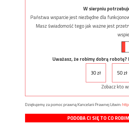
W sierpniu potrzebu
Państwa wsparcie jest niezbędne dla funkcjonow
Masz świadomość tego jak ważne jest przetrw
wspie
Uważasz, że robimy dobrą robotę? Ni
30 zł
50 zł
Zobacz kto w
Dziękujemy za pomoc prawną Kancelarii Prawnej Litwin:
http
PODOBA CI SIĘ TO CO ROBI