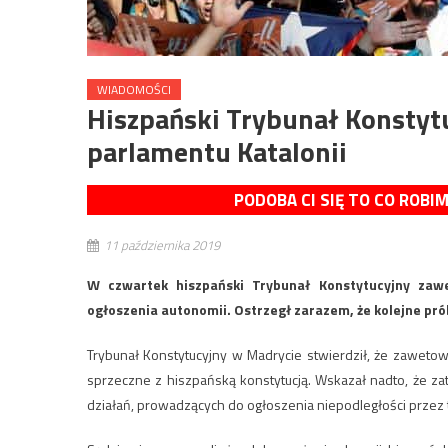
WIADOMOŚCI
Hiszpański Trybunał Konsty
parlamentu Katalonii
PODOBA CI SIĘ TO CO ROBI
11 października 2019
W czwartek hiszpański Trybunał Konstytucyjny zaw
ogłoszenia autonomii. Ostrzegł zarazem, że kolejne prób
Trybunał Konstytucyjny w Madrycie stwierdził, że zaweto
sprzeczne z hiszpańską konstytucją. Wskazał nadto, że zatw
działań, prowadzących do ogłoszenia niepodległości przez t