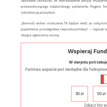
Sędziowie zaznaczyli, że zlekceważenie decyzji hiszpańsk
przewodniczącego katalońskiego parlamentu Rogera Tor
członków jej prezydium.
„Bierność wobec orzeczenia TK będzie nieść ze sobą kon
popełnienia przestępstwa nieposłuszeństwa” – napisali s
służące ogłoszeniu secesji.
Wspieraj Fund
W sierpniu potrzebu
Państwa wsparcie jest niezbędne dla funkcjonow
30 zł
50 zł
Zobacz kto w