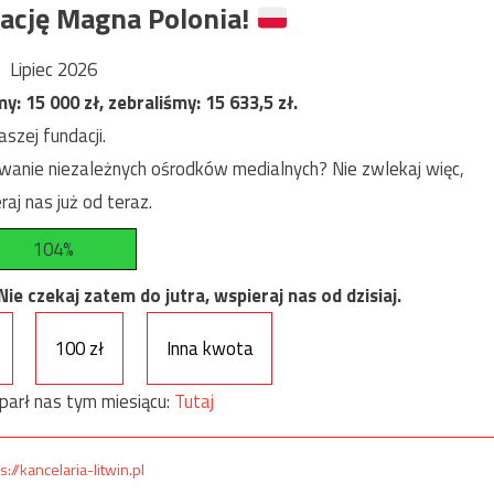
ację Magna Polonia!
Lipiec 2026
my:
15 000
zł, zebraliśmy:
15 633,5
zł.
szej fundacji.
anie niezależnych ośrodków medialnych? Nie zwlekaj więc,
raj nas już od teraz.
104%
e czekaj zatem do jutra, wspieraj nas od dzisiaj.
100 zł
Inna kwota
parł nas tym miesiącu:
Tutaj
s://kancelaria-litwin.pl