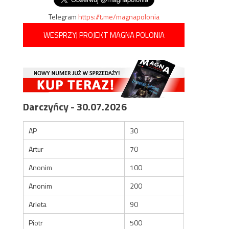
Telegram
https://t.me/magnapolonia
WESPRZYJ PROJEKT MAGNA POLONIA
Darczyńcy - 30.07.2026
AP
30
Artur
70
Anonim
100
Anonim
200
Arleta
90
Piotr
500