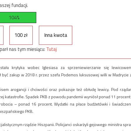
szej fundacji.
104%
100 zł
Inna kwota
parł nas tym miesiącu:
Tutaj
stała krytyka wobec Iglesiasa za sprzeniewierzanie się lewicowe
ał być zakup w 2018 r. przez szefa Podemos luksusowej willi w Madrycie 
sem arogancji i chciwości oraz pokazuje też obłudę lewicy. Pod rząda
czej katastrofie. Spadek PKB z powodu pandemii wyniósł ponad 11 procent
robocia – ponad 16 procent. Wydatki na płace budżetówki i świadczen
 hiszpańskiego PKB.
alistycznym rządzie Hiszpanii. Policjanci oskarżyli gejowego ministra spr