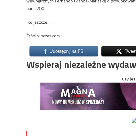
wewnętrznych Fernando Grande-Marlaskę o prowokowanie
partii VOX.
I co jeszcze…
Źródło: nczas.com
Udostępnij na FB
Twee
Wspieraj niezależne wydaw
Czy jes