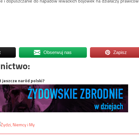
 i dopuszczanie do napadów lewackich bojówek na działaczy prawicow
t
Obserwuj nas
Zapisz
nictwo:
t jeszcze naród polski?