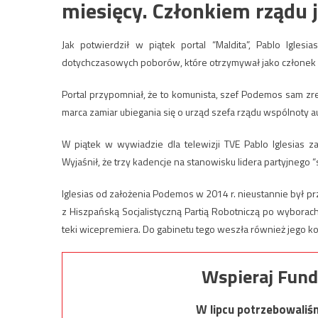
miesięcy. Członkiem rządu 
Jak potwierdził w piątek portal “Maldita”, Pablo Igle
dotychczasowych poborów, które otrzymywał jako członek 
Portal przypomniał, że to komunista, szef Podemos sam zre
marca zamiar ubiegania się o urząd szefa rządu wspólnoty 
W piątek w wywiadzie dla telewizji TVE Pablo Iglesias z
Wyjaśnił, że trzy kadencje na stanowisku lidera partyjnego “
Iglesias od założenia Podemos w 2014 r. nieustannie był pr
z Hiszpańską Socjalistyczną Partią Robotniczą po wyborach
teki wicepremiera. Do gabinetu tego weszła również jego k
Wspieraj Fund
W lipcu potrzebowaliś