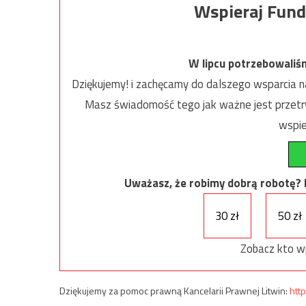
Wspieraj Fund
W lipcu potrzebowaliś
Dziękujemy! i zachęcamy do dalszego wsparcia na
Masz świadomość tego jak ważne jest przetrw
wspie
Uważasz, że robimy dobrą robotę? Ni
30 zł
50 zł
Zobacz kto w
Dziękujemy za pomoc prawną Kancelarii Prawnej Litwin:
http