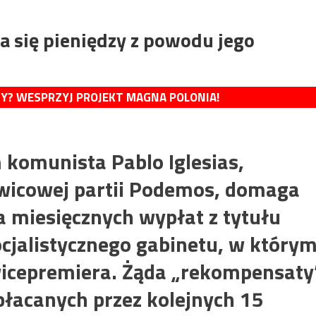
 się pieniędzy z powodu jego
MY? WESPRZYJ PROJEKT MAGNA POLONIA!
 komunista Pablo Iglesias,
 lewicowej partii Podemos, domaga
a miesięcznych wypłat z tytułu
cjalistycznego gabinetu, w który
wicepremiera. Żąda „rekompensaty
łacanych przez kolejnych 15