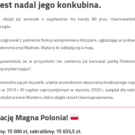
jest nadal jego konkubina.
sias złożył już wniosek o wypłacenie mu kwoty 80 proc. równowartoś
rządu.
zygnował z pełnienia funkcji wicepremiera Hiszpanii, ogłaszając w połow
autonomicznej Madrytu. Wybory te odbędą się 4 maja.
apowiedział, że w przyszłości nie zamierza już kierować partią Podemo
są wystarczające”.
zewodniczącym tej partii, a także promotorem utworzenia koalicyjnego rzą
 w 2019 r. W rządzie zaprzysiężonym w styczniu 2020 r. zażądał dla sieb
onkubina Irene Montero, która objęła resort równouprawnienia.
ację Magna Polonia!
my:
15 000
zł, zebraliśmy:
15 633,5
zł.