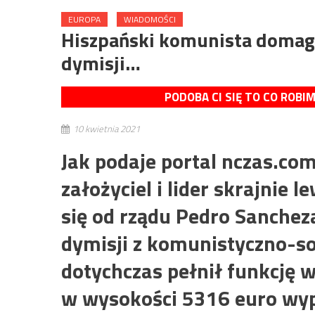
EUROPA
WIADOMOŚCI
Hiszpański komunista domaga
dymisji…
PODOBA CI SIĘ TO CO ROBI
10 kwietnia 2021
Jak podaje portal nczas.com
założyciel i lider skrajnie
się od rządu Pedro Sanchez
dymisji z komunistyczno-so
dotychczas pełnił funkcję 
w wysokości 5316 euro wyp