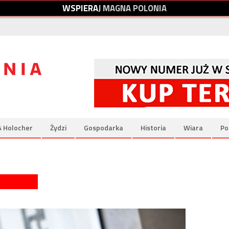
W
S
P
I
E
R
A
J
M
A
G
N
A
P
O
L
O
N
I
A
& Holocher
Żydzi
Gospodarka
Historia
Wiara
Po