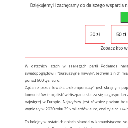
Dziękujemy! i zachęcamy do dalszego wsparcia na
30 zł
50 zł
Zobacz kto w
W ostatnich latach w szeregach partii Podemos nara
światopoglądowi i “burżuazyjne nawyki”. Jednym z nich mi
ponad 600 tys. euro.
Żądanie przez lewaka „rekompensaty” jest skrajnym popi
komunistów i socjalistów Hiszpania stacza się ku gospodar
najwięcej w Europie. Najwyższy jest również poziom bez
wyniosły w 2020 roku 295 miliardów euro, czyli tyle co 1/4
To kolejny w ostatnich dniach skandal w komunistyczno-socj