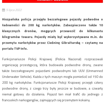
5 lipca 2022
Hiszpańska policja przejęła bezzałogowe pojazdy podwodne o
ładowności do 200 kg narkotyków. Zabezpieczono także 10
klasycznych dronów, mogących przewozić do kilkunastu
kilogramów towaru. Pojazdy miały być wykorzystywane m.in. do
przemytu narkotyków przez Cieśninę Gibraltarską – czytamy na
portalu TVP Info.
Funkcjonariusze Policji Krajowej (Policia Nacional) rozpracowali
organizację przestępczą, która budowała podwodne drony, zwane
także bezzałogowymi pojazdami podwodnymi lub UUV (Unmanned
Underwater Vehicle). Każda z tych maszyn mogła pomieścić od 150 do
200 kg narkotyków. Funkcjonariusze Policji Krajowej przejęli cztery
podwodne drony, z czego trzy były jeszcze w budowie, a czwarty
niemal gotowy do działania. Pojazd ten miał trafić do jednego z
francuskich narkogangów, zajmujących się przemytem kokainy.