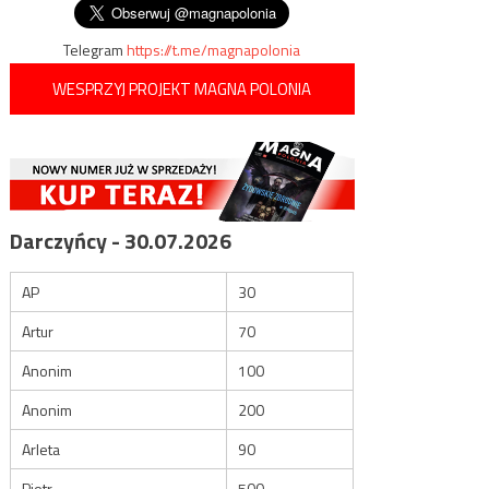
Telegram
https://t.me/magnapolonia
WESPRZYJ PROJEKT MAGNA POLONIA
Darczyńcy - 30.07.2026
AP
30
Artur
70
Anonim
100
Anonim
200
Arleta
90
Piotr
500