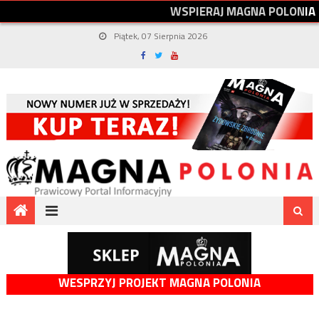
W
S
P
I
E
R
A
J
M
A
G
N
A
P
O
L
O
N
I
A
Piątek, 07 Sierpnia 2026
WESPRZYJ PROJEKT MAGNA POLONIA