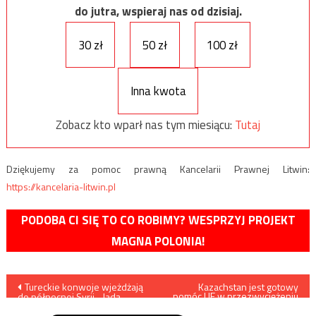
do jutra, wspieraj nas od dzisiaj.
30 zł
50 zł
100 zł
Inna kwota
Zobacz kto wparł nas tym miesiącu:
Tutaj
Dziękujemy za pomoc prawną Kancelarii Prawnej Litwin:
https://kancelaria-litwin.pl
PODOBA CI SIĘ TO CO ROBIMY? WESPRZYJ PROJEKT
MAGNA POLONIA!
Nawigacja
Tureckie konwoje wjeżdżają
Kazachstan jest gotowy
pomóc UE w przezwyciężeniu
do północnej Syrii. „Jadą
problemów energetycznych
wpisu
jeden za drugim…”