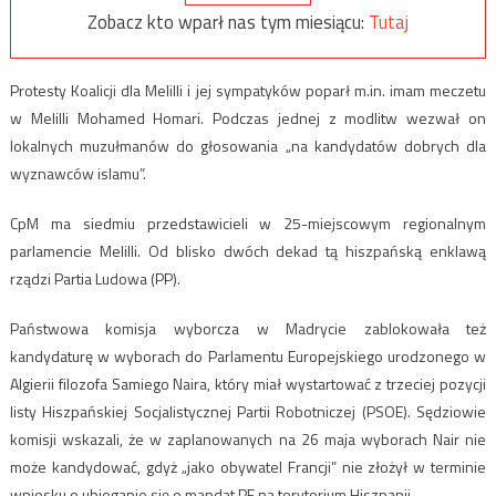
Zobacz kto wparł nas tym miesiącu:
Tutaj
Protesty Koalicji dla Melilli i jej sympatyków poparł m.in. imam meczetu
w Melilli Mohamed Homari. Podczas jednej z modlitw wezwał on
lokalnych muzułmanów do głosowania „na kandydatów dobrych dla
wyznawców islamu”.
CpM ma siedmiu przedstawicieli w 25-miejscowym regionalnym
parlamencie Melilli. Od blisko dwóch dekad tą hiszpańską enklawą
rządzi Partia Ludowa (PP).
Państwowa komisja wyborcza w Madrycie zablokowała też
kandydaturę w wyborach do Parlamentu Europejskiego urodzonego w
Algierii filozofa Samiego Naira, który miał wystartować z trzeciej pozycji
listy Hiszpańskiej Socjalistycznej Partii Robotniczej (PSOE). Sędziowie
komisji wskazali, że w zaplanowanych na 26 maja wyborach Nair nie
może kandydować, gdyż „jako obywatel Francji” nie złożył w terminie
wniosku o ubieganie się o mandat PE na terytorium Hiszpanii.