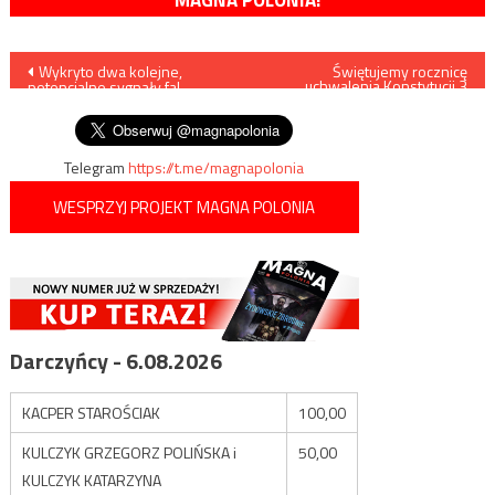
Nawigacja
Wykryto dwa kolejne,
Świętujemy rocznicę
uchwalenia Konstytucji 3
potencjalne sygnały fal
Maja
wpisu
grawitacyjnych
Telegram
https://t.me/magnapolonia
WESPRZYJ PROJEKT MAGNA POLONIA
Darczyńcy - 6.08.2026
KACPER STAROŚCIAK
100,00
KULCZYK GRZEGORZ POLIŃSKA i
50,00
KULCZYK KATARZYNA