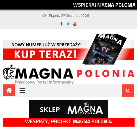
W
S
P
I
E
R
A
J
M
A
G
N
A
P
O
L
O
N
I
A
Piątek, 07 Sierpnia 2026
WESPRZYJ PROJEKT MAGNA POLONIA