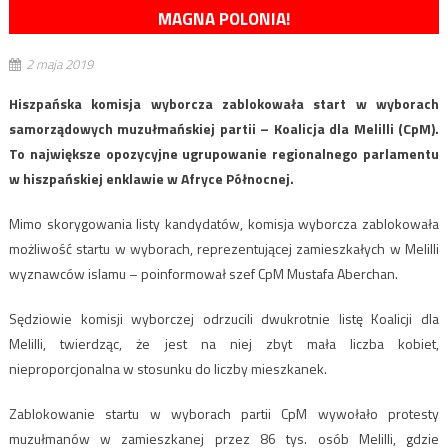
MAGNA POLONIA!
2 maja 2019
Hiszpańska komisja wyborcza zablokowała start w wyborach
samorządowych muzułmańskiej partii – Koalicja dla Melilli (CpM).
To największe opozycyjne ugrupowanie regionalnego parlamentu
w hiszpańskiej enklawie w Afryce Północnej.
Mimo skorygowania listy kandydatów, komisja wyborcza zablokowała
możliwość startu w wyborach, reprezentującej zamieszkałych w Melilli
wyznawców islamu – poinformował szef CpM Mustafa Aberchan.
Sędziowie komisji wyborczej odrzucili dwukrotnie listę Koalicji dla
Melilli, twierdząc, że jest na niej zbyt mała liczba kobiet,
nieproporcjonalna w stosunku do liczby mieszkanek.
Zablokowanie startu w wyborach partii CpM wywołało protesty
muzułmanów w zamieszkanej przez 86 tys. osób Melilli, gdzie