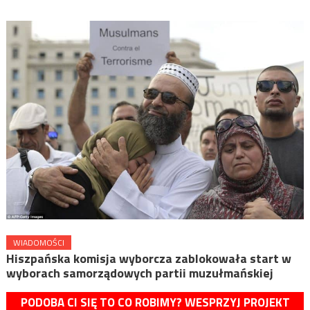
WIADOMOŚCI
Hiszpańska komisja wyborcza zablokowała start w
wyborach samorządowych partii muzułmańskiej
PODOBA CI SIĘ TO CO ROBIMY? WESPRZYJ PROJEKT