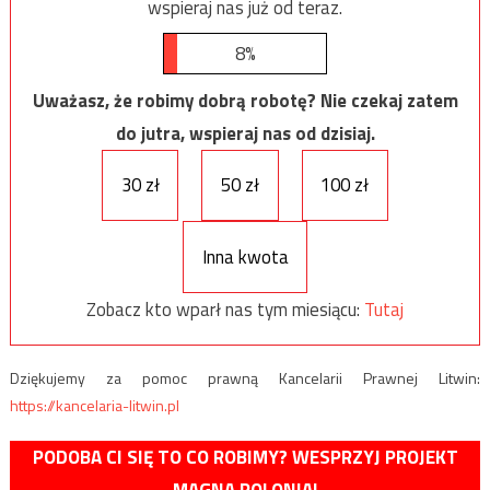
wspieraj nas już od teraz.
8%
Uważasz, że robimy dobrą robotę? Nie czekaj zatem
do jutra, wspieraj nas od dzisiaj.
30 zł
50 zł
100 zł
Inna kwota
Zobacz kto wparł nas tym miesiącu:
Tutaj
Dziękujemy za pomoc prawną Kancelarii Prawnej Litwin:
https://kancelaria-litwin.pl
PODOBA CI SIĘ TO CO ROBIMY? WESPRZYJ PROJEKT
MAGNA POLONIA!