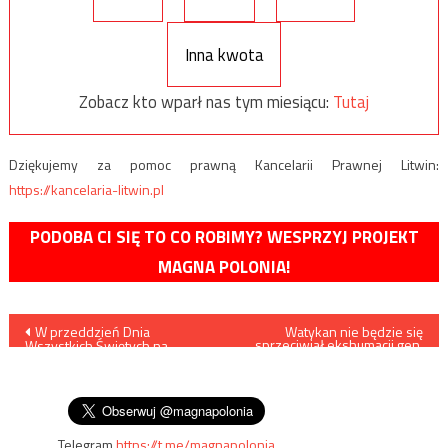
Inna kwota
Zobacz kto wparł nas tym miesiącu:
Tutaj
Dziękujemy za pomoc prawną Kancelarii Prawnej Litwin:
https://kancelaria-litwin.pl
PODOBA CI SIĘ TO CO ROBIMY? WESPRZYJ PROJEKT
MAGNA POLONIA!
Nawigacja
W przeddzień Dnia
Watykan nie będzie się
sprzeciwiał ekshumacji gen.
Wszystkich Świętych na
Franko
wpisu
grobie Kory zostanie
zainstalowany karmnik dla
wieiórek
Telegram
https://t.me/magnapolonia