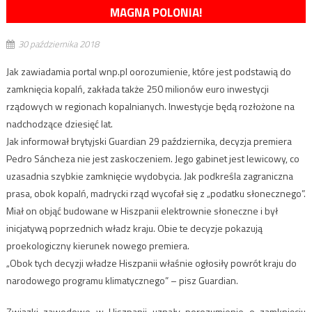
MAGNA POLONIA!
30 października 2018
Jak zawiadamia portal wnp.pl oorozumienie, które jest podstawią do
zamknięcia kopalń, zakłada także 250 milionów euro inwestycji
rządowych w regionach kopalnianych. Inwestycje będą rozłożone na
nadchodzące dziesięć lat.
Jak informował brytyjski Guardian 29 października, decyzja premiera
Pedro Sáncheza nie jest zaskoczeniem. Jego gabinet jest lewicowy, co
uzasadnia szybkie zamknięcie wydobycia. Jak podkreśla zagraniczna
prasa, obok kopalń, madrycki rząd wycofał się z „podatku słonecznego”.
Miał on objąć budowane w Hiszpanii elektrownie słoneczne i był
inicjatywą poprzednich władz kraju. Obie te decyzje pokazują
proekologiczny kierunek nowego premiera.
„Obok tych decyzji władze Hiszpanii właśnie ogłosiły powrót kraju do
narodowego programu klimatycznego” – pisz Guardian.
Związki zawodowe w Hiszpanii uznały porozumienie o zamknięciu