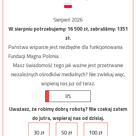
Sierpień 2026
W sierpniu potrzebujemy:
16 500
zł, zebraliśmy:
1351
zł.
Państwa wsparcie jest niezbędne dla funkcjonowania
Fundacji Magna Polonia.
Masz świadomość tego jak ważne jest przetrwanie
niezależnych ośrodków medialnych? Nie zwlekaj więc,
wspieraj nas już od teraz.
8%
Uważasz, że robimy dobrą robotę? Nie czekaj zatem
do jutra, wspieraj nas od dzisiaj.
30 zł
50 zł
100 zł