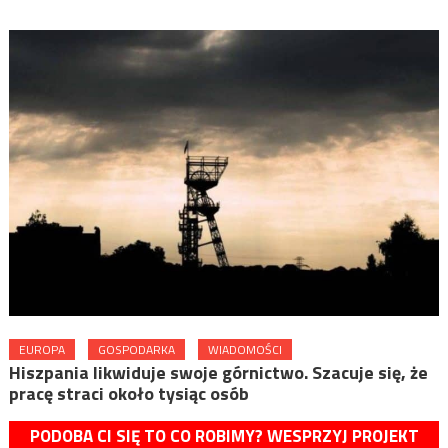
EUROPA
GOSPODARKA
WIADOMOŚCI
Hiszpania likwiduje swoje górnictwo. Szacuje się, że
pracę straci około tysiąc osób
PODOBA CI SIĘ TO CO ROBIMY? WESPRZYJ PROJEKT