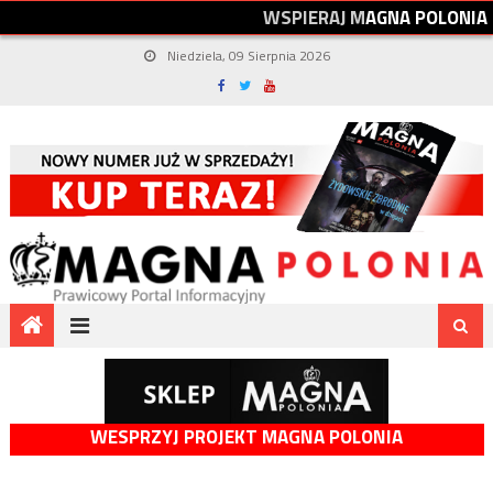
W
S
P
I
E
R
A
J
M
A
G
N
A
P
O
L
O
N
I
A
Niedziela, 09 Sierpnia 2026
WESPRZYJ PROJEKT MAGNA POLONIA