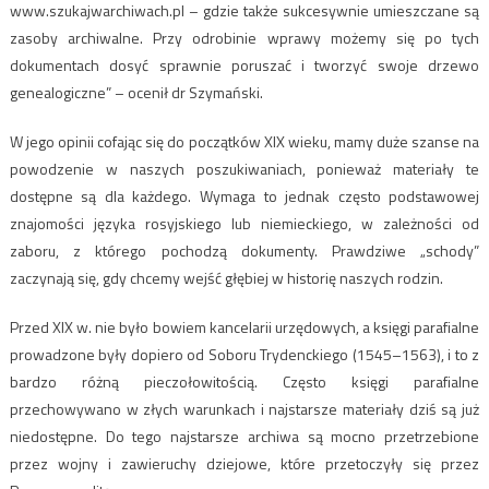
www.szukajwarchiwach.pl – gdzie także sukcesywnie umieszczane są
zasoby archiwalne. Przy odrobinie wprawy możemy się po tych
dokumentach dosyć sprawnie poruszać i tworzyć swoje drzewo
genealogiczne” – ocenił dr Szymański.
W jego opinii cofając się do początków XIX wieku, mamy duże szanse na
powodzenie w naszych poszukiwaniach, ponieważ materiały te
dostępne są dla każdego. Wymaga to jednak często podstawowej
znajomości języka rosyjskiego lub niemieckiego, w zależności od
zaboru, z którego pochodzą dokumenty. Prawdziwe „schody”
zaczynają się, gdy chcemy wejść głębiej w historię naszych rodzin.
Przed XIX w. nie było bowiem kancelarii urzędowych, a księgi parafialne
prowadzone były dopiero od Soboru Trydenckiego (1545–1563), i to z
bardzo różną pieczołowitością. Często księgi parafialne
przechowywano w złych warunkach i najstarsze materiały dziś są już
niedostępne. Do tego najstarsze archiwa są mocno przetrzebione
przez wojny i zawieruchy dziejowe, które przetoczyły się przez