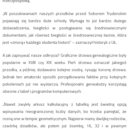
Rzeczpospolitą.
„W poszukiwaniach naszych przodków przed Soborem Trydenckim
pojawiają się bardzo duże schody. Wymaga to już bardzo dużego
doświadczenia, biegłości w posługiwaniu się średniowiecznymi
dokumentami, jak również biegłości w średniowiecznej łacinie, która
jest +zmorą+ każdego studenta historii” – zaznaczył historyk z UŁ.
A jak zapisywać nasze odkrycia? Graficzne drzewa genealogiczne były
popularne w XVIII czy XIX wieku. Pień drzewa oznaczał jakiegoś
przodka, a później dodawano kolejne osoby, rysując koronę drzewa.
Jednak ten amatorski sposób porządkowania faktów przy kolejnych
pokoleniach już nie wystarcza. Profesjonalni genealodzy korzystają
obecnie z tabel i programów komputerowych.
„Nawet zwykły arkusz kalkulacyjny z tabelką jest świetną opcją
wpisywania nieograniczonej liczby danych, bo trzeba pamiętać, że
rosną one w tempie geometrycznym. Najpierw mamy dwójkę rodziców,
czwórkę dziadków, ale potem już ósemkę, 16, 32 i w pewnym