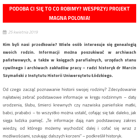
PODOBA CI SIĘ TO CO ROBIMY? WESPRZYJ PROJEKT
MAGNA POLONIA!
25 kwietnia 2019
Kim byli nasi przodkowie? Wiele osób interesuje się genealogią
swoich rodzin. Informacji można poszukiwać w archiwach
państwowych, a także w księgach parafialnych, urzędach stanu
cywilnego i archiwach zakładów pracy – radzi historyk dr Marcin
Szymański z Instytutu Historii Uniwersytetu Łódzkiego.
Od czego zacząć poznawanie historii swojej rodziny? Zdecydowanie
najłatwiej zebrać podstawowe informacje w kręgu rodzinnym – daty
urodzenia, ślubu, śmierci krewnych czy nazwiska panieńskie matki,
babci, prababci – to wszystko można ustalić, cofając się tak daleko, jak
sięga ludzka pamięć. „Te informacje dają nam podstawowy zakres
wiedzy, od którego możemy wychodzić dalej i cofać się wraz z
możliwościami, szukając dalszych korzeni” – podkreślił historyk.