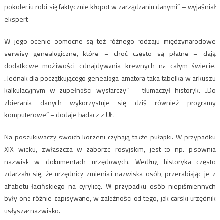
pokoleniu robi się faktycznie kłopot w zarządzaniu danymi” – wyjaśniał
ekspert.
W jego ocenie pomocne są też różnego rodzaju międzynarodowe
serwisy genealogiczne, które – choć często są płatne – dają
dodatkowe możliwości odnajdywania krewnych na całym świecie.
„Jednak dla początkującego genealoga amatora taka tabelka w arkuszu
kalkulacyjnym w zupełności wystarczy” – tłumaczył historyk. „Do
zbierania danych wykorzystuje się dziś również programy
komputerowe” – dodaje badacz z UŁ.
Na poszukiwaczy swoich korzeni czyhają także pułapki. W przypadku
XIX wieku, zwłaszcza w zaborze rosyjskim, jest to np. pisownia
nazwisk w dokumentach urzędowych. Według historyka często
zdarzało się, że urzędnicy zmieniali nazwiska osób, przerabiając je z
alfabetu łacińskiego na cyrylicę. W przypadku osób niepiśmiennych
były one różnie zapisywane, w zależności od tego, jak carski urzędnik
usłyszał nazwisko.