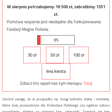
W sierpniu potrzebujemy:
16 500
zł, zebraliśmy:
1351
zł.
Państwa wsparcie jest niezbędne dla funkcjonowania
Fundacji Magna Polonia.
8%
30 zł
50 zł
100 zł
Inna kwota
Zobacz kto wparł nas tym miesiącu:
Tutaj
Zwrócił uwagę, że w przypadku np. ksiąg ludności stałej i niestałej,
które były prowadzone dla Królestwa Polskiego czy ogólnie zaboru
rosyjskiego, istotne są również tzw. załączniki. Znajdują się tam