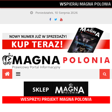
W
S
P
I
E
R
A
J
M
A
G
N
A
P
O
L
O
N
I
A
Poniedziałek, 10 Sierpnia 2026
WESPRZYJ PROJEKT MAGNA POLONIA