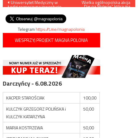
Nawigacja
Uniwersytet Medyczny w
Wielka ogólnopolska akcja
„Dar na Stulecie”, która ma
Łodzi rozpoczyna inwestycję
upamiętnić 100. rocznicę
wpisu
za 60 mln zł
urodzin Jana Pawła II
Telegram
https://t.me/magnapolonia
WESPRZYJ PROJEKT MAGNA POLONIA
Darczyńcy - 6.08.2026
KACPER STAROŚCIAK
100,00
KULCZYK GRZEGORZ POLIŃSKA i
50,00
KULCZYK KATARZYNA
MARIA KOSTRZEWA
50,00