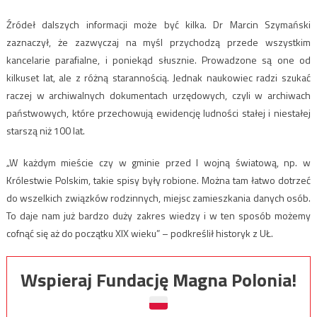
Źródeł dalszych informacji może być kilka. Dr Marcin Szymański
zaznaczył, że zazwyczaj na myśl przychodzą przede wszystkim
kancelarie parafialne, i poniekąd słusznie. Prowadzone są one od
kilkuset lat, ale z różną starannością. Jednak naukowiec radzi szukać
raczej w archiwalnych dokumentach urzędowych, czyli w archiwach
państwowych, które przechowują ewidencję ludności stałej i niestałej
starszą niż 100 lat.
„W każdym mieście czy w gminie przed I wojną światową, np. w
Królestwie Polskim, takie spisy były robione. Można tam łatwo dotrzeć
do wszelkich związków rodzinnych, miejsc zamieszkania danych osób.
To daje nam już bardzo duży zakres wiedzy i w ten sposób możemy
cofnąć się aż do początku XIX wieku” – podkreślił historyk z UŁ.
Wspieraj Fundację Magna Polonia!