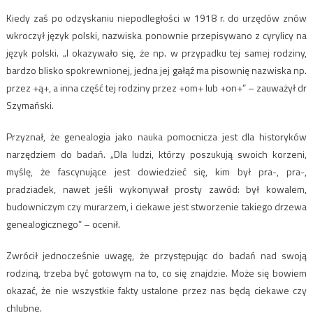
Kiedy zaś po odzyskaniu niepodległości w 1918 r. do urzędów znów
wkroczył język polski, nazwiska ponownie przepisywano z cyrylicy na
język polski. „I okazywało się, że np. w przypadku tej samej rodziny,
bardzo blisko spokrewnionej, jedna jej gałąź ma pisownię nazwiska np.
przez +ą+, a inna część tej rodziny przez +om+ lub +on+” – zauważył dr
Szymański.
Przyznał, że genealogia jako nauka pomocnicza jest dla historyków
narzędziem do badań. „Dla ludzi, którzy poszukują swoich korzeni,
myślę, że fascynujące jest dowiedzieć się, kim był pra-, pra-,
pradziadek, nawet jeśli wykonywał prosty zawód: był kowalem,
budowniczym czy murarzem, i ciekawe jest stworzenie takiego drzewa
genealogicznego” – ocenił.
Zwrócił jednocześnie uwagę, że przystępując do badań nad swoją
rodziną, trzeba być gotowym na to, co się znajdzie. Może się bowiem
okazać, że nie wszystkie fakty ustalone przez nas będą ciekawe czy
chlubne.