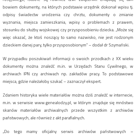
bowiem dokumenty, na których podstawie urzędnik dokonał wpisu tj.
odpisy świadectw urodzenia czy chrztu, dokumenty o zmianie
wyznania, miejsca zamieszkania, wpisy o problemach z prawem,
stosunku do służby wojskowej czy przysposobieniu dziecka. „Może się
więc okazać, że ktoś noszący to samo nazwisko, nie jest rodzonym
dzieckiem danej pary, tylko przysposobionym” – dodał dr Szymański.
W przypadku poszukiwań informacji o swoich przodkach z XX wieku
dokumenty można znaleźć m.in. w Urzędach Stanu Cywilnego, w
archiwach IPN czy archiwach np. zakładów pracy. To podstawowe
miejsca, gdzie należałoby szukać – zaznaczył ekspert.
Zdaniem historyka wiele materiałów można dziś znaleźć w internecie,
m.in. w serwisie www.genealodzy.pl, w którym znajduje się mnóstwo
skanów materiałów archiwalnych przede wszystkim z archiwów
państwowych, ale również z akt parafialnych.
„Do tego mamy oficjalny serwis archiwów państwowych –