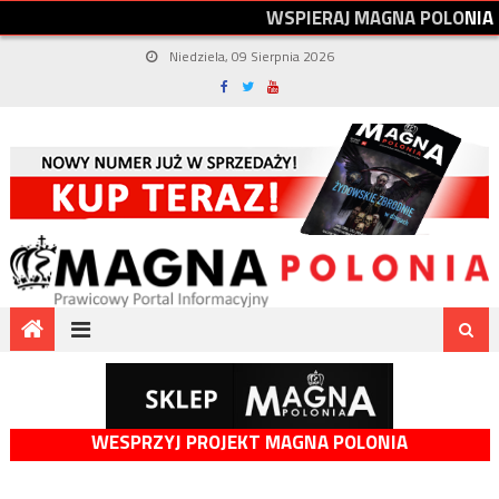
W
S
P
I
E
R
A
J
M
A
G
N
A
P
O
L
O
N
I
A
Niedziela, 09 Sierpnia 2026
WESPRZYJ PROJEKT MAGNA POLONIA