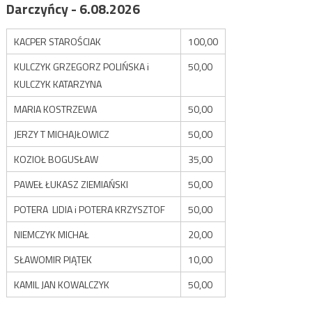
Darczyńcy - 6.08.2026
KACPER STAROŚCIAK
100,00
KULCZYK GRZEGORZ POLIŃSKA i
50,00
KULCZYK KATARZYNA
MARIA KOSTRZEWA
50,00
JERZY T MICHAJŁOWICZ
50,00
KOZIOŁ BOGUSŁAW
35,00
PAWEŁ ŁUKASZ ZIEMIAŃSKI
50,00
POTERA LIDIA i POTERA KRZYSZTOF
50,00
NIEMCZYK MICHAŁ
20,00
SŁAWOMIR PIĄTEK
10,00
KAMIL JAN KOWALCZYK
50,00