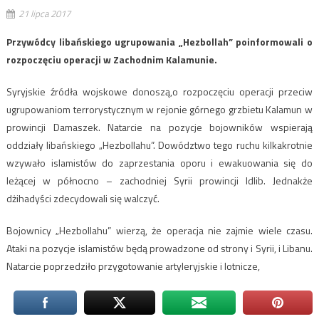
21 lipca 2017
Przywódcy libańskiego ugrupowania „Hezbollah” poinformowali o
rozpoczęciu operacji w Zachodnim Kalamunie.
Syryjskie źródła wojskowe donoszą,o rozpoczęciu operacji przeciw
ugrupowaniom terrorystycznym w rejonie górnego grzbietu Kalamun w
prowincji Damaszek. Natarcie na pozycje bojowników wspierają
oddziały libańskiego „Hezbollahu”. Dowództwo tego ruchu kilkakrotnie
wzywało islamistów do zaprzestania oporu i ewakuowania się do
leżącej w północno – zachodniej Syrii prowincji Idlib. Jednakże
dżihadyści zdecydowali się walczyć.
Bojownicy „Hezbollahu” wierzą, że operacja nie zajmie wiele czasu.
Ataki na pozycje islamistów będą prowadzone od strony i Syrii, i Libanu.
Natarcie poprzedziło przygotowanie artyleryjskie i lotnicze,