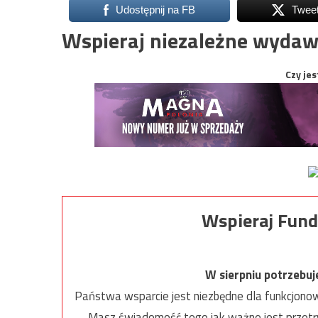
Udostępnij na FB
Twee
Wspieraj niezależne wydaw
Czy jes
Wspieraj Fund
W sierpniu potrzebu
Państwa wsparcie jest niezbędne dla funkcjonow
Masz świadomość tego jak ważne jest przetrw