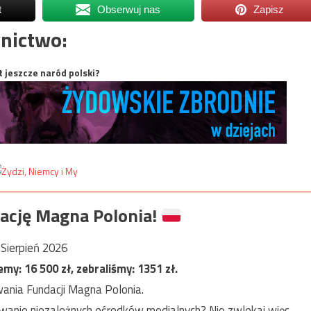
t
Obserwuj nas
Zapisz
nictwo:
t jeszcze naród polski?
ację Magna Polonia!
Sierpień 2026
jemy:
16 500
zł, zebraliśmy:
1351
zł.
ania Fundacji Magna Polonia.
anie niezależnych ośrodków medialnych? Nie zwlekaj więc,