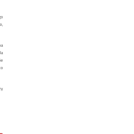
go
o,
na
la
ie
ko
zy