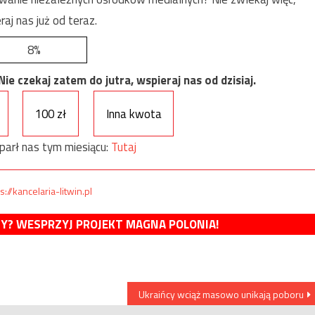
raj nas już od teraz.
8%
e czekaj zatem do jutra, wspieraj nas od dzisiaj.
100 zł
Inna kwota
parł nas tym miesiącu:
Tutaj
s://kancelaria-litwin.pl
MY? WESPRZYJ PROJEKT MAGNA POLONIA!
Ukraińcy wciąż masowo unikają poboru