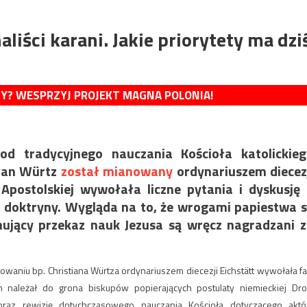
liści karani. Jakie priorytety ma dzi
MY? WESPRZYJ PROJEKT MAGNA POLONIA!
d tradycyjnego nauczania Kościoła katolickie
tian Würtz
został mianowany
ordynariuszem diecez
 Apostolskiej wywołała liczne pytania i dyskusję
 doktryny. Wygląda na to, że wrogami papiestwa 
amujący przekaz nauk Jezusa są wręcz nagradzani 
nowaniu bp. Christiana Würtza ordynariuszem diecezji Eichstätt wywołała fa
n należał do grona biskupów popierających postulaty niemieckiej Dro
oraz rewizję dotychczasowego nauczania Kościoła dotyczącego akt