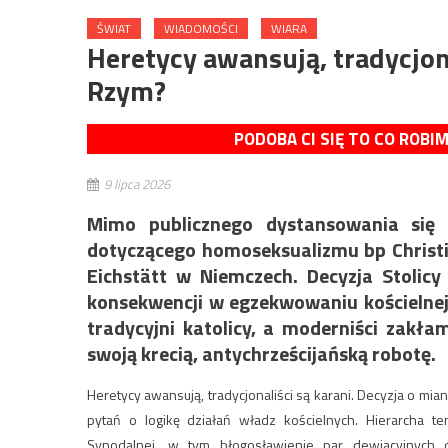
ŚWIAT
WIADOMOŚCI
WIARA
Heretycy awansują, tradycjona
Rzym?
PODOBA CI SIĘ TO CO ROBI
9 lipca 2026
Mimo publicznego dystansowania się o
dotyczącego homoseksualizmu bp Chris
Eichstätt w Niemczech. Decyzja Stolicy
konsekwencji w egzekwowaniu kościelnej
tradycyjni katolicy, a moderniści zakł
swoją krecią, antychrześcijańską robotę.
Heretycy awansują, tradycjonaliści są karani. Decyzja o mia
pytań o logikę działań władz kościelnych. Hierarcha te
Synodalnej, w tym błogosławienie par dewiacyjnych 