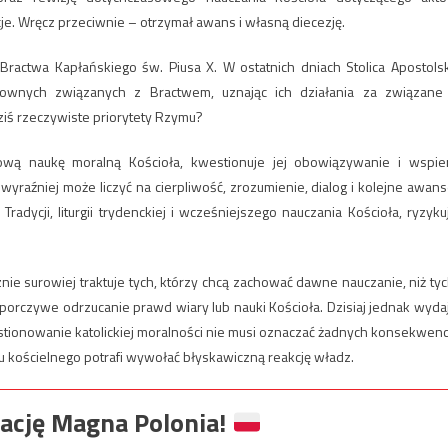
e. Wręcz przeciwnie – otrzymał awans i własną diecezję.
actwa Kapłańskiego św. Piusa X. W ostatnich dniach Stolica Apostols
wnych związanych z Bractwem, uznając ich działania za związane
ziś rzeczywiste priorytety Rzymu?
kową naukę moralną Kościoła, kwestionuje jej obowiązywanie i wspie
raźniej może liczyć na cierpliwość, zrozumienie, dialog i kolejne awans
dycji, liturgii trydenckiej i wcześniejszego nauczania Kościoła, ryzyku
ie surowiej traktuje tych, którzy chcą zachować dawne nauczanie, niż tyc
uporczywe odrzucanie prawd wiary lub nauki Kościoła. Dzisiaj jednak wyda
kwestionowanie katolickiej moralności nie musi oznaczać żadnych konsekwencj
ku kościelnego potrafi wywołać błyskawiczną reakcję władz.
ację Magna Polonia!