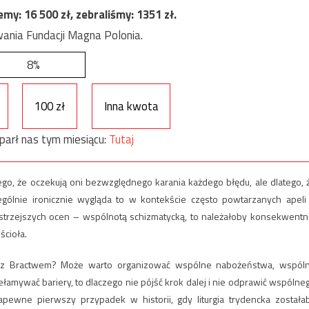
jemy:
16 500
zł, zebraliśmy:
1351
zł.
ania Fundacji Magna Polonia.
8%
100 zł
Inna kwota
parł nas tym miesiącu:
Tutaj
ego, że oczekują oni bezwzględnego karania każdego błędu, ale dlatego, 
ególnie ironicznie wygląda to w kontekście często powtarzanych apeli
ostrzejszych ocen – wspólnotą schizmatycką, to należałoby konsekwentn
cioła.
ny z Bractwem? Może warto organizować wspólne nabożeństwa, wspól
łamywać bariery, to dlaczego nie pójść krok dalej i nie odprawić wspólne
ewne pierwszy przypadek w historii, gdy liturgia trydencka została