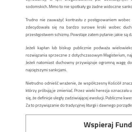
sodomskich. Mimo to nie spotkały go żadne widoczne sankcj
Trudno nie zauważyć kontrastu z postępowaniem wobec Br
zdecydowała się na bardzo surowe kroki wobec ducho
przestępstwem schizmy. Powstaje zatem pytanie: jakie są d
Jeżeli kapłan lub biskup publicznie podważa wielowie
rozwiązania sprzeczne z dotychczasowym Magisterium, najwy
Jeżeli natomiast duchowny przywiązuje ogromną wagę do Tra
najcięższymi sankcjami.
Nietrudno odnieść wrażenie, że współczesny Kościół znaczn
którzy próbują je zmieniać. Przez wieki herezja oznaczała 
się, że definicje uległy zadziwiającej ewolucji. Publiczne 
Za to przywiązanie do tradycyjnej liturgii i dawnego porząd
Wspieraj Fund