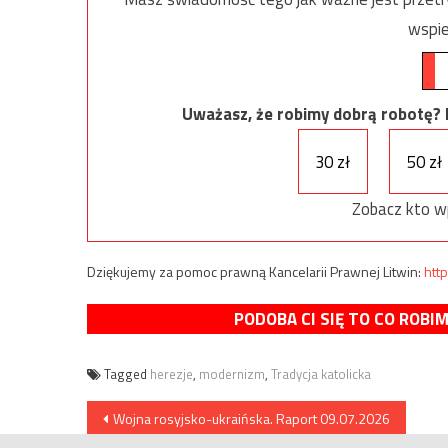
wspie
Uważasz, że robimy dobrą robotę? Ni
30 zł
50 zł
Zobacz kto w
Dziękujemy za pomoc prawną Kancelarii Prawnej Litwin:
http
PODOBA CI SIĘ TO CO ROBI
Tagged
herezje
,
modernizm
,
Tradycja katolicka
Nawigacja
Wojna rosyjsko-ukraińska. Raport 09.07.2026