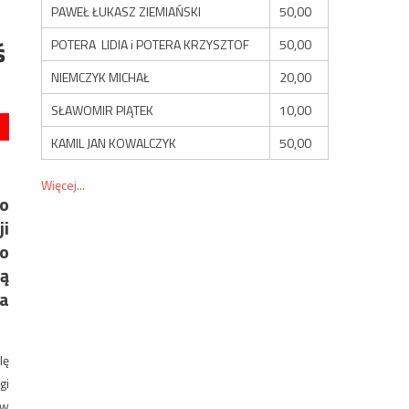
PAWEŁ ŁUKASZ ZIEMIAŃSKI
50,00
ś
POTERA LIDIA i POTERA KRZYSZTOF
50,00
NIEMCZYK MICHAŁ
20,00
SŁAWOMIR PIĄTEK
10,00
KAMIL JAN KOWALCZYK
50,00
Więcej...
go
ji
 o
są
za
lę
gi
ów