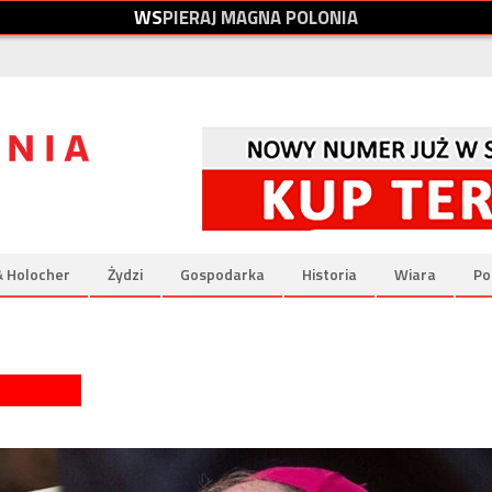
W
S
P
I
E
R
A
J
M
A
G
N
A
P
O
L
O
N
I
A
& Holocher
Żydzi
Gospodarka
Historia
Wiara
Po