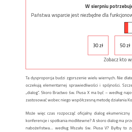
W sierpniu potrzebu
Państwa wsparcie jest niezbędne dla funkcjonow
30 zł
50 zł
Zobacz kto w
Ta dysproporcja budzi zgorszenie wielu wiernych. Nie dlat
oczekują elementarnej sprawiedliwości i spójności. Szcz
„dialog”. Skoro Bractwo św. Piusa X ma być – według naj
zastosować wobec niego współczesną metodę działania Koś
Może więc czas rozpocząć oficjalny dialog ekumenicz
konferencje i spotkania modlitewne? A skoro dialog ma prze
nabożeństwa… według Mszału św. Piusa V? Byłby to zap