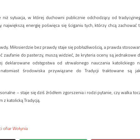
 niż sytuacja, w której duchowni publicznie odchodzący od tradycyjne
y największą energię poświęca się ściganiu tych, którzy chcą zachować t
awdy. Miłosierdzie bez prawdy staje się pobłażliwością, a prawda stosowa
eć zaufanie do pasterzy, muszą widzieć, że kryteria oceny są jednakowe d
ej deklarowane odstępstwa od utrwalonego nauczania katolickiego n
natomiast środowiska przywiązane do Tradycji traktowane są ja
onalne – staje się dziś źródłem zgorszenia i rodzi pytanie, czy walka toc
 z katolicką Tradycją.
 ofiar Wołynia