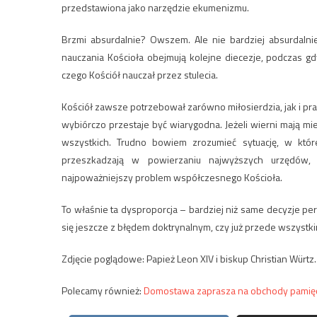
przedstawiona jako narzędzie ekumenizmu.
Brzmi absurdalnie? Owszem. Ale nie bardziej absurdalnie
nauczania Kościoła obejmują kolejne diecezje, podczas gd
czego Kościół nauczał przez stulecia.
Kościół zawsze potrzebował zarówno miłosierdzia, jak i pr
wybiórczo przestaje być wiarygodna. Jeżeli wierni mają mi
wszystkich. Trudno bowiem zrozumieć sytuację, w któr
przeszkadzają w powierzaniu najwyższych urzędów, 
najpoważniejszy problem współczesnego Kościoła.
To właśnie ta dysproporcja – bardziej niż same decyzje pers
się jeszcze z błędem doktrynalnym, czy już przede wszystkim
Zdjęcie poglądowe: Papież Leon XIV i biskup Christian Würtz.
Polecamy również:
Domostawa zaprasza na obchody pamięci