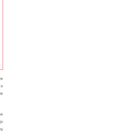
że
 o
ie
ne
go
by