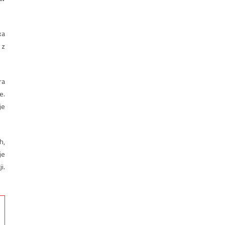
ka
 z
ra
e.
je
h,
je
i.