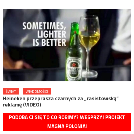
ŚWIAT
WIADOMOŚCI
Heineken przeprasza czarnych za „rasistowską”
reklamę (VIDEO)
PODOBA CI SIĘ TO CO ROBIMY? WESPRZYJ PROJEKT
MAGNA POLONIA!