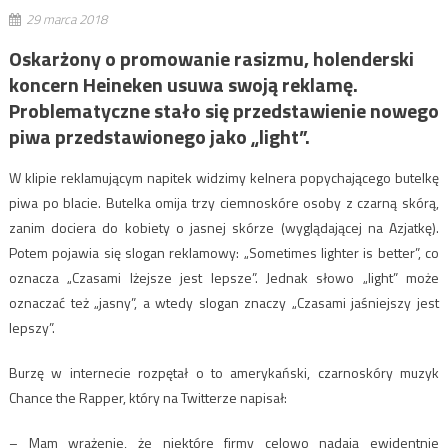
29 marca 2018
Oskarżony o promowanie rasizmu, holenderski
koncern Heineken usuwa swoją reklamę.
Problematyczne stało się przedstawienie nowego
piwa przedstawionego jako „light”.
W klipie reklamującym napitek widzimy kelnera popychającego butelkę
piwa po blacie. Butelka omija trzy ciemnoskóre osoby z czarną skórą,
zanim dociera do kobiety o jasnej skórze (wyglądającej na Azjatkę).
Potem pojawia się slogan reklamowy: „Sometimes lighter is better”, co
oznacza „Czasami lżejsze jest lepsze”. Jednak słowo „light” może
oznaczać też „jasny”, a wtedy slogan znaczy „Czasami jaśniejszy jest
lepszy”.
Burzę w internecie rozpętał o to amerykański, czarnoskóry muzyk
Chance the Rapper, który na Twitterze napisał:
– Mam wrażenie, że niektóre firmy celowo nadają ewidentnie