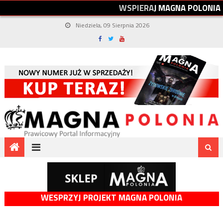
W
S
P
I
E
R
A
J
M
A
G
N
A
P
O
L
O
N
I
A
Niedziela, 09 Sierpnia 2026
WESPRZYJ PROJEKT MAGNA POLONIA