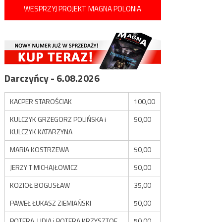
WESPRZYJ PROJEKT MAGNA POLONIA
Darczyńcy - 6.08.2026
KACPER STAROŚCIAK
100,00
KULCZYK GRZEGORZ POLIŃSKA i
50,00
KULCZYK KATARZYNA
MARIA KOSTRZEWA
50,00
JERZY T MICHAJŁOWICZ
50,00
KOZIOŁ BOGUSŁAW
35,00
PAWEŁ ŁUKASZ ZIEMIAŃSKI
50,00
POTERA LIDIA i POTERA KRZYSZTOF
50,00