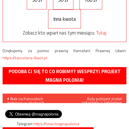
30 zł
50 zł
100 zł
Inna kwota
Zobacz kto wparł nas tym miesiącu:
Tutaj
Dziękujemy za pomoc prawną Kancelarii Prawnej Litwin:
https://kancelaria-litwin.pl
PODOBA CI SIĘ TO CO ROBIMY? WESPRZYJ PROJEKT
MAGNA POLONIA!
Nawigacja
Atak na francuskich
Były policjant został
oskarżony o zabójstwo
żołnierzy w okolicach
wierzyciela, któremu winien
wpisu
Grenoble
był pieniądze
Telegram
https://t.me/magnapolonia