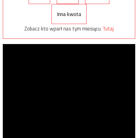
Inna kwota
Zobacz kto wparł nas tym miesiącu:
Tutaj