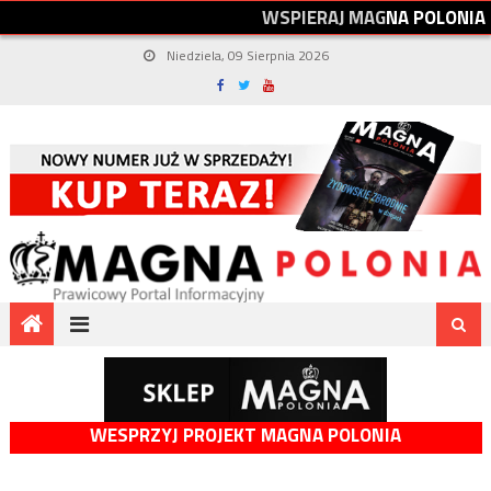
W
S
P
I
E
R
A
J
M
A
G
N
A
P
O
L
O
N
I
A
Niedziela, 09 Sierpnia 2026
WESPRZYJ PROJEKT MAGNA POLONIA