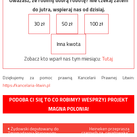
Uważasz, że robimy dobrą robotę? Nie czekaj zatem
do jutra, wspieraj nas od dzisiaj.
30 zł
50 zł
100 zł
Inna kwota
Zobacz kto wparł nas tym miesiącu:
Tutaj
Dziękujemy za pomoc prawną Kancelarii Prawnej Litwin:
https://kancelaria-litwin.pl
PODOBA CI SIĘ TO CO ROBIMY? WESPRZYJ PROJEKT
MAGNA POLONIA!
Nawigacja
Żydowski deputowany do
Heineken przeprasza
czarnych za „rasistowską”
Zgromadzenia Stanowego
reklamę (VIDEO)
Stanu Nowy Jork wściekle