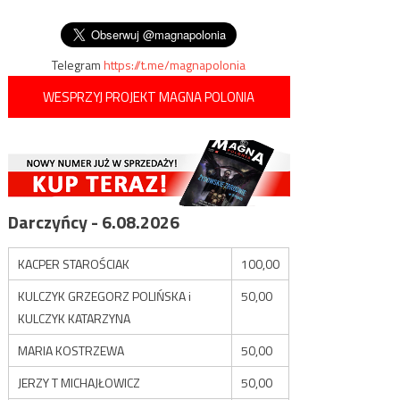
wpisu
atakuje Polskę
Telegram
https://t.me/magnapolonia
WESPRZYJ PROJEKT MAGNA POLONIA
Darczyńcy - 6.08.2026
KACPER STAROŚCIAK
100,00
KULCZYK GRZEGORZ POLIŃSKA i
50,00
KULCZYK KATARZYNA
MARIA KOSTRZEWA
50,00
JERZY T MICHAJŁOWICZ
50,00