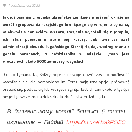
1 października 2022
Jak już pisaliśmy, wojska ukraińskie zamknęły pierścień okrążenia
wokół zgrupowania rosyjskiego broniącego się w rejonie Lymana,
w obwodzie donieckim. Wczoraj Rosjanie wycofali się z Jampila,
ich stan posiadania stale się kurczy. Jak twierdzi szef
administracji obwodu ługańskiego Sierhij Hajdaj, według stanu z
godzin porannych, 1 października w mieście Lyman jest
otoczonych około 5000 żołnierzy rosyjskich.
„Co do Lymana. Najeźdźcy poprosili swoje dowództwo o możliwość
wycofania się, ale odmówiono im. Teraz mają trzy opcje: próbować
przebić się, poddać się lub wszyscy zginąć. Jest ich tam około 5 tysięcy
nie jest jeszcze znana dokładna liczba” – stwierdził Hajdaj.
В "лиманському котлі" близько 5 тисяч
окупантів – Гайдай
https://t.co/aHzakPCIEQ