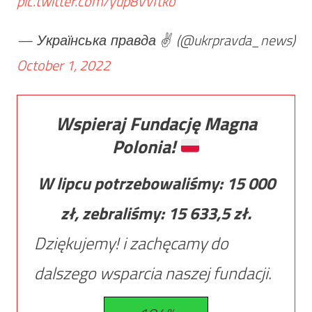
pic.twitter.com/yup8Vvftko
— Українська правда ✌️ (@ukrpravda_news)
October 1, 2022
Wspieraj Fundację Magna
Polonia!
W lipcu potrzebowaliśmy:
15 000
zł, zebraliśmy:
15 633,5
zł.
Dziękujemy! i zachęcamy do
dalszego wsparcia naszej fundacji.