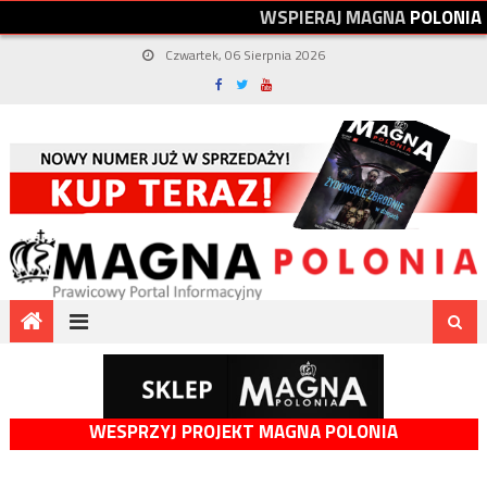
W
S
P
I
E
R
A
J
M
A
G
N
A
P
O
L
O
N
I
A
Czwartek, 06 Sierpnia 2026
WESPRZYJ PROJEKT MAGNA POLONIA