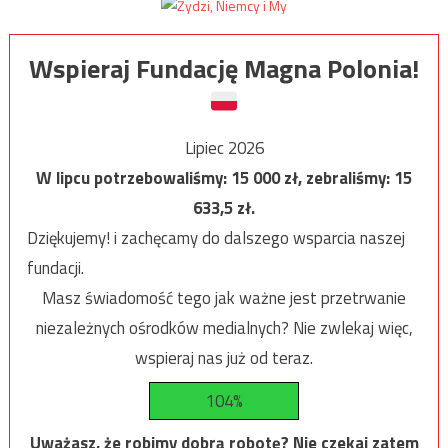
Wspieraj Fundację Magna Polonia!
Lipiec 2026
W lipcu potrzebowaliśmy:
15 000
zł, zebraliśmy:
15
633,5
zł.
Dziękujemy! i zachęcamy do dalszego wsparcia naszej
fundacji.
Masz świadomość tego jak ważne jest przetrwanie
niezależnych ośrodków medialnych? Nie zwlekaj więc,
wspieraj nas już od teraz.
104%
Uważasz, że robimy dobrą robotę? Nie czekaj zatem