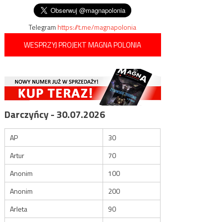
wpisu
Telegram
https://t.me/magnapolonia
WESPRZYJ PROJEKT MAGNA POLONIA
Darczyńcy - 30.07.2026
AP
30
Artur
70
Anonim
100
Anonim
200
Arleta
90