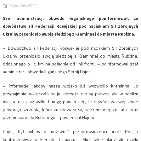
26 grudnia 2022
Szef administracji obwodu ługańskiego poinformował, że
dowództwo sił Federacji Rosyjskiej pod naciskiem Sił Zbrojnych
Ukrainy przeniosło swoją siedzibę z Kreminnej do miasta Rubiżne.
– Dowództwo sił Federacji Rosyjskiej pod naciskiem Sił Zbrojnych
Ukrainy przeniosło swoją siedzibę z Kreminnej do miasta Rubiżne,
oddalonego o 15 km na południe od linii frontu – poinformował szef
administracji obwodu ługańskiego Serhij Hajdaj.
– Informacje, jakoby nasze wojsko już wyzwoliło Kreminną lub
przynajmniej wkroczyło na jej obrzeża, nie są prawdą, ale w pobliżu
miasta toczą się walki. I mogę powiedzieć, że dowództwo wojskowe
pewnego szczebla, które znajdowało się w Kreminnej, zostało teraz
przeniesione do Rubiżnego – powiedział Hajdaj.
Hajdaj był pytany o możliwość przeprowadzenia przez Rosjan
kontrofensywy w kierunku Łymana. – Mieli takie plany, ale dzięki