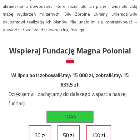
ukraińskiemu dowództwu, które rozumiało ich plany i widziało całą
mapę wydarzeń militarnych, Siły Zbrojne Ukrainy uniemożliwiły
okupantowi realizację ich planów. Nie udało im się kontratakować –
powiedział szef władz obwodu ługańskiego.
Wspieraj Fundację Magna Polonia!
W lipcu potrzebowaliśmy:
15 000
zł, zebraliśmy:
15
633,5
zł.
Dziękujemy! i zachęcamy do dalszego wsparcia naszej
fundacji.
104%
30 zł
50 zł
100 zł