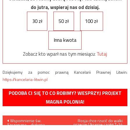
do jutra, wspieraj nas od dzisiaj.
30 zł
50 zł
100 zł
Inna kwota
Zobacz kto wparł nas tym miesiącu:
Tutaj
Dziękujemy za pomoc prawną Kancelarii Prawnej Litwin:
https://kancelaria-litwin.pl
PODOBA CI SIĘ TO CO ROBIMY? WESPRZYJ PROJEKT
MAGNA POLONIA!
Nawigacja
Wspomnienie św.
Rosja chce rzucić do walki
przeciw Ukrainie czołgi T-14
Szczepana – diakona,
Armata?
pierwszego męczennika