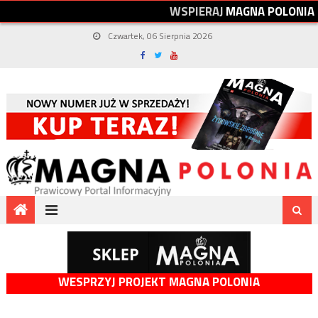
W
S
P
I
E
R
A
J
M
A
G
N
A
P
O
L
O
N
I
A
Czwartek, 06 Sierpnia 2026
WESPRZYJ PROJEKT MAGNA POLONIA