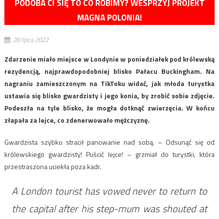
PODOBA CI SIĘ TO CO ROBIMY? WESPRZYJ PROJEKT
MAGNA POLONIA!
28 lipca 2022
Zdarzenie miało miejsce w Londynie w poniedziałek pod królewską
rezydencją, najprawdopodobniej blisko Pałacu Buckingham. Na
nagraniu zamieszczonym na TikToku widać, jak młoda turystka
ustawia się blisko gwardzisty i jego konia, by zrobić sobie zdjęcie.
Podeszła na tyle blisko, że mogła dotknąć zwierzęcia. W końcu
złapała za lejce, co zdenerwowało mężczyznę.
Gwardzista szybko stracił panowanie nad sobą. – Odsunąć się od
królewskiego gwardzisty! Puścić lejce! – grzmiał do turystki, która
przestraszona uciekła poza kadr.
A London tourist has vowed never to return to
the capital after his step-mum was shouted at