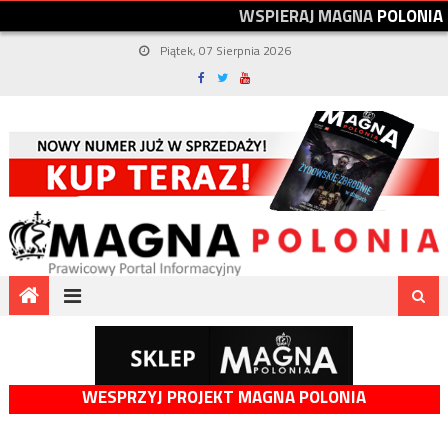
W
S
P
I
E
R
A
J
M
A
G
N
A
P
O
L
O
N
I
A
Piątek, 07 Sierpnia 2026
WESPRZYJ PROJEKT MAGNA POLONIA