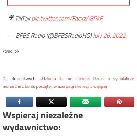
🎥 TikTok
pic.twitter.com/FacxzA8PkF
— BFBS Radio (@BFBSRadioHQ)
July 26, 2022
/tysol.pl/
Dla dociekliwych:
»Elżbieta II« nie istnieje. Rzecz o symulakrze
monarchii z buntu poczętej, w uzurpacji i herezji trwającej
Wspieraj niezależne
wydawnictwo: