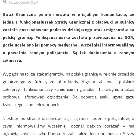
16 listopada 2021
Straż Graniczna poinformowała w oficjalnym komunikacie, że
jedna z funkcjonariuszek Straży Granicznej z placówki w Kuźnicy
została poszkodowana podczas dzisiejszego ataku migrantów na
polską granicę. Funkcjonariuszka została przewieziona na SOR,
gdzie udzielono jej pomocy medycznej. Wcześniej informowaliśmy
o poważnie rannym policjancie. Są też doniesienia o rannym
żołnierzu.
Wygląda na to, że atak migrantów na polską granicę w rejonie przejścia
granicznego w Kuźnicy został odparty. Migranci atakowali polskich
żołnierzy i funkcjonariuszy kamieniami i granatami hukowymi, a także
próbowali sforsować ogrodzenie. Do odparcia ataku użyto gazu
łzawiącego i armatek wodnych.
Niestety, po stronie obrońców kraju są ranni. Jeden z policjantów, o
czym informowaliśmy wcześniej, doznał ciężkich obrażeń – ma
pękniętą kość czaszki. Ranna została także funkcjonariuszka Straży