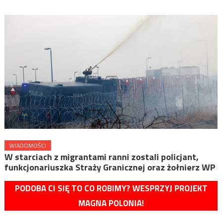
WIADOMOŚCI
W starciach z migrantami ranni zostali policjant,
funkcjonariuszka Straży Granicznej oraz żołnierz WP
PODOBA CI SIĘ TO CO ROBIMY? WESPRZYJ PROJEKT
MAGNA POLONIA!