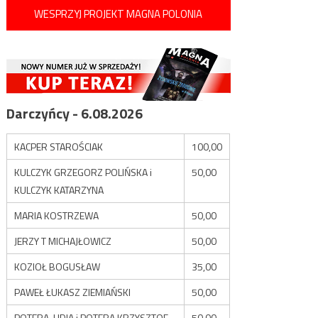
WESPRZYJ PROJEKT MAGNA POLONIA
Darczyńcy - 6.08.2026
KACPER STAROŚCIAK
100,00
KULCZYK GRZEGORZ POLIŃSKA i
50,00
KULCZYK KATARZYNA
MARIA KOSTRZEWA
50,00
JERZY T MICHAJŁOWICZ
50,00
KOZIOŁ BOGUSŁAW
35,00
PAWEŁ ŁUKASZ ZIEMIAŃSKI
50,00
POTERA LIDIA i POTERA KRZYSZTOF
50,00