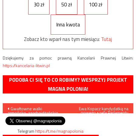
30 zł
50 zł
100 zł
Inna kwota
Zobacz kto wparł nas tym miesiącu:
Tutaj
Dziękujemy za pomoc prawną Kancelarii Prawnej Litwin:
https://kancelaria-litwin.pl
PODOBA CI SIĘ TO CO ROBIMY? WESPRZYJ PROJEKT
MAGNA POLONIA!
Nawigacja
Gwałtowne walki
Ewa Kopacz kandydatką na
nowego szefa Parlamentu
armeńsko-azerbejdżańskie
Europejskiego?
wpisu
Telegram
https://t.me/magnapolonia