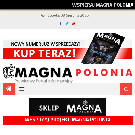
W
S
P
I
E
R
A
J
M
A
G
N
A
P
O
L
O
N
I
A
Sobota, 08 Sierpnia 2026
WESPRZYJ PROJEKT MAGNA POLONIA