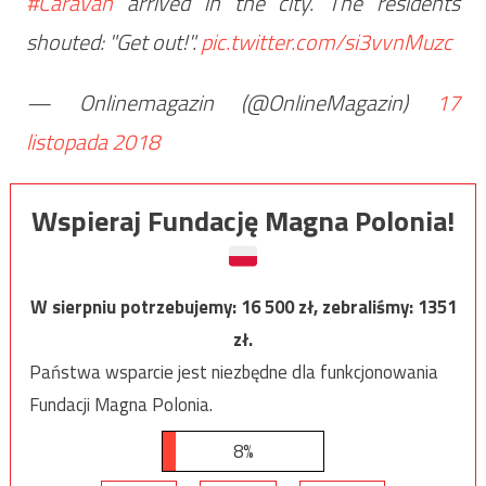
#Caravan
arrived in the city. The residents
shouted: "Get out!".
pic.twitter.com/si3vvnMuzc
— Onlinemagazin (@OnlineMagazin)
17
listopada 2018
Wspieraj Fundację Magna Polonia!
W sierpniu potrzebujemy:
16 500
zł, zebraliśmy:
1351
zł.
Państwa wsparcie jest niezbędne dla funkcjonowania
Fundacji Magna Polonia.
8%