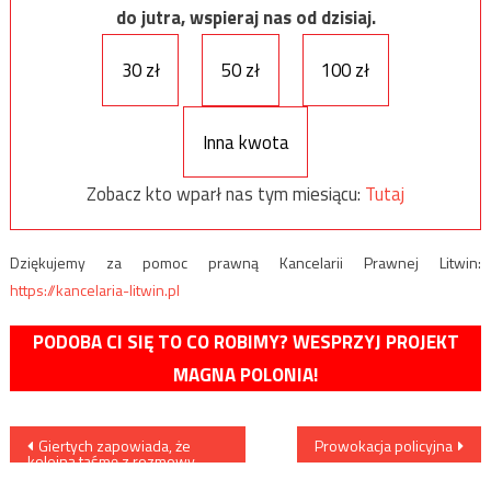
do jutra, wspieraj nas od dzisiaj.
30 zł
50 zł
100 zł
Inna kwota
Zobacz kto wparł nas tym miesiącu:
Tutaj
Dziękujemy za pomoc prawną Kancelarii Prawnej Litwin:
https://kancelaria-litwin.pl
PODOBA CI SIĘ TO CO ROBIMY? WESPRZYJ PROJEKT
MAGNA POLONIA!
Nawigacja
Giertych zapowiada, że
Prowokacja policyjna
kolejną taśmę z rozmowy
wpisu
Czarneckiego z Chrzanowskim
dostarczy prokuraturze