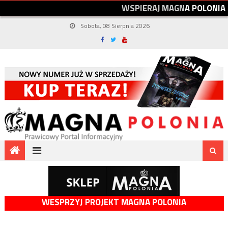
W
S
P
I
E
R
A
J
M
A
G
N
A
P
O
L
O
N
I
A
Sobota, 08 Sierpnia 2026
WESPRZYJ PROJEKT MAGNA POLONIA