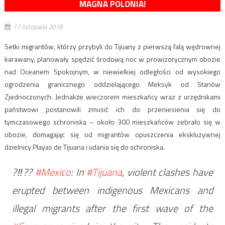
MAGNA POLONIA!
17 listopada 2018
Setki migrantów, którzy przybyli do Tijuany z pierwszą falą wędrownej
karawany, planowały spędzić środową noc w prowizorycznym obozie
nad Oceanem Spokojnym, w niewielkiej odległości od wysokiego
ogrodzenia granicznego oddzielającego Meksyk od Stanów
Zjednoczonych. Jednakże wieczorem mieszkańcy wraz z urzędnikami
państwowi postanowili zmusić ich do przeniesienia się do
tymczasowego schroniska – około 300 mieszkańców zebrało się w
obozie, domagając się od migrantów opuszczenia ekskluzywnej
dzielnicy Playas de Tijuana i udania się do schroniska.
?‼??
#Mexico
: In
#Tijuana
, violent clashes have
erupted between indigenous Mexicans and
illegal migrants after the first wave of the