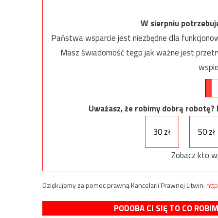
W sierpniu potrzebu
Państwa wsparcie jest niezbędne dla funkcjonow
Masz świadomość tego jak ważne jest przetrw
wspie
Uważasz, że robimy dobrą robotę? Ni
30 zł
50 zł
Zobacz kto w
Dziękujemy za pomoc prawną Kancelarii Prawnej Litwin:
http
PODOBA CI SIĘ TO CO ROBI