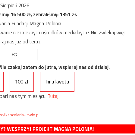
Sierpień 2026
jemy:
16 500
zł, zebraliśmy:
1351
zł.
ania Fundacji Magna Polonia.
anie niezależnych ośrodków medialnych? Nie zwlekaj więc,
raj nas już od teraz.
8%
e czekaj zatem do jutra, wspieraj nas od dzisiaj.
100 zł
Inna kwota
parł nas tym miesiącu:
Tutaj
s://kancelaria-litwin.pl
MY? WESPRZYJ PROJEKT MAGNA POLONIA!