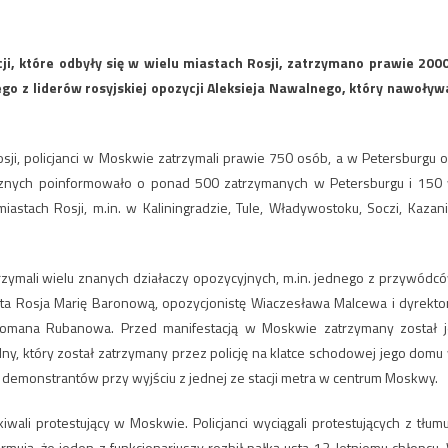
i, które odbyły się w wielu miastach Rosji, zatrzymano prawie 200
o z liderów rosyjskiej opozycji Aleksieja Nawalnego, który nawoływ
sji, policjanci w Moskwie zatrzymali prawie 750 osób, a w Petersburgu o
trznych poinformowało o ponad 500 zatrzymanych w Petersburgu i 150
stach Rosji, m.in. w Kaliningradzie, Tule, Władywostoku, Soczi, Kazani
rzymali wielu znanych działaczy opozycyjnych, m.in. jednego z przywódc
arta Rosja Marię Baronową, opozycjonistę Wiaczesława Malcewa i dyrekto
 Romana Rubanowa. Przed manifestacją w Moskwie zatrzymany został j
alny, który został zatrzymany przez policję na klatce schodowej jego domu
emonstrantów przy wyjściu z jednej ze stacji metra w centrum Moskwy.
kiwali protestujący w Moskwie. Policjanci wyciągali protestujących z tłumu
rmują, że jeden z funkcjonariuszy rozbił pałką usta 12-letniemu chłopcu.