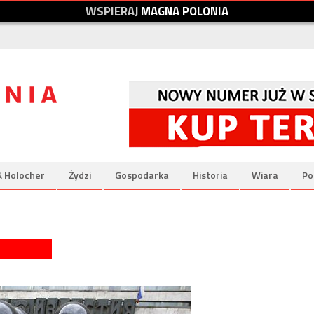
W
S
P
I
E
R
A
J
M
A
G
N
A
P
O
L
O
N
I
A
& Holocher
Żydzi
Gospodarka
Historia
Wiara
Po