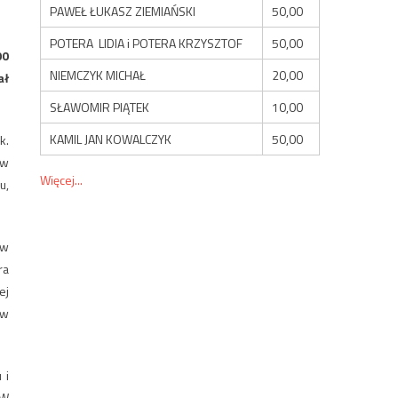
PAWEŁ ŁUKASZ ZIEMIAŃSKI
50,00
POTERA LIDIA i POTERA KRZYSZTOF
50,00
00
NIEMCZYK MICHAŁ
20,00
ał
SŁAWOMIR PIĄTEK
10,00
KAMIL JAN KOWALCZYK
50,00
k.
 w
Więcej...
u,
ów
ra
ej
 w
 i
 W