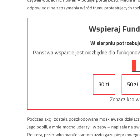
odpowiedzi na zatrzymania wśród tłumu protestujących rozleg
Wspieraj Fund
W sierpniu potrzebu
Państwa wsparcie jest niezbędne dla funkcjonow
30 zł
50 zł
Zobacz kto w
Podczas akcji została poszkodowana moskiewska działaczka s
Jego pobili, a mnie mocno uderzyli w zęby – napisała na sw
Reutera, przeciwko manifestantom użyto gazu pieprzowego. 