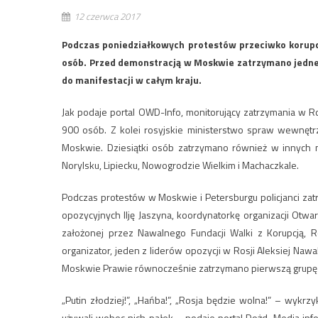
12 czerwca 2017
Podczas poniedziałkowych protestów przeciwko korupcj
osób. Przed demonstracją w Moskwie zatrzymano jedneg
do manifestacji w całym kraju.
Jak podaje portal OWD-Info, monitorujący zatrzymania w Ro
900 osób. Z kolei rosyjskie ministerstwo spraw wewnę
Moskwie. Dziesiątki osób zatrzymano również w innych mia
Norylsku, Lipiecku, Nowogrodzie Wielkim i Machaczkale.
Podczas protestów w Moskwie i Petersburgu policjanci zat
opozycyjnych Ilję Jaszyna, koordynatorkę organizacji Otw
założonej przez Nawalnego Fundacji Walki z Korupcją,
organizator, jeden z liderów opozycji w Rosji Aleksiej Naw
Moskwie Prawie równocześnie zatrzymano pierwszą grupę d
„Putin złodziej!”, „Hańba!”, „Rosja będzie wolna!” – wykrzy
używali wobec nich pałek – podaje portal Dożd. Media info