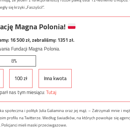
ły się krzyki „Faszyści!”.
ację Magna Polonia!
jemy:
16 500
zł, zebraliśmy:
1351
zł.
ania Fundacji Magna Polonia.
8%
100 zł
Inna kwota
parł nas tym miesiącu:
Tutaj
połeczna i polityk Julia Galiamina oraz jej mąż. – Zatrzymali mnie i męż
oim profilu na Twitterze. Według świadków, na których powołuje się agenc
Policjanci mieli maski przeciwgazowe.