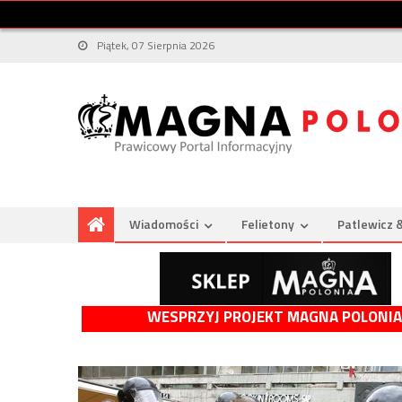
Piątek, 07 Sierpnia 2026
Wiadomości
Felietony
Patlewicz 
WESPRZYJ PROJEKT MAGNA POLONIA