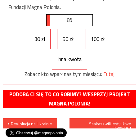
Fundacji Magna Polonia.
8%
30 zł
50 zł
100 zł
Inna kwota
Zobacz kto wparł nas tym miesiącu:
Tutaj
PODOBA CI SIĘ TO CO ROBIMY? WESPRZYJ PROJEKT
MAGNA POLONIA!
Nawigacja
Rewolucja na Ukrainie
Saakaszwili jest już we
Lwowie
wpisu