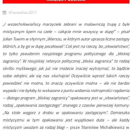
10 września 2017
„I wszechsłowiańscy marzyciele zebrani w malowniczą trupę z byle
mistycznym kpem na czele – całujcie mnie wszyscy w dupę!” – pisał
Julian Tuwim w słynnym „Wierszu, w którym autor uprasza liczne zastępy
bliźnich, a by go w dupę pocałowali”. Coś jest na rzeczy, bo „słowiaństwo”,
to tylko pseudonim rosyjskiego programu politycznego dla „bliskiej
zagranicy”. W rosyjskiej retoryce politycznej „bliska zagranica” to rodzaj
skrótu myślowego; jak już nie możecie inaczej wytrzymać, to bądźcie
sobie odrębni, ale się nas słuchajcie! Oczywiście wprost takich rzeczy
powiedzieć nie można, to znaczy oczywiście można – ale nie bardzo
wypada i nie byłoby to wskazane z puntu widzenia roztropności rządzenia
– dlatego program „bliskiej zagranicy” opakowany jest w „słowiaństwo”,
rodzaj „opakowania zastępczego” znanego z czasów pierwszej komuny:
„Na stole węgorz z drobiu w opakowaniu zastępczym”. Domieszka
mistycyzmu w tym opakowaniu jest wyjątkowo duża – ale każdy
mistycyzm uważam za rodzaj blagi
– pisze Stanisław Michalkiewicz w