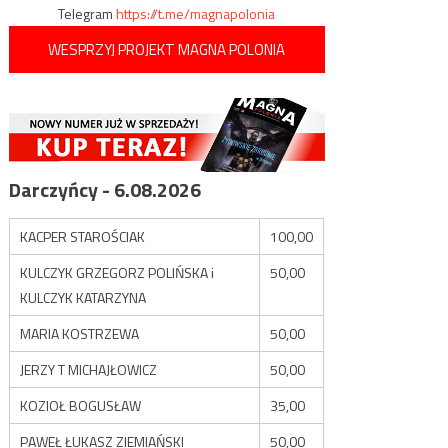
Telegram
https://t.me/magnapolonia
WESPRZYJ PROJEKT MAGNA POLONIA
Darczyńcy - 6.08.2026
KACPER STAROŚCIAK
100,00
KULCZYK GRZEGORZ POLIŃSKA i
50,00
KULCZYK KATARZYNA
MARIA KOSTRZEWA
50,00
JERZY T MICHAJŁOWICZ
50,00
KOZIOŁ BOGUSŁAW
35,00
PAWEŁ ŁUKASZ ZIEMIAŃSKI
50,00