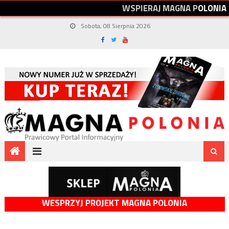
W
S
P
I
E
R
A
J
M
A
G
N
A
P
O
L
O
N
I
A
Sobota, 08 Sierpnia 2026
WESPRZYJ PROJEKT MAGNA POLONIA