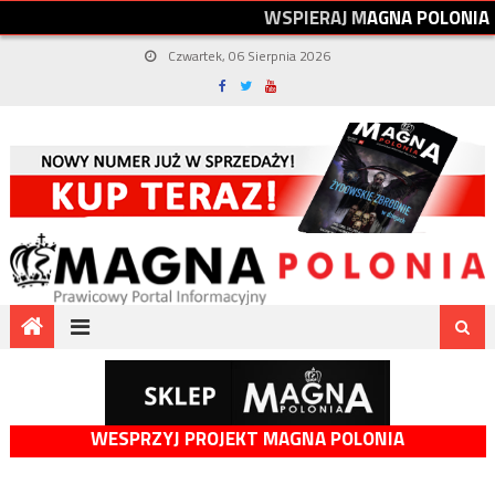
W
S
P
I
E
R
A
J
M
A
G
N
A
P
O
L
O
N
I
A
Czwartek, 06 Sierpnia 2026
WESPRZYJ PROJEKT MAGNA POLONIA