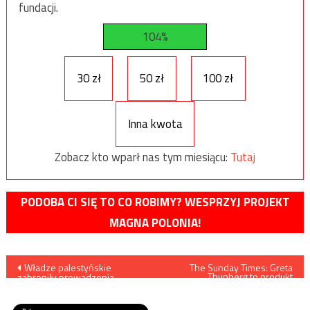
fundacji.
104%
30 zł
50 zł
100 zł
Inna kwota
Zobacz kto wparł nas tym miesiącu:
Tutaj
PODOBA CI SIĘ TO CO ROBIMY? WESPRZYJ PROJEKT
MAGNA POLONIA!
Nawigacja
Władze palestyńskie
The Sunday Times: Greta
Thunberg to produkt
zabroniły prowadzenia
marketingowy specjalistów
wpisu
publicznej działalności
ds. PR, za którym kryją się
organizacji LGBT
wielkie koncerny