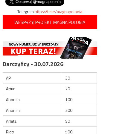
Telegram
https://t.me/magnapolonia
WESPRZYJ PROJEKT MAGNA POLONIA
Darczyńcy - 30.07.2026
AP
30
Artur
70
Anonim
100
Anonim
200
Arleta
90
Piotr
500